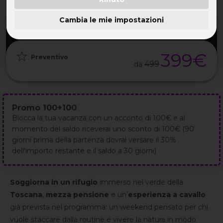
PARTENZA
DURATA
ETÀ
GRUPPO
22 Gen
3GG / 2NT
30-55 ANNI
da 25
2027
Cambia le mie impostazioni
399€
Preventivo
499
da
Promo 100+100
Blocca la tua vacanza con un acconto di 100€ e al
momento del saldo riceverai uno sconto di 100€ (90
giorni prima della partenza dovrai versare il 30%
dell'importo restante e il saldo a 30 giorni)
Soggiorna in un rifugio
immerso nel verde della
Toscana
,
mezza pensione
e un’
esperienza a cavallo
già prevista nel programma: un weekend pensato per chi
vuole staccare dalla routine e vivere la natura in modo