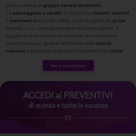
attivo, insieme al
gruppo Speed Vacanze®
.
La
passeggiata a cavallo
ti conduce tra
boschi
,
sentieri
e
panorami
aperti sulle colline, accompagnato da
guide
esperte, in un contesto rilassante ma coinvolgente. Il
soggiorno si completa con momenti di convivialità in
hotel, tempo per godersi l’atmosfera della
riserva
naturale
e possibilità di arricchire il weekend con
visite
nei borghi toscani
e
degustazioni
tipiche.
Vai al preventivo
Un’esperienza che unisce movimento, paesaggio e spirito
di gruppo in una cornice autentica.
ACCEDI ai PREVENTIVI
di questa e tutte le vacanze