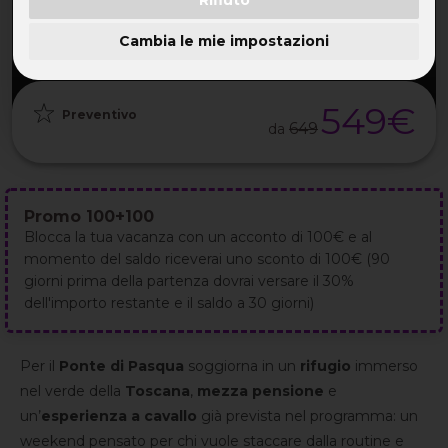
PARTENZA
DURATA
ETÀ
GRUPPO
26 Mar
4GG / 3NT
30-55 ANNI
da 30
2027
Cambia le mie impostazioni
549€
Preventivo
649
da
Promo 100+100
Blocca la tua vacanza con un acconto di 100€ e al
momento del saldo riceverai uno sconto di 100€ (90
giorni prima della partenza dovrai versare il 30%
dell'importo restante e il saldo a 30 giorni)
Per il
Ponte di Pasqua
soggiorna in un
rifugio
immerso
nel verde della
Toscana
,
mezza pensione
e
un’
esperienza a cavallo
già prevista nel programma: un
weekend pensato per chi vuole staccare dalla routine e