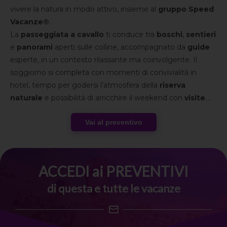
vivere la natura in modo attivo, insieme al
gruppo Speed
Vacanze®
.
La
passeggiata a cavallo
ti conduce tra
boschi
,
sentieri
e
panorami
aperti sulle colline, accompagnato da
guide
esperte, in un contesto rilassante ma coinvolgente. Il
soggiorno si completa con momenti di convivialità in
hotel, tempo per godersi l’atmosfera della
riserva
naturale
e possibilità di arricchire il weekend con
visite
nei borghi toscani
e
degustazioni
tipiche.
Vai al preventivo
Un’esperienza che unisce movimento, paesaggio e spirito
di gruppo in una cornice autentica.
ACCEDI ai PREVENTIVI
di questa e tutte le vacanze