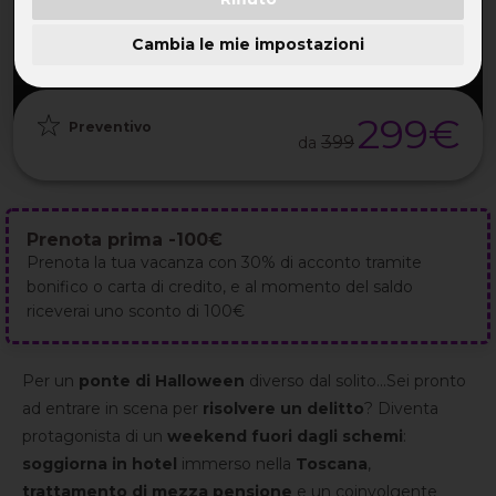
PARTENZA
DURATA
ETÀ
GRUPPO
30 Ott
3GG / 2NT
30-55 ANNI
da 30
2026
Cambia le mie impostazioni
299€
Preventivo
399
da
Prenota prima -100€
Prenota la tua vacanza con 30% di acconto tramite
bonifico o carta di credito, e al momento del saldo
riceverai uno sconto di 100€
Per un
ponte di Halloween
diverso dal solito...Sei pronto
ad entrare in scena per
risolvere un delitto
?
Diventa
protagonista di un
weekend fuori dagli schemi
:
soggiorna in hotel
immerso nella
Toscana
,
trattamento di mezza pensione
e un coinvolgente