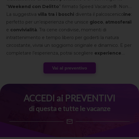
“
Weekend con Delitto
” firmato Speed Vacanze®. Non
sarai semplice spettatore, ma
La suggestiva
villa tra i boschi
parte attiva dell’indagine
diventa il palcoscenico
:
indizi
perfetto per un’esperienza che unisce
da collegare,
sospettati da interrogare
gioco
,
atmosfera
e
colpi di
scena
e
convivialità
da risolvere insieme al gruppo.
. Tra cene condivise, momenti di
intrattenimento e tempo libero per goderti la natura
circostante, vivrai un soggiorno originale e dinamico. E per
completare l’esperienza, potrai scegliere
experience
facoltative
tra arte, borghi toscani e degustazioni locali.
Vai al preventivo
Una sfida avvincente da vivere fino all’ultimo indizio,
insieme al
gruppo Speed Vacanze®
.
ACCEDI ai PREVENTIVI
di questa e tutte le vacanze