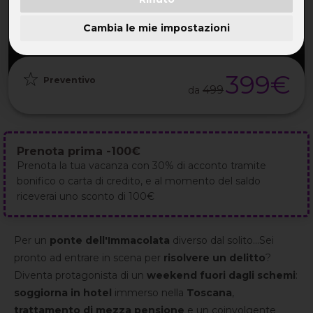
PARTENZA
DURATA
ETÀ
GRUPPO
05 Dic
4GG / 3NT
30-55 ANNI
da 20
2026
Cambia le mie impostazioni
399€
Preventivo
499
da
Prenota prima -100€
Prenota la tua vacanza con 30% di acconto tramite
bonifico o carta di credito, e al momento del saldo
riceverai uno sconto di 100€
Per un
ponte dell'Immacolata
diverso dal solito...Sei
pronto ad entrare in scena per
risolvere un delitto
?
Diventa protagonista di un
weekend fuori dagli schemi
:
soggiorna in hotel
immerso nella
Toscana
,
trattamento di mezza pensione
e un coinvolgente