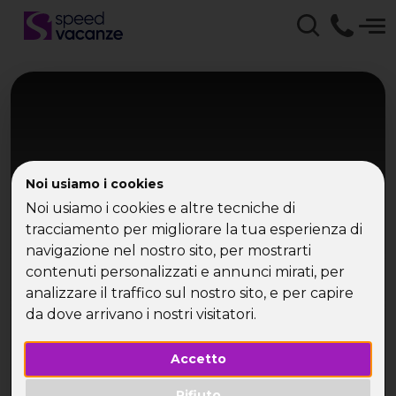
Noi usiamo i cookies
Noi usiamo i cookies e altre tecniche di
tracciamento per migliorare la tua esperienza di
navigazione nel nostro sito, per mostrarti
Toscana
contenuti personalizzati e annunci mirati, per
Weekend con Delitto
analizzare il traffico sul nostro sito, e per capire
da dove arrivano i nostri visitatori.
Ponte Immacolata in Rifugio Toscano
Accetto
Rifiuto