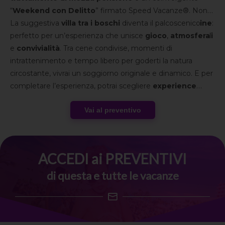
“
Weekend con Delitto
” firmato Speed Vacanze®. Non
sarai semplice spettatore, ma
La suggestiva
villa tra i boschi
parte attiva dell’indagine
diventa il palcoscenico
:
indizi
perfetto per un’esperienza che unisce
da collegare,
sospettati da interrogare
gioco
,
atmosfera
e
colpi di
scena
e
convivialità
da risolvere insieme al gruppo.
. Tra cene condivise, momenti di
intrattenimento e tempo libero per goderti la natura
circostante, vivrai un soggiorno originale e dinamico. E per
completare l’esperienza, potrai scegliere
experience
facoltative
tra arte, borghi toscani e degustazioni locali.
Vai al preventivo
Una sfida avvincente da vivere fino all’ultimo indizio,
insieme al
gruppo Speed Vacanze®
.
ACCEDI ai PREVENTIVI
di questa e tutte le vacanze