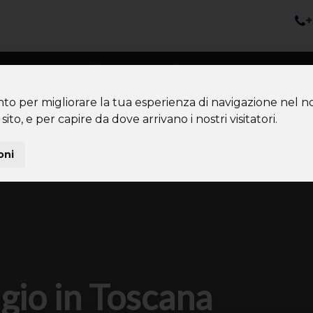
+
nazioni
Diventa Tour Leader
Co
About us
Community
nto per migliorare la tua esperienza di navigazione nel no
sito, e per capire da dove arrivano i nostri visitatori.
oni
gio in Toscana