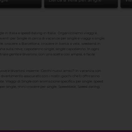
e in Italia e speed dating in Italia. Organizziamo viaggi e
enti per Single in cerca di vacanze per single e viaggi x single.
e, crociere a Barcellona, crociere in barca a vela, weekend in
na sulla neve, capodanno single, single capodanno. In ogni
e gente e divertirsi; con una scelta cosi ampia, è facile
nuove e divertirsi insieme. Cerchi nuovi amici? In vacanza con
 divertimento assicurato con i nostri giochi che ti offriranno
te. Viaggi di Single con animazione specifica per single, speed
er single, mini crociere per single, Speeddate, Speed dating,