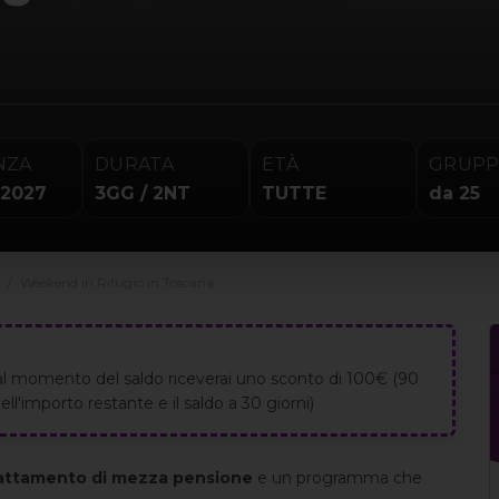
NZA
DURATA
ETÀ
GRUP
 2027
3GG / 2NT
TUTTE
da 25
Weekend in Rifugio in Toscana
al momento del saldo riceverai uno sconto di 100€ (90
ll'importo restante e il saldo a 30 giorni)
attamento di mezza pensione
e un programma che