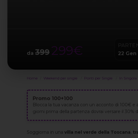
PARTE
299€
399
da
22 Gen
Home
Weekend per single
Ponti per Single
In Singola
Promo 100+100
Blocca la tua vacanza con un acconto di 100€ e 
giorni prima della partenza dovrai versare il 30% de
Soggiorna in una
villa nel verde della Toscana
,
tr