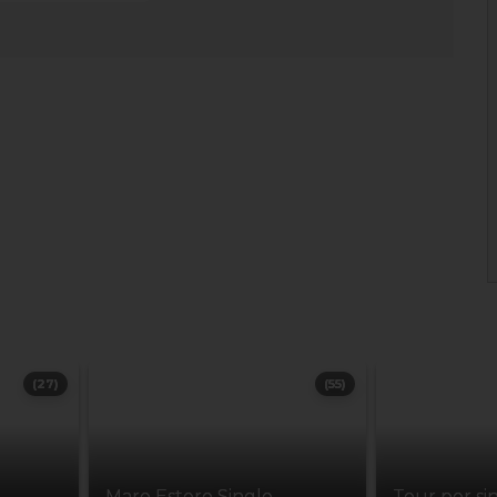
(27)
(55)
Mare Estero Single
Tour per si