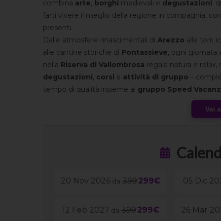
combina
arte
,
borghi
medievali e
degustazioni
: 
farti vivere il meglio della regione in compagnia, co
presenti.
Dalle atmosfere rinascimentali di
Arezzo
alle torri 
alle cantine storiche di
Pontassieve
, ogni giornata 
nella
Riserva di Vallombrosa
regala natura e relax,
degustazioni
,
corsi
e
attività di gruppo
– complet
tempo di qualità insieme al
gruppo Speed Vacan
Vai 
Calend
20 Nov 2026
399
299€
05 Dic 20
da
12 Feb 2027
399
299€
26 Mar 2
da