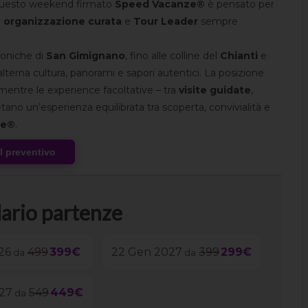
questo weekend firmato
Speed Vacanze®
è pensato per
n
organizzazione curata
e
Tour Leader
sempre
iconiche di
San Gimignano
, fino alle colline del
Chianti
e
alterna cultura, panorami e sapori autentici. La posizione
 mentre le experience facoltative – tra
visite guidate
,
ano un’esperienza equilibrata tra scoperta, convivialità e
ze®
.
al preventivo
ario partenze
26
499
399€
22 Gen 2027
399
299€
da
da
027
549
449€
da