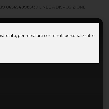
39 0656549985
/
30 LINEE A DISPOSIZIONE
ntatti
stro sito, per mostrarti contenuti personalizzati e