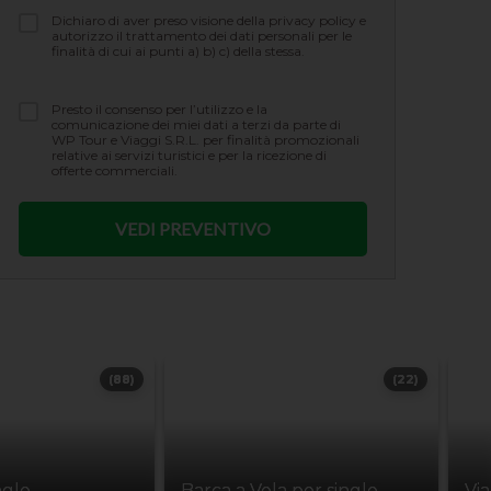
Dichiaro di aver preso visione della privacy policy e
autorizzo il trattamento dei dati personali per le
finalità di cui ai punti a) b) c) della stessa.
Presto il consenso per l’utilizzo e la
comunicazione dei miei dati a terzi da parte di
WP Tour e Viaggi S.R.L. per finalità promozionali
relative ai servizi turistici e per la ricezione di
offerte commerciali.
(88)
(22)
ngle
Barca a Vela per single
Vi