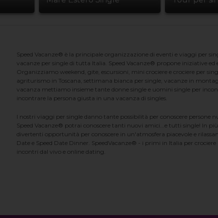
Speed Vacanze® è la principale organizzazione di eventi e viaggi per singl
vacanze per single di tutta Italia. Speed Vacanze® propone iniziative ed ev
Organizziamo weekend, gite, escursioni, mini crociere e crociere per singl
agriturismo in Toscana, settimana bianca per single, vacanze in montag
vacanza mettiamo insieme tante donne single e uomini single per incontrar
incontrare la persona giusta in una vacanza di singles.
I nostri viaggi per single danno tante possibilità per conoscere persone 
Speed Vacanze® potrai conoscere tanti nuovi amici...e tutti single! In più
divertenti opportunità per conoscere in un'atmosfera piacevole e rilassan
Date e Speed Date Dinner. SpeedVacanze® - i primi in Italia per crociere p
incontri dal vivo e online dating.