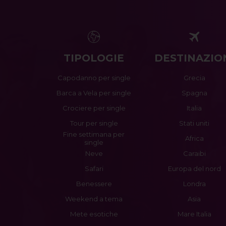
TIPOLOGIE
DESTINAZIO
Capodanno per single
Grecia
Barca a Vela per single
Spagna
Crociere per single
Italia
Tour per single
Stati uniti
Fine settimana per
Africa
single
Neve
Caraibi
Safari
Europa del nord
Benessere
Londra
Weekend a tema
Asia
Mete esotiche
Mare Italia