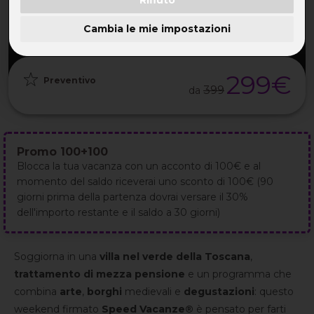
PARTENZA
DURATA
ETÀ
GRUPPO
12 Feb
3GG / 2NT
TUTTE
da 25
2027
Cambia le mie impostazioni
299€
Preventivo
399
da
Promo 100+100
Blocca la tua vacanza con un acconto di 100€ e al
momento del saldo riceverai uno sconto di 100€ (90
giorni prima della partenza dovrai versare il 30%
dell'importo restante e il saldo a 30 giorni)
Soggiorna in una
villa nel verde della Toscana
,
trattamento di mezza pensione
e un programma che
combina
arte
,
borghi
medievali e
degustazioni
: questo
weekend firmato
Speed Vacanze®
è pensato per farti