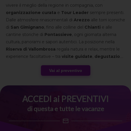
vivere il meglio della regione in compagnia, con
organizzazione curata
e
Tour Leader
sempre presenti.
Dalle atmosfere rinascimentali di
Arezzo
alle torri iconiche
di
San Gimignano
, fino alle colline del
Chianti
e alle
cantine storiche di
Pontassieve
, ogni giornata alterna
cultura, panorami e sapori autentici. La posizione nella
Riserva di Vallombrosa
regala natura e relax, mentre le
experience facoltative – tra
visite guidate
,
degustazioni
,
corsi
e
attività di gruppo
– completano un’esperienza
Vai al preventivo
equilibrata tra scoperta, convivialità e tempo di qualità
insieme al
gruppo Speed Vacanze®
.
ACCEDI ai PREVENTIVI
di questa e tutte le vacanze