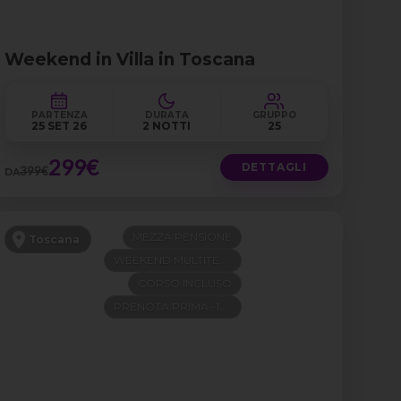
Weekend in Villa in Toscana
PARTENZA
DURATA
GRUPPO
25 SET 26
2 NOTTI
25
299€
DETTAGLI
399€
DA
MEZZA PENSIONE
Toscana
WEEKEND MULTITEMA
CORSO INCLUSO
PRENOTA PRIMA -100€