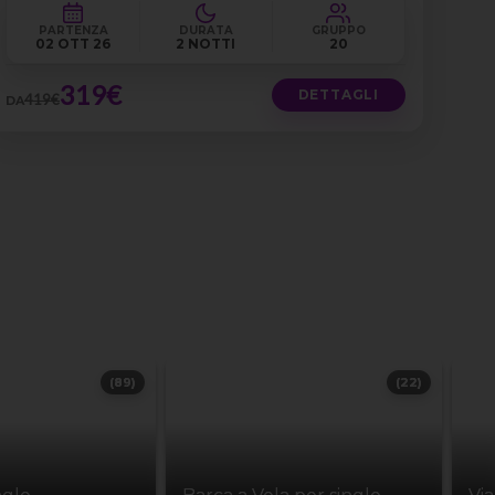
PARTENZA
DURATA
GRUPPO
02 OTT 26
2 NOTTI
20
319€
DETTAGLI
419€
DA
(89)
(22)