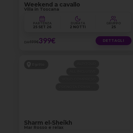
Weekend a cavallo
Villa in Toscana
PARTENZA
DURATA
GRUPPO
25 SET 26
2 NOTTI
25
399€
DETTAGLI
499€
DA
ALPITOUR
Egitto
ALL INCLUSIVE
VOLO COMPRESO
PRENOTA PRIMA -200€
Sharm el-Sheikh
Mar Rosso e relax