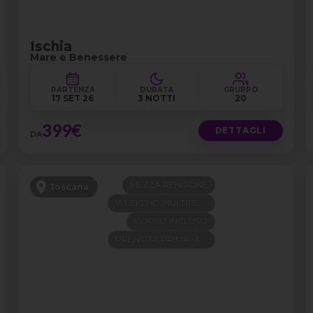
Ischia
Mare e Benessere
PARTENZA
DURATA
GRUPPO
17 SET 26
3 NOTTI
20
399€
DETTAGLI
DA
MEZZA PENSIONE
Toscana
WEEKEND MULTITEMA
CORSO INCLUSO
PRENOTA PRIMA -100€