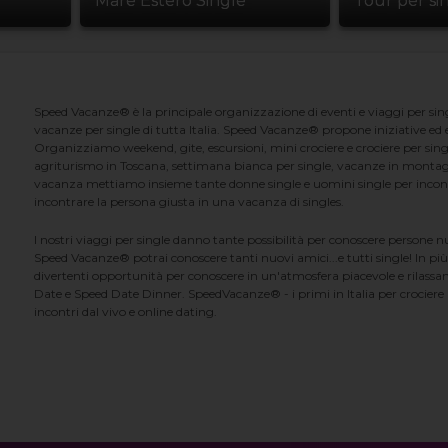
Mare Estero Single
Tour per si
Speed Vacanze® è la principale organizzazione di eventi e viaggi per singl
vacanze per single di tutta Italia. Speed Vacanze® propone iniziative ed ev
Organizziamo weekend, gite, escursioni, mini crociere e crociere per singl
agriturismo in Toscana, settimana bianca per single, vacanze in montag
vacanza mettiamo insieme tante donne single e uomini single per incontrar
incontrare la persona giusta in una vacanza di singles.
I nostri viaggi per single danno tante possibilità per conoscere persone 
Speed Vacanze® potrai conoscere tanti nuovi amici...e tutti single! In più
divertenti opportunità per conoscere in un'atmosfera piacevole e rilassan
Date e Speed Date Dinner. SpeedVacanze® - i primi in Italia per crociere p
incontri dal vivo e online dating.