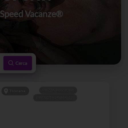
di Speed Vacanze®
Cerca
MEZZA PENSIONE
Toscana
PRENOTA PRIMA -100€