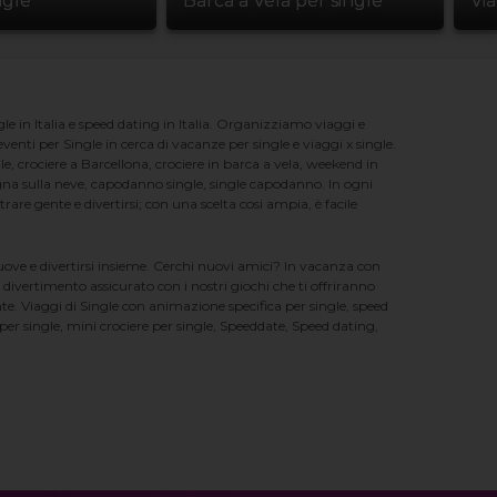
ngle
Barca a Vela per single
Vi
e in Italia e speed dating in Italia. Organizziamo viaggi e
enti per Single in cerca di vacanze per single e viaggi x single.
e, crociere a Barcellona, crociere in barca a vela, weekend in
na sulla neve, capodanno single, single capodanno. In ogni
e gente e divertirsi; con una scelta cosi ampia, è facile
nuove e divertirsi insieme. Cerchi nuovi amici? In vacanza con
 divertimento assicurato con i nostri giochi che ti offriranno
te. Viaggi di Single con animazione specifica per single, speed
er single, mini crociere per single, Speeddate, Speed dating,