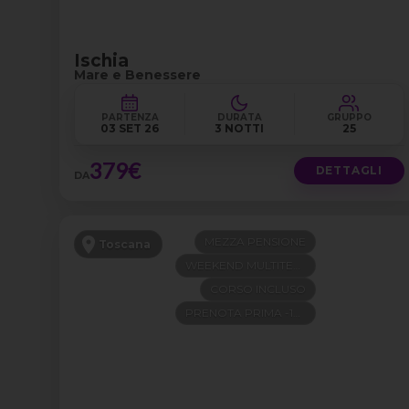
Ischia
Mare e Benessere
PARTENZA
DURATA
GRUPPO
03 SET 26
3 NOTTI
25
379€
DETTAGLI
DA
MEZZA PENSIONE
Toscana
WEEKEND MULTITEMA
CORSO INCLUSO
PRENOTA PRIMA -100€