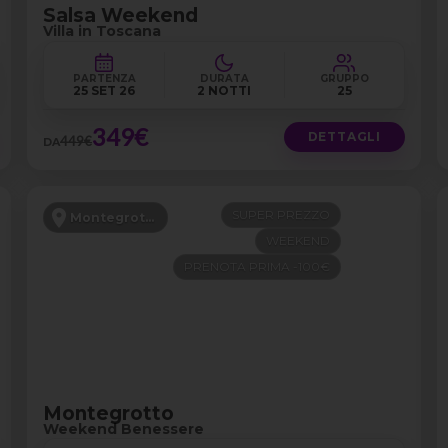
Salsa Weekend
Villa in Toscana
PARTENZA
DURATA
GRUPPO
25 SET 26
2 NOTTI
25
349€
DETTAGLI
449€
DA
SUPER PREZZO
Montegrotto
WEEKEND
PRENOTA PRIMA -100€
Montegrotto
Weekend Benessere