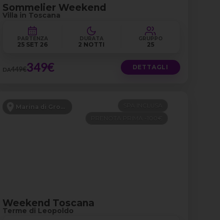
Sommelier Weekend
Villa in Toscana
PARTENZA
DURATA
GRUPPO
25 SET 26
2 NOTTI
25
349€
DETTAGLI
449€
DA
SPA INCLUSA
Marina di Grosseto
PRENOTA PRIMA -100€
Weekend Toscana
Terme di Leopoldo