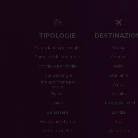
TIPOLOGIE
DESTINAZIO
Capodanno per single
Grecia
Barca a Vela per single
Spagna
Crociere per single
Italia
Tour per single
Stati uniti
Fine settimana per
Africa
single
Neve
Caraibi
Safari
Europa del nord
Benessere
Londra
Weekend a tema
Asia
Mete esotiche
Mare Italia