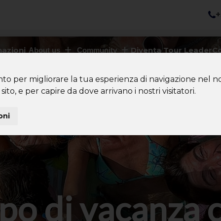
+
nazioni
Diventa Tour Leader
Co
About us
Community
nto per migliorare la tua esperienza di navigazione nel no
sito, e per capire da dove arrivano i nostri visitatori.
oni
po di vacanza 