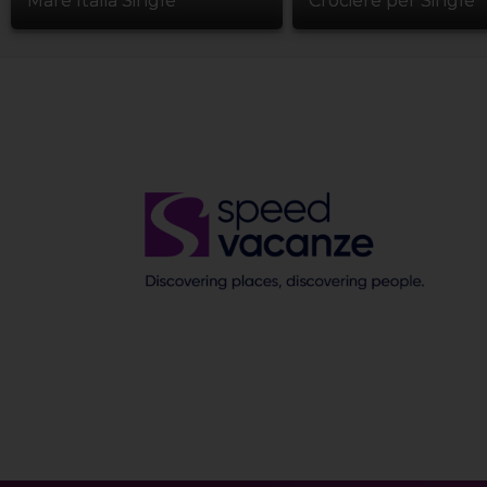
Mare Italia Single
Crociere per Single