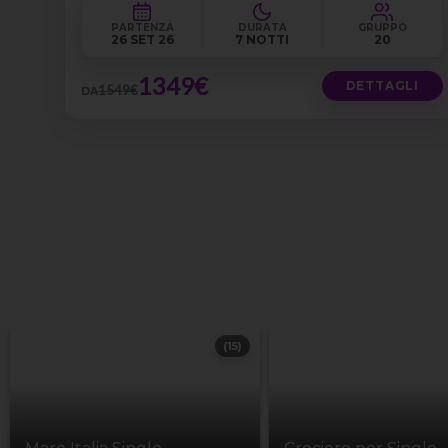
PARTENZA
DURATA
GRUPPO
26 SET 26
7 NOTTI
20
1349€
DETTAGLI
1549€
DA
(15)