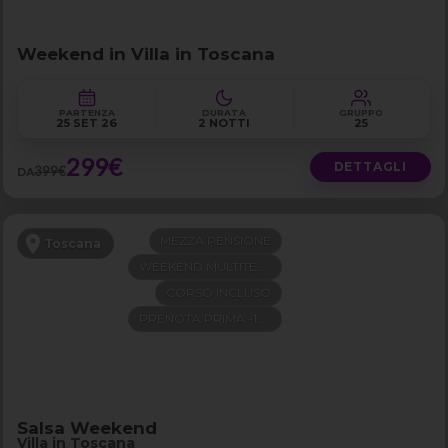
Weekend in Villa in Toscana
PARTENZA
DURATA
GRUPPO
25 SET 26
2 NOTTI
25
299€
DETTAGLI
399€
DA
MEZZA PENSIONE
Toscana
WEEKEND MULTITEMA
CORSO INCLUSO
PRENOTA PRIMA -100€
Salsa Weekend
Villa in Toscana