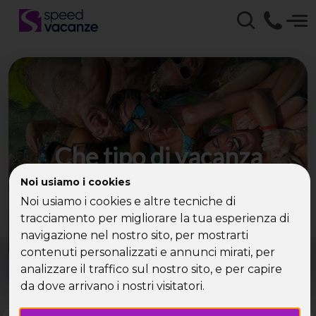
Che tipo di vacanza
cerchi?
Noi usiamo i cookies
Noi usiamo i cookies e altre tecniche di
Scegli la tua destinazione tra le diverse proposte
tracciamento per migliorare la tua esperienza di
di Speed Vacanze®
navigazione nel nostro sito, per mostrarti
Dove?
Quando?
contenuti personalizzati e annunci mirati, per
Tutto l'anno
analizzare il traffico sul nostro sito, e per capire
da dove arrivano i nostri visitatori.