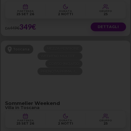
PARTENZA
DURATA
GRUPPO
25 SET 26
2 NOTTI
25
349€
DETTAGLI
449€
DA
MEZZA PENSIONE
Toscana
WEEKEND MULTITEMA
CORSO INCLUSO
PRENOTA PRIMA -100€
Sommelier Weekend
Villa in Toscana
PARTENZA
DURATA
GRUPPO
25 SET 26
2 NOTTI
25