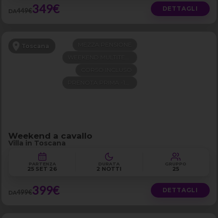
349€
DETTAGLI
449€
DA
MEZZA PENSIONE
Toscana
WEEKEND MULTITEMA
CORSO INCLUSO
PRENOTA PRIMA -100€
Weekend a cavallo
Villa in Toscana
PARTENZA
DURATA
GRUPPO
25 SET 26
2 NOTTI
25
399€
DETTAGLI
499€
DA