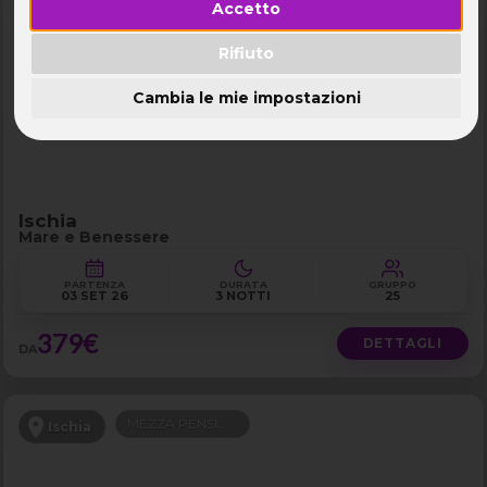
Accetto
MEZZA PENSIONE
Ischia
Rifiuto
Cambia le mie impostazioni
Ischia
Mare e Benessere
PARTENZA
DURATA
GRUPPO
03 SET 26
3 NOTTI
25
379€
DETTAGLI
DA
MEZZA PENSIONE
Ischia