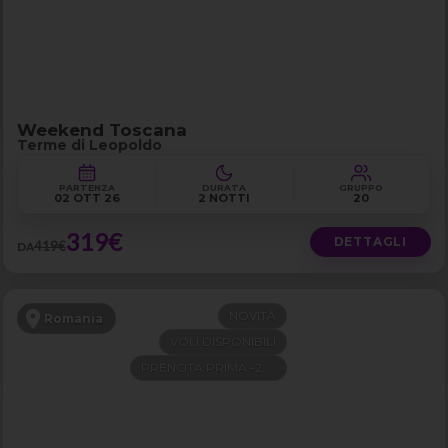
Weekend Toscana
Terme di Leopoldo
PARTENZA
DURATA
GRUPPO
02 OTT 26
2 NOTTI
20
319€
DETTAGLI
419€
DA
NOVITÀ
Romania
VOLI DISPONIBILI
PRENOTA PRIMA -200€