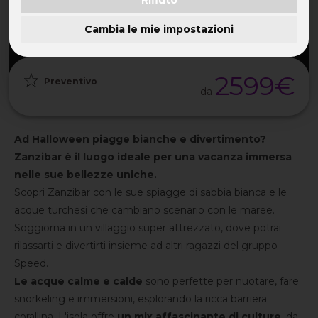
Rifiuto
PARTENZA
DURATA
ETÀ
GRUPPO
30 Ott
9GG / 7NT
32-55 ANNI
da 25
2026
Cambia le mie impostazioni
2599€
Preventivo
da
Ad Halloween piagge bianche e divertimento?
Zanzibar è il luogo ideale per una vacanza immersa
nelle sue bellezze uniche.
Scopri Zanzibar con le sue spiagge di sabbia bianca e le
acque turchesi che cambiano scenario con le maree.
Soggiorna in un villaggio super attrezzato, dove potrai
rilassarti e divertirti insieme ad altri ragazzi del gruppo
Speed.
Le acque calme e calde
sono perfette per nuotare, fare
snorkeling e immersioni, esplorando la ricca barriera
corallina. L'isola offre
un mix affascinante di culture
, da