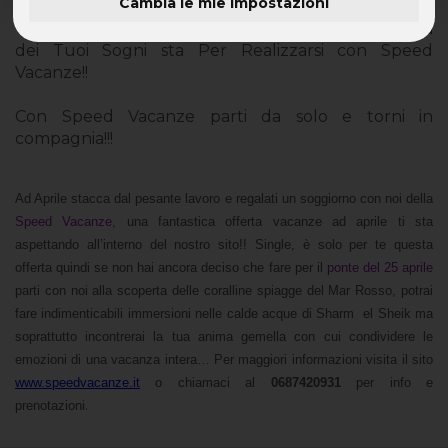
Cambia le mie impostazioni
Vacanze ad Aprile con Speed Vacanze: La Vacanza
dei Tuoi Sogni sta Per Realizzarsi con Speed
Vacanze!!
Con Speed Vacanze parti da solo e torni in
compagnia!!!
Ad Aprile stacca dal pesante lavoro e regalati un soggiorno con noi della
Speed Vacanze
, una fantastica offerta vacanze ad aprile ti sta
aspettando all’interno del nostro sito!! Single, è solo per te questa
offerta quindi se non hai ancora deciso che fare per il
ponte del 25 aprile
parti con noi alla scoperta delle coralline spiagge del Mar Rosso, potrai
fare indimenticabili immersioni nelle calde acque di Sharm el Sheik ma
soprattutto incontrerai la tua anima gemella con cui condividere le
emozioni di una vacanza intera… Per maggiori informazioni visita il sito
www.speedvacanze.it
o chiamaci al
0687420931
per info e
.
prenotazioni