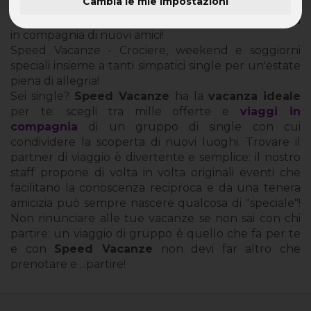
Cambia le mie impostazioni
Vacanze di Gruppo - Trascorri una vacanza diversa
in compagnia di nuovi amici!
Speed Vacanze - Crociere, weekend e soggiorni
speciali insieme a tanti simpatici single per un'estate
piena di allegria!
Sei single?
Speed Vacanze
ha la
vacanza ideale
per te: scegli tra mille offerte e
viaggi in
compagnia
di un gruppo di single con cui
condividere la scoperta di nuovi luoghi. Trovare il
partner di viaggio è divertente e semplice: il nostro
staff propone di volta in volta originali eventi che
facilitano la conoscenza reciproca e da una tenera
amicizia può sempre nascere qualcosa di "speciale"!
Non rinunciare alle tue vacanze se non sai con chi
partire: un viaggio di gruppo è quello che fa per te
e con
Speed Vacanze
non devi far altro che
prenotare e ...partire!