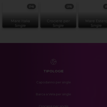
(14)
(25)
(
Mare Italia
Crociere per
Mare Ester
Single
Single
Single
TIPOLOGIE
Capodanno per single
Barca a Vela per single
Crociere per single