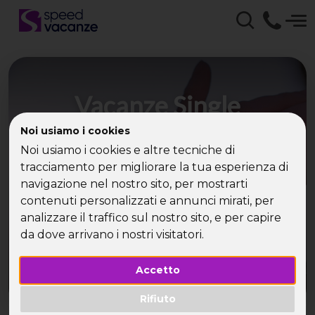
Vacanze Single
Halloween con Speed
Noi usiamo i cookies
Noi usiamo i cookies e altre tecniche di
Vacanze: viaggi di
tracciamento per migliorare la tua esperienza di
gruppo per conoscere
navigazione nel nostro sito, per mostrarti
contenuti personalizzati e annunci mirati, per
amici single!
analizzare il traffico sul nostro sito, e per capire
da dove arrivano i nostri visitatori.
Accetto
Rifiuto