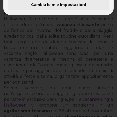
Cambia le mie impostazioni
Speed Vacanze: ad Halloween, la tua vacanza
mostruosamente divertente!
Halloween, “la notte delle streghe”, offre l’occasione
di concedersi un’ultima
vacanza rilassante
prima
dell’arrivo dell’inverno, del freddo e della pioggia,
evadendo così dalla solita routine quotidiana. Per i
tanti single che desiderano staccare la spina e
trascorrere un meritato soggiorno di relax, le
vacanze single Halloween sono ideali per una
vacanza rigenerante all’insegna di benessere e
divertimento: la Toscana, meravigliosa meta per arte,
cultura e paesaggi, in questo periodo si riempie di
attività e feste a tema, organizzate appositamente
per ognissanti.
Speed Vacanze, da anni leader italiano
nell'organizzazione di viaggi di gruppo e vacanze
pensate in esclusiva per single, per le
vacanze single
Halloween
vi propone un soggiorno in un
agriturismo toscano
dal 28 ottobre al 1 novembre:
5 giorni e 4 notti di assoluto
divertimento e relax
,