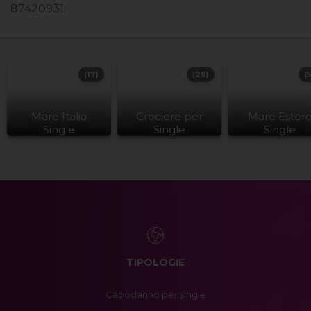
87420931.
(17)
(29)
(
Mare Italia
Crociere per
Mare Ester
Single
Single
Single
TIPOLOGIE
Capodanno per single