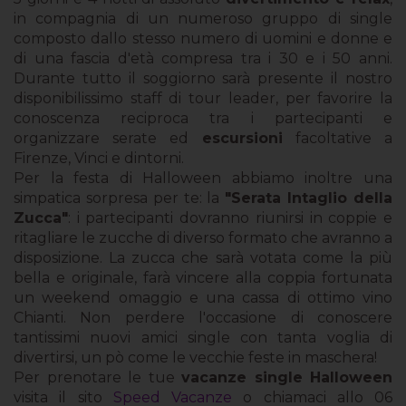
in compagnia di un numeroso gruppo di single
composto dallo stesso numero di uomini e donne e
di una fascia d'età compresa tra i 30 e i 50 anni.
Durante tutto il soggiorno sarà presente il nostro
disponibilissimo staff di tour leader, per favorire la
conoscenza reciproca tra i partecipanti e
organizzare serate ed
escursioni
facoltative a
Firenze, Vinci e dintorni.
Per la festa di Halloween abbiamo inoltre una
simpatica sorpresa per te: la
"Serata Intaglio della
Zucca"
: i partecipanti dovranno riunirsi in coppie e
ritagliare le zucche di diverso formato che avranno a
disposizione. La zucca che sarà votata come la più
bella e originale, farà vincere alla coppia fortunata
un weekend omaggio e una cassa di ottimo vino
Chianti. Non perdere l'occasione di conoscere
tantissimi nuovi amici single con tanta voglia di
divertirsi, un pò come le vecchie feste in maschera!
Per prenotare le tue
vacanze single Halloween
visita il sito
Speed Vacanze
o chiamaci allo 06