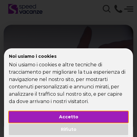
Noi usiamo i cookies
Viaggi per Single
Noi usiamo i cookies e altre tecniche di
tracciamento per migliorare la tua esperienza di
I viaggi per single in tutto il mondo di Speed
navigazione nel nostro sito, per mostrarti
Vacanze®
contenuti personalizzati e annunci mirati, per
analizzare il traffico sul nostro sito, e per capire
da dove arrivano i nostri visitatori.
Accetto
Rifiuto