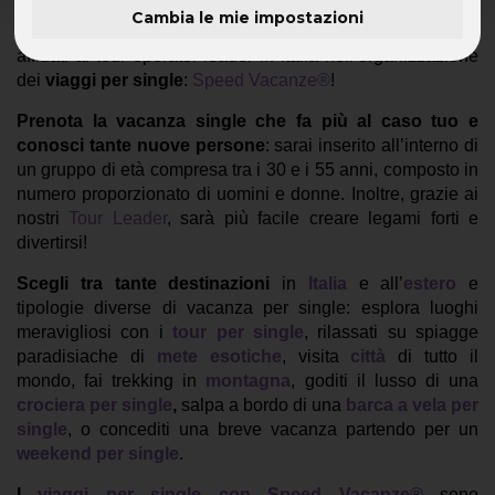
Cambia le mie impostazioni
Hai voglia di viaggiare e non sai con chi partire? Allora
affidati al tour operator leader in Italia nell’organizzazione
dei
viaggi per single
:
Speed Vacanze®
!
Prenota la vacanza single che fa più al caso tuo e
conosci tante nuove persone
: sarai inserito all’interno di
un gruppo di età compresa tra i 30 e i 55 anni, composto in
numero proporzionato di uomini e donne. Inoltre, grazie ai
nostri
Tour Leader
, sarà più facile creare legami forti e
divertirsi!
Scegli tra tante destinazioni
in
Italia
e all’
estero
e
tipologie diverse di vacanza per single: esplora luoghi
meravigliosi con i
tour per single
, rilassati su spiagge
paradisiache di
mete esotiche
, visita
città
di tutto il
mondo, fai trekking in
montagna
, goditi il lusso di una
crociera per single
,
salpa a bordo di una
barca a vela per
single
, o concediti una breve vacanza partendo per un
weekend per single
.
I
viaggi per single con Speed Vacanze®
sono