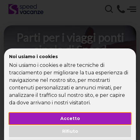
Parti per i viaggi ponti
single di Speed
Noi usiamo i cookies
Vacanze® e vivi
Noi usiamo i cookies e altre tecniche di
avventure
tracciamento per migliorare la tua esperienza di
navigazione nel nostro sito, per mostrarti
indimenticabili
contenuti personalizzati e annunci mirati, per
analizzare il traffico sul nostro sito, e per capire
Approfitta dei ponti per partire per una vacanza
da dove arrivano i nostri visitatori.
da sogno di Speed Vacanze® in compagnia di
altri single!
Accetto
Rifiuto