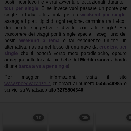
posti incantevoli e vivrai avventure eccezionali durante i
tour per single
. E se invece vuoi passare un ponte per
single in
Italia
, allora opta per un
weekend per single
:
assaggia i piatti tipici di ogni regione, cammina tra i vicoli
dei borghi suggestivi e divertiti con altri single! Per
trascorrere dei viaggi ponti single speciali, scegli uno dei
nostri
weekend a tema
e fai esperienze uniche. In
alternativa, naviga nel lusso di una nave da
crociera per
single
che ti porterà verso mete paradisiache, oppure
ormeggia nelle località più belle del
Mediterraneo
a bordo
di una
barca a vela per single
!
Per maggiori informazioni, visita il sito
www.speedvacanze.it
, chiamaci al numero
0656549985
o
scrivici su Whatsapp allo
3275604340
.
(14)
(25)
(