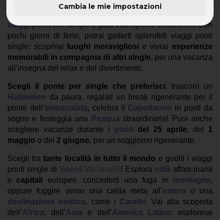
Cambia le mie impostazioni
Se vuoi concederti una pausa dalla routine, approfitta dei
viaggi ponti per single
e parti con
Speed Vacanze®
! Con
pochi giorni di ferie, potrai goderti splendidi viaggi ponti
single: scoprirai
luoghi meravigliosi
e vivrai
esperienze
memorabili
in compagnia di altri single
, per una vacanza
all’insegna del relax e del divertimento.
Scegli il ponte per single che preferisci
: trascorri un
Halloween
da paura, regalati un break rigenerante per il
ponte dell’
Immacolata
, celebra il
Capodanno
in posti da
sogno e festeggia una
Pasqua
straordinaria! Puoi anche
scegliere vacanze durante i
ponti
del 25 aprile
, del
1
maggio
o del
2 giugno
, per un soggiorno rigenerante.
Scegli tra
tante località in tutto il mondo
e goditi i viaggi
ponti single di
Speed Vacanze®
! Esplora
città
affascinanti
e
capitali
europee, concederti una fuga in
montagna
,
oppure fuggire verso una calda meta all’
estero
o una
destinazione esotica
, come i
Caraibi
. Vai alla scoperta
dell’
Africa
, dell’
Asia
e dell’
America Latina
: esplorerai