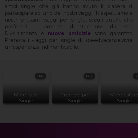
amici single che già hanno avuto il piacere di
partecipare ad uno dei nostri viaggi. Ti aspettiamo ai
nostri prossimi viaggi per single, scegli quello che
preferisci e prenota direttamente dal sito.
Divertimento e
nuove amicizie
sono garantite.
Prenota i viaggi per single di speedvacanze,vivrai
un’esperienza indimenticabile.
(14)
(25)
(
Mare Italia
Crociere per
Mare Ester
Single
Single
Single