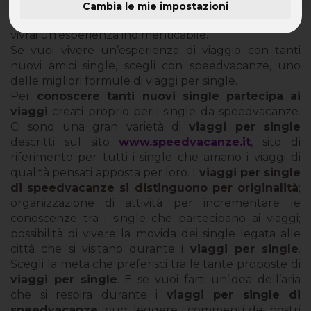
Cambia le mie impostazioni
Prenota uno dei viaggi per single di speedvacanze,
vivrai un’esperienza indimenticabile.
Se vuoi vivere un’esperienza di viaggio con tanti
nuovi amici single, scegli con speedvacanze, uno
delle migliori formule di viaggi per single.
Per
conoscere tanti nuovi single partecipa ai
viaggi
creati proprio per i single da speedvacanze.
Ci sono una gran varietà di
viaggi per single
descritti sul sito
www.speedvacanze.it
, sito di
riferimento per tutti i single che amano i viaggi di
qualità pensati apposta per loro. I
viaggi per single
di speedvacanze si distinguono per originalità
;
organizzazione di attività per incrementare le
conoscenze tra i single che partecipano ai viaggi;
possibilità di vivere la movida dei single legata alle
città che si visitano durante i
viaggi per single
.
Scegli la meta che preferisci tra le tante proposte di
viaggi per single
. E se vuoi farti un’idea dell’aria
che si respira durante i
viaggi per single di
speedvacanze
, puoi leggere i commenti dei nostri