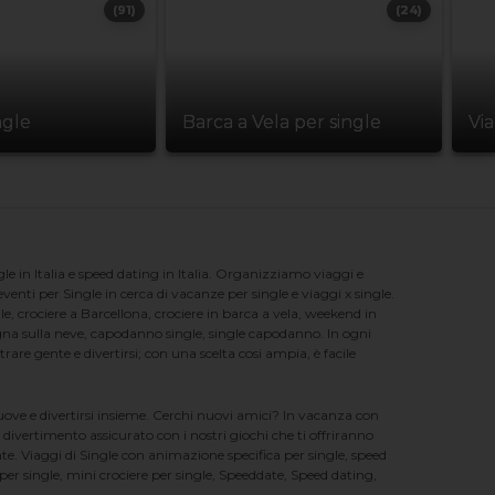
(91)
(24)
ngle
Barca a Vela per single
Vi
e in Italia e speed dating in Italia. Organizziamo viaggi e
enti per Single in cerca di vacanze per single e viaggi x single.
e, crociere a Barcellona, crociere in barca a vela, weekend in
na sulla neve, capodanno single, single capodanno. In ogni
e gente e divertirsi; con una scelta cosi ampia, è facile
nuove e divertirsi insieme. Cerchi nuovi amici? In vacanza con
 divertimento assicurato con i nostri giochi che ti offriranno
te. Viaggi di Single con animazione specifica per single, speed
er single, mini crociere per single, Speeddate, Speed dating,