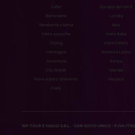
Safari
Europa del nord
Benessere
Londra
Weekend a tema
Asia
Mete esotiche
Mare Italia
Diving
Mare Estero
Montagna
America Latina
Avventura
Kenya
City Break
Islanda
Mare estero d'inverno
Messico
Ponti
WP TOUR E VIAGGI S.R.L. - CON SOCIO UNICO - P.IVA IT1