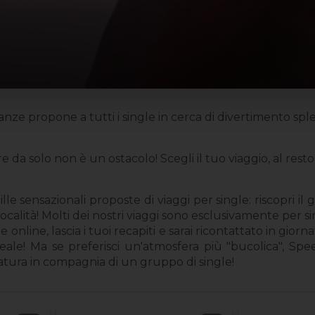
nze propone a tutti i single in cerca di divertimento sp
e da solo non è un ostacolo! Scegli il tuo viaggio, al res
lle sensazionali proposte di viaggi per single: riscopri il
località! Molti dei nostri viaggi sono esclusivamente per 
nline, lascia i tuoi recapiti e sarai ricontattato in giorn
eale! Ma se preferisci un'atmosfera più "bucolica", Spe
tura in compagnia di un gruppo di single!