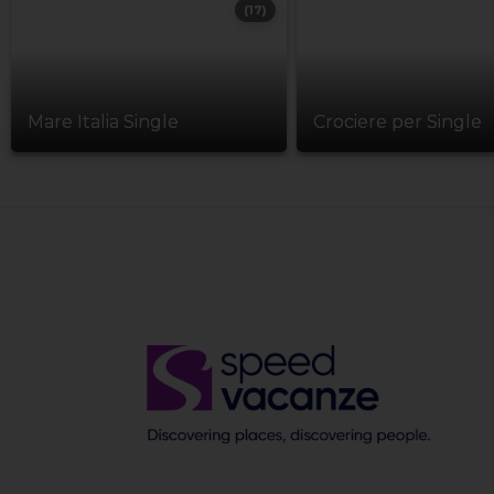
(17)
Mare Italia Single
Crociere per Single