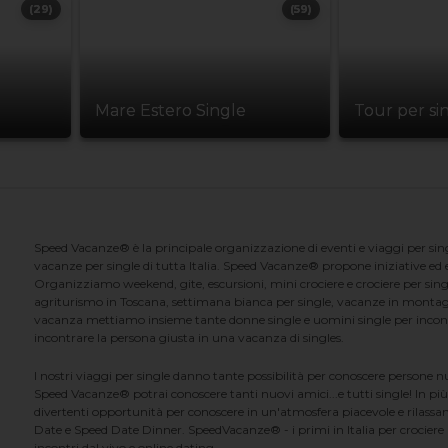
(29)
(59)
Mare Estero Single
Tour per si
Speed Vacanze® è la principale organizzazione di eventi e viaggi per singl
vacanze per single di tutta Italia. Speed Vacanze® propone iniziative ed ev
Organizziamo weekend, gite, escursioni, mini crociere e crociere per singl
agriturismo in Toscana, settimana bianca per single, vacanze in montag
vacanza mettiamo insieme tante donne single e uomini single per incontrar
incontrare la persona giusta in una vacanza di singles.
I nostri viaggi per single danno tante possibilità per conoscere persone 
Speed Vacanze® potrai conoscere tanti nuovi amici...e tutti single! In più
divertenti opportunità per conoscere in un'atmosfera piacevole e rilassan
Date e Speed Date Dinner. SpeedVacanze® - i primi in Italia per crociere p
incontri dal vivo e online dating.