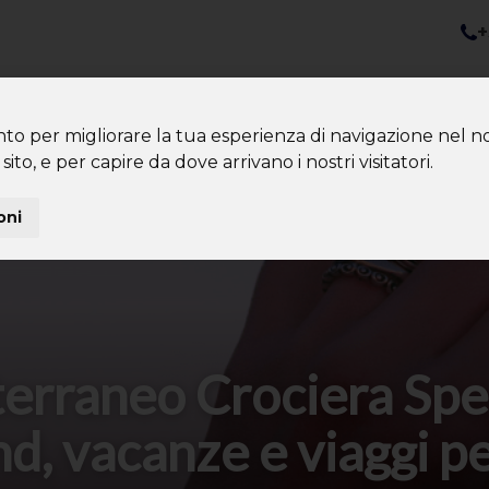
+
nazioni
Diventa Tour Leader
Co
About us
Community
nto per migliorare la tua esperienza di navigazione nel no
sito, e per capire da dove arrivano i nostri visitatori.
oni
terraneo Crociera Spe
, vacanze e viaggi pe