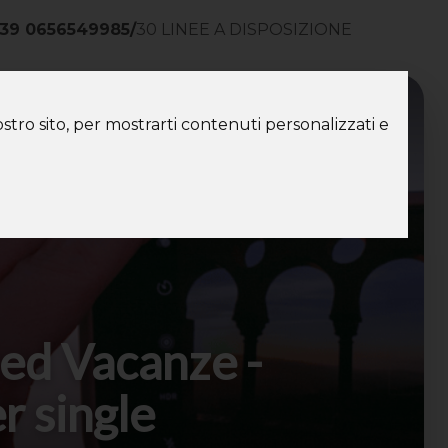
39 0656549985
/
30 LINEE A DISPOSIZIONE
ntatti
stro sito, per mostrarti contenuti personalizzati e
ed Vacanze -
r single