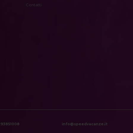
Contatti
6293851008
info@speedvacanze.it