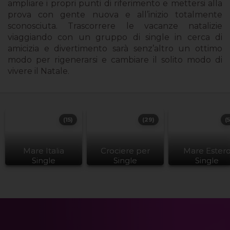
ampliare i propri punti di riferimento e mettersi alla
prova con gente nuova e all’inizio totalmente
sconosciuta. Trascorrere le vacanze natalizie
viaggiando con un gruppo di single in cerca di
amicizia e divertimento sarà senz’altro un ottimo
modo per rigenerarsi e cambiare il solito modo di
vivere il Natale.
(15)
(29)
(
Mare Italia
Crociere per
Mare Ester
Single
Single
Single