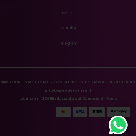
Twitter
Youtube
Telegram
WP TOUR E VIAGGI S.R.L. - CON SOCIO UNICO - P.IVA IT16293851008
info@speedvacanze.it
Licenza n° 32665 rilasciata dal Comune di Roma