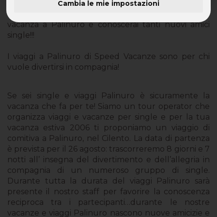
Cambia le mie impostazioni
Viaggi Palinuro con Speed Vacanze: vieni con noi in
vacanza a Palinuro e conoscerai tanti nuovi amici
single!!!
I viaggi a Palinuro di Speed Vacanze sono per chi
vuole divertirsi in compagnia!
Se sei single e viaggi Palinuro è sicuramente la
vacanza che fa per te! Siamo un tour operator che
organizza viaggi e vacanze per single e per la tua
vacanza estiva 2006 ti proponiamo un viaggio di
comitiva a Palinuro, nel Cilento. La data di partenza
è prevista per il 26 agosto: trascorreremo 8 giorni e 7
notti all’ insegna del divertimento e dell’allegria in
compagnia di un numeroso gruppo di single.
Durante tutta la durata del viaggi Palinuro sarà
presente il nostro staff per favorire la conoscenza
reciproca tra i partecipanti…durante le nostre
vacanze e viaggi Palinuro nascono nuove amicizie e