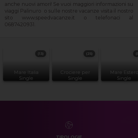
anche nuovi amori! Se vuoi maggiori informazioni su
viaggi Palinuro o sulle nostre vacanze visita il nostro
sito www.speedvacanze.it o telefonaci al
0687420931.
(13)
(25)
(
Mare Italia
Crociere per
Mare Ester
Single
Single
Single
TIPOLOGIE