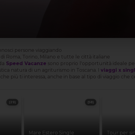
conosci persone viaggiando
i Roma, Torino, Milano e tutte le città italiane
 da
Speed Vacanze
sono proprio l'opportunità ideale per
tica natura di un agriturismo in Toscana. I
viaggi x sing
he più ti interessa, anche in base al tipo di viaggio che c
(29)
(58)
Mare Estero Single
Tour per si