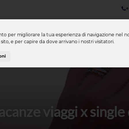
+
nazioni
Diventa Tour Leader
Co
About us
Community
nto per migliorare la tua esperienza di navigazione nel no
sito, e per capire da dove arrivano i nostri visitatori.
oni
canze viaggi x single