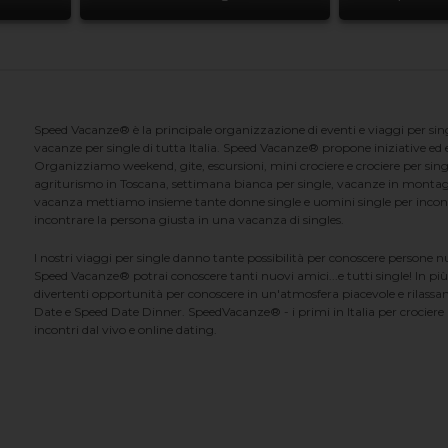
Speed Vacanze® è la principale organizzazione di eventi e viaggi per singl
vacanze per single di tutta Italia. Speed Vacanze® propone iniziative ed ev
Organizziamo weekend, gite, escursioni, mini crociere e crociere per singl
agriturismo in Toscana, settimana bianca per single, vacanze in montag
vacanza mettiamo insieme tante donne single e uomini single per incontrar
incontrare la persona giusta in una vacanza di singles.
I nostri viaggi per single danno tante possibilità per conoscere persone 
Speed Vacanze® potrai conoscere tanti nuovi amici...e tutti single! In più
divertenti opportunità per conoscere in un'atmosfera piacevole e rilassan
Date e Speed Date Dinner. SpeedVacanze® - i primi in Italia per crociere p
incontri dal vivo e online dating.