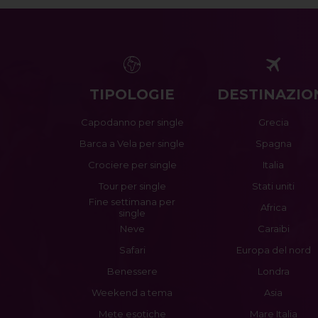
TIPOLOGIE
DESTINAZIO
Capodanno per single
Grecia
Barca a Vela per single
Spagna
Crociere per single
Italia
Tour per single
Stati uniti
Fine settimana per
Africa
single
Neve
Caraibi
Safari
Europa del nord
Benessere
Londra
Weekend a tema
Asia
Mete esotiche
Mare Italia