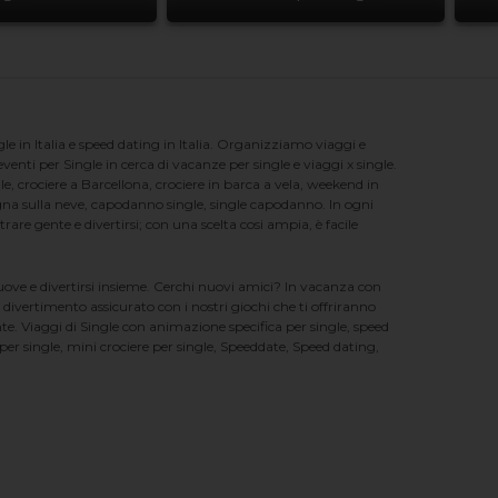
e in Italia e speed dating in Italia. Organizziamo viaggi e
enti per Single in cerca di vacanze per single e viaggi x single.
e, crociere a Barcellona, crociere in barca a vela, weekend in
na sulla neve, capodanno single, single capodanno. In ogni
e gente e divertirsi; con una scelta cosi ampia, è facile
nuove e divertirsi insieme. Cerchi nuovi amici? In vacanza con
 divertimento assicurato con i nostri giochi che ti offriranno
te. Viaggi di Single con animazione specifica per single, speed
er single, mini crociere per single, Speeddate, Speed dating,