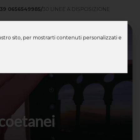
39 0656549985
/
30 LINEE A DISPOSIZIONE
ntatti
stro sito, per mostrarti contenuti personalizzati e
 coetanei