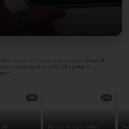
 fare amicizia e trascorrere qualche giorno di
le
sono la nuova frontiera del divertimento..
erchi.
(89)
(24)
ngle
Barca a Vela per single
Vi