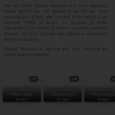
Ma non solo! Speed Vacanze è il tour operator
ideale anche per chi decide di partire per una
vacanza per single per trovare nuovi amici. Può
capitare infatti di avere un gruppo di amici
fidanzati o che hanno le ferie in un altro periodo,
diverso dal tuo. Questo non significa rinunciare
alle tue vacanze.
Speed Vacanze ti aspetta per una vacanza da
single indimenticabile!
(17)
(29)
(
Mare Italia
Crociere per
Mare Ester
Single
Single
Single