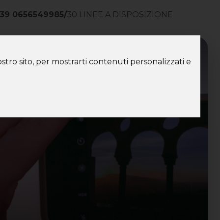
39 0656549985
/
30 LINEE A DISPOSIZIONE
ntatti
stro sito, per mostrarti contenuti personalizzati e