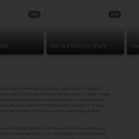
(89)
(24)
ngle
Barca a Vela per single
Vi
e in Italia e speed dating in Italia. Organizziamo viaggi e
enti per Single in cerca di vacanze per single e viaggi x single.
e, crociere a Barcellona, crociere in barca a vela, weekend in
na sulla neve, capodanno single, single capodanno. In ogni
e gente e divertirsi; con una scelta cosi ampia, è facile
nuove e divertirsi insieme. Cerchi nuovi amici? In vacanza con
 divertimento assicurato con i nostri giochi che ti offriranno