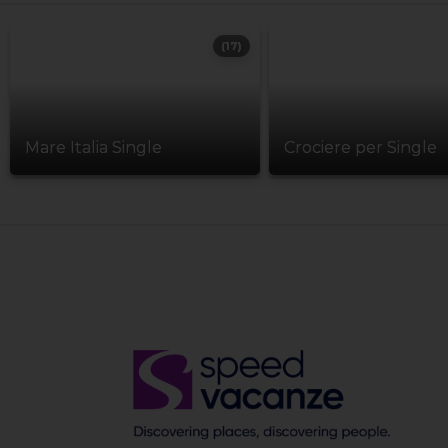
(17)
Mare Italia Single
Crociere per Single