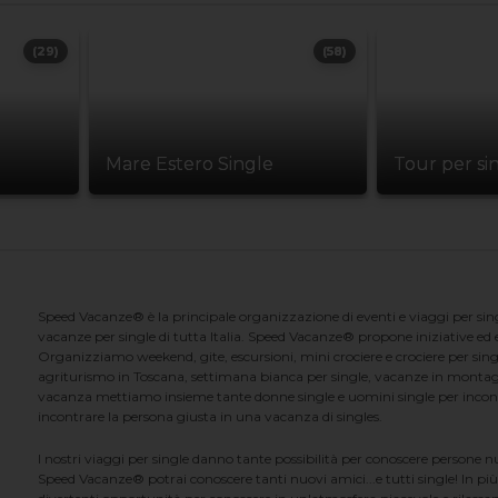
(29)
(58)
Mare Estero Single
Tour per si
Speed Vacanze® è la principale organizzazione di eventi e viaggi per singl
vacanze per single di tutta Italia. Speed Vacanze® propone iniziative ed ev
Organizziamo weekend, gite, escursioni, mini crociere e crociere per singl
agriturismo in Toscana, settimana bianca per single, vacanze in montag
vacanza mettiamo insieme tante donne single e uomini single per incontrar
incontrare la persona giusta in una vacanza di singles.
I nostri viaggi per single danno tante possibilità per conoscere persone 
Speed Vacanze® potrai conoscere tanti nuovi amici...e tutti single! In più