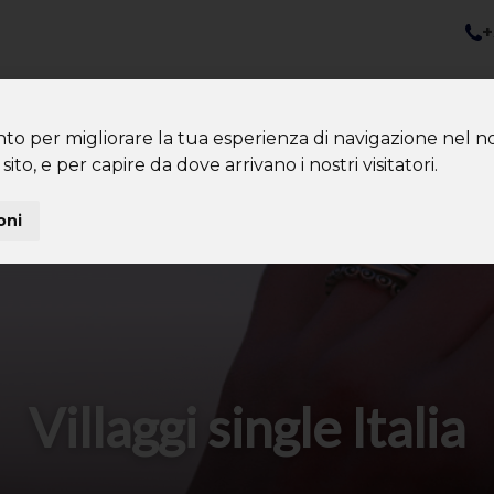
+
nazioni
Diventa Tour Leader
Co
About us
Community
nto per migliorare la tua esperienza di navigazione nel no
sito, e per capire da dove arrivano i nostri visitatori.
oni
Villaggi single Italia