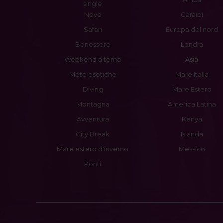
single
Neve
Caraibi
Safari
Europa del nord
Benessere
Londra
Weekend a tema
Asia
Mete esotiche
Mare Italia
Diving
Mare Estero
Montagna
America Latina
Avventura
Kenya
City Break
Islanda
Mare estero d'inverno
Messico
Ponti