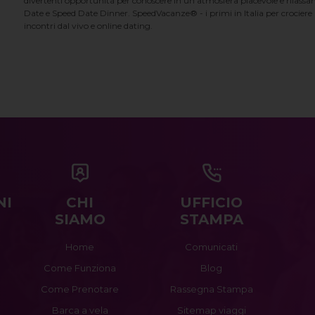
divertenti opportunità per conoscere in un'atmosfera piacevole e rilassan
Date e Speed Date Dinner. SpeedVacanze® - i primi in Italia per crociere p
incontri dal vivo e online dating.
NI
CHI
UFFICIO
SIAMO
STAMPA
Home
Comunicati
Come Funziona
Blog
Come Prenotare
Rassegna Stampa
Barca a vela
Sitemap viaggi