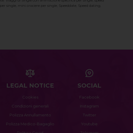
te. Viaggi di Single con animazione specifica per single, speed
er single, mini crociere per single, Speeddate, Speed dating,
LEGAL NOTICE
SOCIAL
Cookies
Facebook
Condizioni generali
Instagram
Polizza Annullamento
Twitter
Polizza Medico-Bagaglio
Youtube
Politica Covid
Telegram