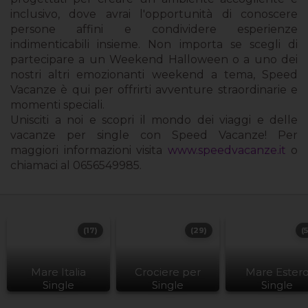
inclusivo, dove avrai l'opportunità di conoscere
persone affini e condividere esperienze
indimenticabili insieme. Non importa se scegli di
partecipare a un Weekend Halloween o a uno dei
nostri altri emozionanti weekend a tema, Speed
Vacanze è qui per offrirti avventure straordinarie e
momenti speciali.
Unisciti a noi e scopri il mondo dei viaggi e delle
vacanze per single con Speed Vacanze! Per
maggiori informazioni visita
www.speedvacanze.it
o
chiamaci al 0656549985.
(17)
(29)
(
Mare Italia
Crociere per
Mare Ester
Single
Single
Single