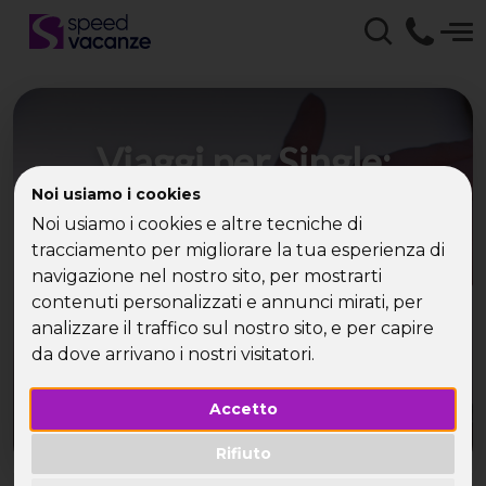
Viaggi per Single:
Weekend Halloween e
Noi usiamo i cookies
Noi usiamo i cookies e altre tecniche di
Avventure Tematiche
tracciamento per migliorare la tua esperienza di
con Speed Vacanze
navigazione nel nostro sito, per mostrarti
contenuti personalizzati e annunci mirati, per
analizzare il traffico sul nostro sito, e per capire
Esplora un Mondo di Divertimento e Conoscenze
da dove arrivano i nostri visitatori.
nei Weekend per Single
Accetto
Rifiuto