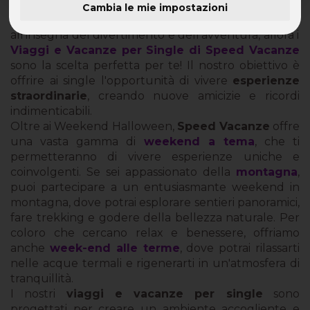
Cambia le mie impostazioni
Se desideri trascorrere un
Weekend Halloween
all'insegna del divertimento e dell'avventura, allora i
Viaggi e Vacanze per Single di Speed Vacanze
sono la scelta perfetta per te! Il nostro obiettivo è
offrire ai single l'opportunità di vivere
esperienze
straordinarie
, creando nuove amicizie e ricordi
indimenticabili.
Oltre ai Weekend Halloween,
Speed Vacanze
offre
una vasta gamma di
weekend a tema
, che ti
permetteranno di vivere esperienze uniche e
coinvolgenti. Se sei appassionato della
montagna
,
puoi partecipare a un entusiasmante weekend in
montagna, dove potrai esplorare sentieri panoramici,
fare trekking e godere della bellezza naturale. Per
coloro che cercano relax e benessere, offriamo
anche
week-end alle terme
, dove potrai rilassarti
nelle acque termali e rigenerarti in un'atmosfera di
tranquillità.
I nostri
viaggi e vacanze per single
sono
progettati per creare un ambiente accogliente e