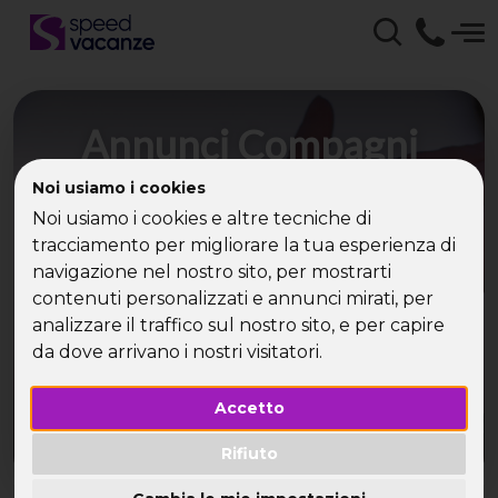
Annunci Compagni
Viaggio con Speed
Noi usiamo i cookies
Vacanze - Incontri e
Noi usiamo i cookies e altre tecniche di
tracciamento per migliorare la tua esperienza di
Relazioni Sociali con
navigazione nel nostro sito, per mostrarti
contenuti personalizzati e annunci mirati, per
Single
analizzare il traffico sul nostro sito, e per capire
da dove arrivano i nostri visitatori.
Speed Vacanze ti trova la compagnia giusta per
la tua vacanza!
Accetto
Rifiuto