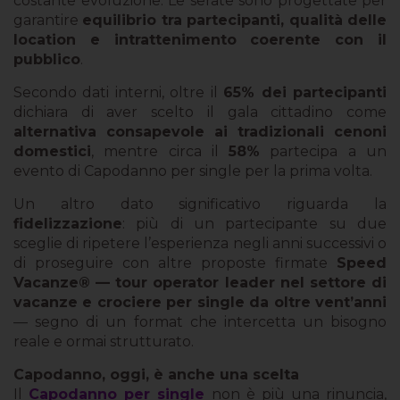
costante evoluzione. Le serate sono progettate per
garantire
equilibrio tra partecipanti, qualità delle
location e intrattenimento coerente con il
pubblico
.
Secondo dati interni, oltre il
65% dei partecipanti
dichiara di aver scelto il gala cittadino come
alternativa consapevole ai tradizionali cenoni
domestici
, mentre circa il
58%
partecipa a un
evento di Capodanno per single per la prima volta.
Un altro dato significativo riguarda la
fidelizzazione
: più di un partecipante su due
sceglie di ripetere l’esperienza negli anni successivi o
di proseguire con altre proposte firmate
Speed
Vacanze® — tour operator leader nel settore di
vacanze e crociere per single da oltre vent’anni
— segno di un format che intercetta un bisogno
reale e ormai strutturato.
Capodanno, oggi, è anche una scelta
Il
Capodanno per single
non è più una rinuncia,