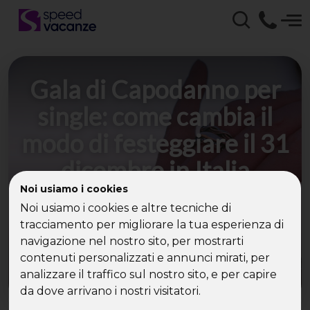
Gala di Capodanno per
single: come cambia il
modo di festeggiare il 31
dicembre in Italia
Noi usiamo i cookies
Da Torino a Roma, passando per Milano, Firenze e
Noi usiamo i cookies e altre tecniche di
Bologna: i veglioni per single organizzati
tracciamento per migliorare la tua esperienza di
diventano una delle formule più richieste per il
navigazione nel nostro sito, per mostrarti
Capodanno in Italia
contenuti personalizzati e annunci mirati, per
analizzare il traffico sul nostro sito, e per capire
da dove arrivano i nostri visitatori.