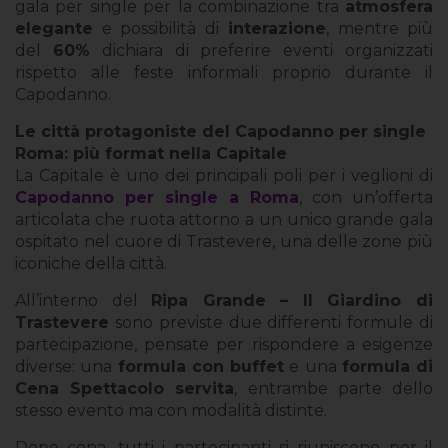
gala per single per la combinazione tra
atmosfera
elegante
e possibilità di
interazione
, mentre più
del
60%
dichiara di preferire eventi organizzati
rispetto alle feste informali proprio durante il
Capodanno.
Le città protagoniste del Capodanno per single
Roma: più format nella Capitale
La Capitale è uno dei principali poli per i veglioni di
Capodanno per single a Roma
, con un’offerta
articolata che ruota attorno a un unico grande gala
ospitato nel cuore di Trastevere, una delle zone più
iconiche della città.
All’interno del
Ripa Grande – Il Giardino di
Trastevere
sono previste due differenti formule di
partecipazione, pensate per rispondere a esigenze
diverse: una
formula con buffet
e una
formula di
Cena Spettacolo servita
, entrambe parte dello
stesso evento ma con modalità distinte.
Dopo cena, tutti i partecipanti si riuniscono per il