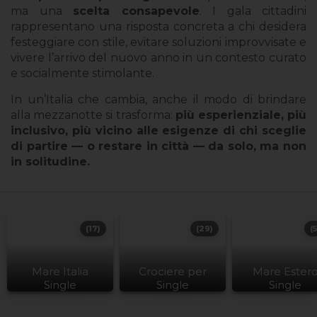
ma una
scelta consapevole
. I gala cittadini
rappresentano una risposta concreta a chi desidera
festeggiare con stile, evitare soluzioni improvvisate e
vivere l’arrivo del nuovo anno in un contesto curato
e socialmente stimolante.
In un’Italia che cambia, anche il modo di brindare
alla mezzanotte si trasforma:
più esperienziale, più
inclusivo, più vicino alle esigenze di chi sceglie
di partire — o restare in città — da solo, ma non
in solitudine.
(17)
(29)
(
Mare Italia
Crociere per
Mare Ester
Single
Single
Single