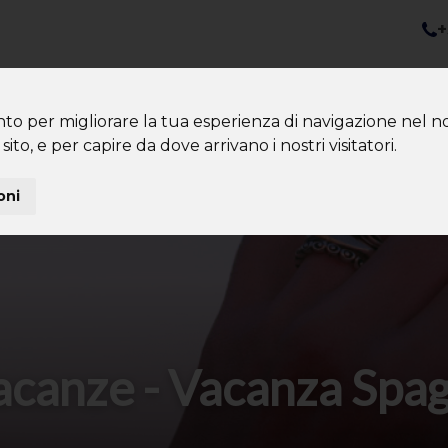
+
nazioni
Diventa Tour Leader
Co
About us
Community
nto per migliorare la tua esperienza di navigazione nel no
sito, e per capire da dove arrivano i nostri visitatori.
oni
canze - Vacanza Spag