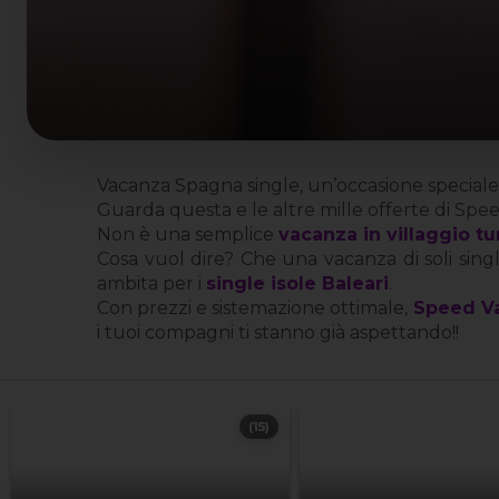
Vacanza Spagna single, un’occasione speciale pe
Guarda questa e le altre mille offerte di Sp
Non è una semplice
vacanza in villaggio tu
Cosa vuol dire? Che una vacanza di soli sing
ambita per i
single isole Baleari
.
Con prezzi e sistemazione ottimale,
Speed V
i tuoi compagni ti stanno già aspettando!!
(15)