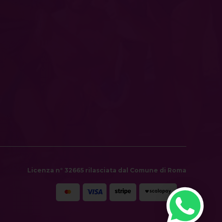
Licenza n° 32665 rilasciata dal Comune di Roma