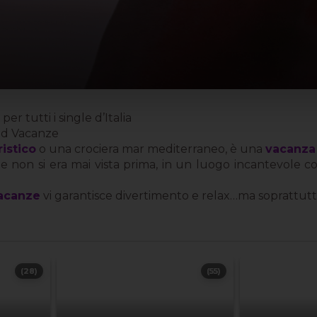
r tutti i single d’Italia
eed Vacanze
ristico
o una crociera mar mediterraneo, è una
vacanza
le non si era mai vista prima, in un luogo incantevole
acanze
vi garantisce divertimento e relax…ma soprattu
(28)
(55)