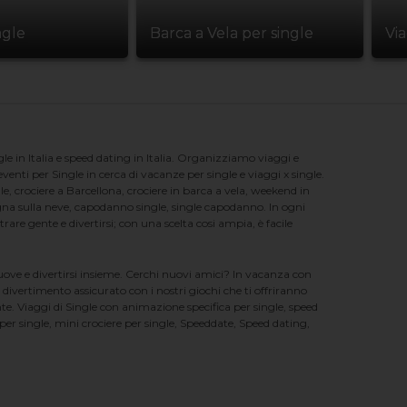
ngle
Barca a Vela per single
Vi
e in Italia e speed dating in Italia. Organizziamo viaggi e
enti per Single in cerca di vacanze per single e viaggi x single.
e, crociere a Barcellona, crociere in barca a vela, weekend in
na sulla neve, capodanno single, single capodanno. In ogni
e gente e divertirsi; con una scelta cosi ampia, è facile
nuove e divertirsi insieme. Cerchi nuovi amici? In vacanza con
 divertimento assicurato con i nostri giochi che ti offriranno
te. Viaggi di Single con animazione specifica per single, speed
er single, mini crociere per single, Speeddate, Speed dating,