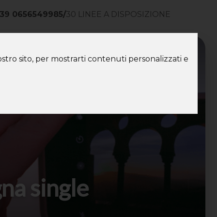
39 0656549985
/
30 LINEE A DISPOSIZIONE
ntatti
stro sito, per mostrarti contenuti personalizzati e
na single