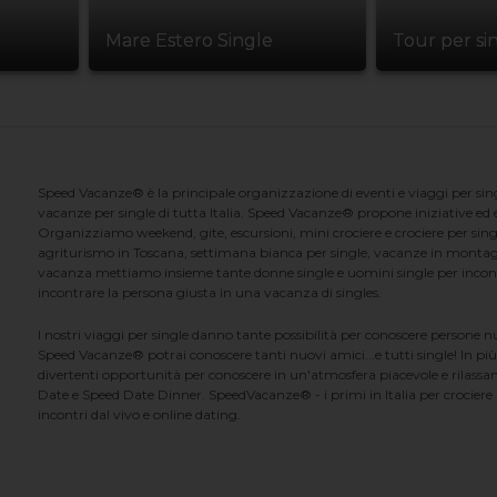
Mare Estero Single
Tour per si
Speed Vacanze® è la principale organizzazione di eventi e viaggi per singl
vacanze per single di tutta Italia. Speed Vacanze® propone iniziative ed ev
Organizziamo weekend, gite, escursioni, mini crociere e crociere per singl
agriturismo in Toscana, settimana bianca per single, vacanze in montag
vacanza mettiamo insieme tante donne single e uomini single per incontrar
incontrare la persona giusta in una vacanza di singles.
I nostri viaggi per single danno tante possibilità per conoscere persone 
Speed Vacanze® potrai conoscere tanti nuovi amici...e tutti single! In più
divertenti opportunità per conoscere in un'atmosfera piacevole e rilassan
Date e Speed Date Dinner. SpeedVacanze® - i primi in Italia per crociere p
incontri dal vivo e online dating.