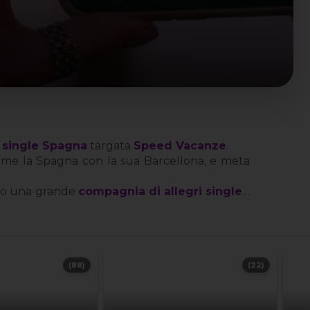
 single Spagna
targata
Speed Vacanze
.
 come la Spagna con la sua Barcellona, e meta
tto una grande
compagnia di allegri single
…
(88)
(22)