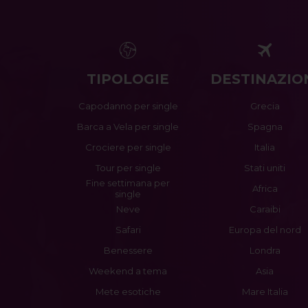
TIPOLOGIE
DESTINAZIO
Capodanno per single
Grecia
Barca a Vela per single
Spagna
Crociere per single
Italia
Tour per single
Stati uniti
Fine settimana per
Africa
single
Neve
Caraibi
Safari
Europa del nord
Benessere
Londra
Weekend a tema
Asia
Mete esotiche
Mare Italia