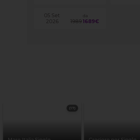
05 Set
da
2026
1989
1689€
(17)
Mare Italia Single
Crociere per Single