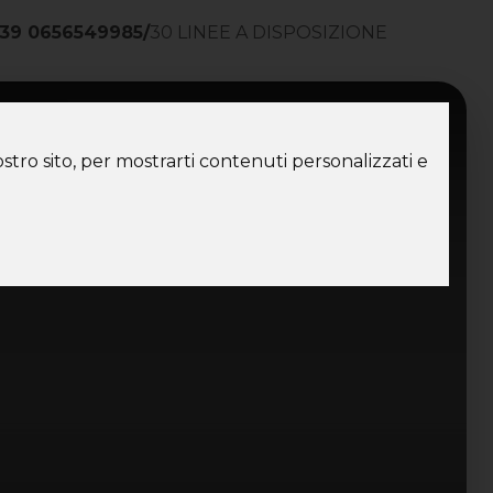
39 0656549985
/
30 LINEE A DISPOSIZIONE
ntatti
stro sito, per mostrarti contenuti personalizzati e