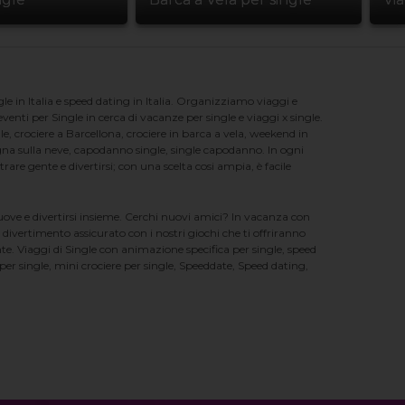
e in Italia e speed dating in Italia. Organizziamo viaggi e
enti per Single in cerca di vacanze per single e viaggi x single.
e, crociere a Barcellona, crociere in barca a vela, weekend in
na sulla neve, capodanno single, single capodanno. In ogni
e gente e divertirsi; con una scelta cosi ampia, è facile
nuove e divertirsi insieme. Cerchi nuovi amici? In vacanza con
 divertimento assicurato con i nostri giochi che ti offriranno
te. Viaggi di Single con animazione specifica per single, speed
er single, mini crociere per single, Speeddate, Speed dating,