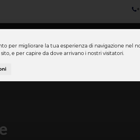
+
nazioni
Diventa Tour Leader
Co
About us
Community
nto per migliorare la tua esperienza di navigazione nel no
sito, e per capire da dove arrivano i nostri visitatori.
oni
e