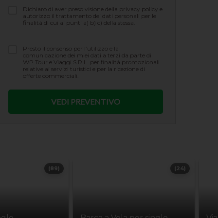
Dichiaro di aver preso visione della privacy policy e
autorizzo il trattamento dei dati personali per le
finalità di cui ai punti a) b) c) della stessa.
Presto il consenso per l’utilizzo e la
comunicazione dei miei dati a terzi da parte di
WP Tour e Viaggi S.R.L. per finalità promozionali
relative ai servizi turistici e per la ricezione di
offerte commerciali.
(89)
(24)
ngle
Barca a Vela per single
Vi