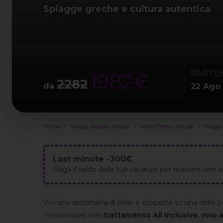
Spiagge greche e cultura autentica
PARTE
1982€
2282
da
22 Ago
Home
Viaggi Agosto Single
Mare Estero Single
Viaggi
Last minute -300€
Paga il saldo della tua vacanza per ricevere un
Vivi una settimana di relax e scoperta su una delle pe
Hersonissos, con
trattamento All Inclusive
,
volo 