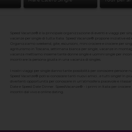
Speed Vacanze® è la principale organizzazione di eventi e viaggi per singl
vacanze per single di tutta Italia. Speed Vacanze® propone iniziative ed ev
Organizziamo weekend, gite, escursioni, mini crociere e crociere per singl
agriturismo in Toscana, settimana bianca per single, vacanze in montag
vacanza mettiamo insieme tante donne single e uomini single per incontrar
incontrare la persona giusta in una vacanza di singles.
I nostri viaggi per single danno tante possibilità per conoscere persone 
Speed Vacanze® potrai conoscere tanti nuovi amici...e tutti single! In più
divertenti opportunità per conoscere in un'atmosfera piacevole e rilassan
Date e Speed Date Dinner. SpeedVacanze® - i primi in Italia per crociere p
incontri dal vivo e online dating.