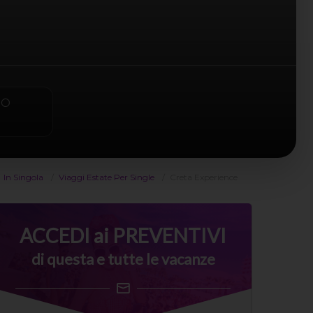
PO
In Singola
Viaggi Estate Per Single
Creta Experience
ACCEDI ai PREVENTIVI
di questa e tutte le vacanze