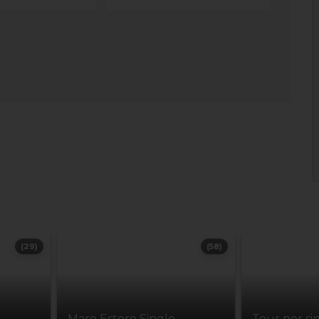
(29)
(58)
Mare Estero Single
Tour per si