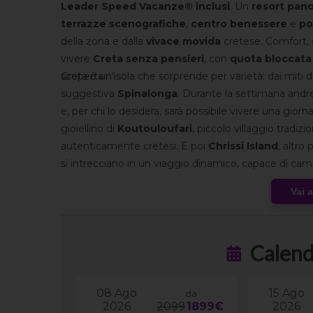
Leader Speed Vacanze® inclusi
. Un
resort pan
terrazze scenografiche
,
centro benessere
e
po
della zona e dalla
vivace movida
cretese. Comfort,
vivere
Creta senza pensieri
, con
quota bloccat
scoperta.
Creta è un’isola che sorprende per varietà: dai miti d
suggestiva
Spinalonga
. Durante la settimana andre
e, per chi lo desidera, sarà possibile vivere una giorn
gioiellino di
Koutouloufari
, piccolo villaggio tradizi
autenticamente cretesi. E poi
Chrissi Island
, altro
si intrecciano in un viaggio dinamico, capace di cam
Speed Vacanze
®.
Vai 
Calend
08 Ago
15 Ago
da
2026
2099
1899€
2026