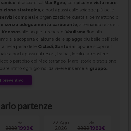
oramico
affacciato sul
Mar Egeo,
con
piscine vista mare
,
sizione strategica
, a pochi passi dalle spiagge più belle
servizi completi
e organizzazione curata ti permettono di
a e senza adeguamento carburante
, alternando relax e
i
Knossos
alle acque turchesi di
Voulisma
fino alla
mo alla scoperta di alcune delle spiagge più belle dell’isola
ata nella perla delle
Cicladi
,
Santorini
, oppure scoprire il
onale a pochi passi dal resort, tra bar, locali e atmosfere
 piccolo paradiso del Mediterraneo. Mare, storia e tradizione
biare ritmo ogni giorno, da vivere insieme al
gruppo
al preventivo
ario partenze
22 Ago
da
da
2299
1999€
2026
2282
1982€