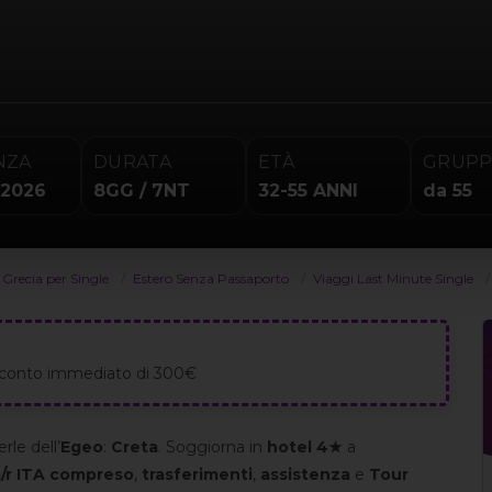
NZA
DURATA
ETÀ
GRUP
 2026
8GG / 7NT
32-55 ANNI
da 55
 Grecia per Single
Estero Senza Passaporto
Viaggi Last Minute Single
o sconto immediato di 300€
rle dell’
Egeo
:
Creta
. Soggiorna in
hotel 4★
a
a/r ITA compreso
,
trasferimenti
,
assistenza
e
Tour