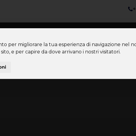
+
nazioni
Diventa Tour Leader
Co
About us
Community
nto per migliorare la tua esperienza di navigazione nel no
sito, e per capire da dove arrivano i nostri visitatori.
oni