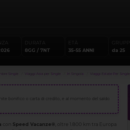
NZA
DURATA
ETÀ
GRUP
2026
8GG / 7NT
35-55 ANNI
da 25
mbre Single
Viaggi Asia per Single
In Singola
Viaggi Estate Per Singl
ite bonifico o carta di credito, e al momento del saldo
a
con
Speed Vacanze®
, oltre 1.800 km tra Europa