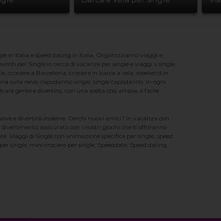
e in Italia e speed dating in Italia. Organizziamo viaggi e
enti per Single in cerca di vacanze per single e viaggi x single.
e, crociere a Barcellona, crociere in barca a vela, weekend in
na sulla neve, capodanno single, single capodanno. In ogni
e gente e divertirsi; con una scelta cosi ampia, è facile
nuove e divertirsi insieme. Cerchi nuovi amici? In vacanza con
 divertimento assicurato con i nostri giochi che ti offriranno
te. Viaggi di Single con animazione specifica per single, speed
er single, mini crociere per single, Speeddate, Speed dating,