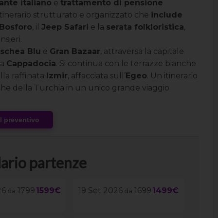
ante italiano
e
trattamento di pensione
 itinerario strutturato e organizzato che
include
 Bosforo
, il
Jeep Safari
e la
serata folkloristica
,
sieri.
schea Blu
e
Gran Bazaar
, attraversa la capitale
la
Cappadocia
. Si continua con le terrazze bianche
lla raffinata
Izmir
, affacciata sull’
Egeo
. Un itinerario
iche della Turchia in un unico grande viaggio
al preventivo
ario partenze
26
1799
1599€
19 Set 2026
1699
1499€
da
da