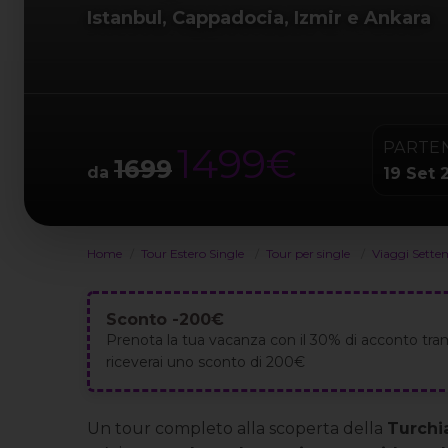
Istanbul, Cappadocia, Izmir e Ankara
PARTE
1499€
1699
da
19 Set 
Home
Tour Estero Single
Tour per single
Viaggi Sette
Sconto -200€
Prenota la tua vacanza con il 30% di acconto tram
riceverai uno sconto di 200€
Un tour completo alla scoperta della
Turchi