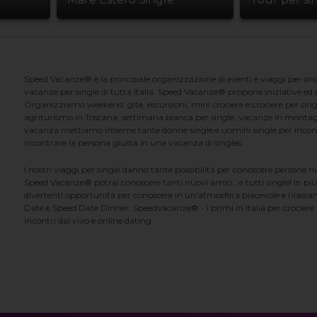
Speed Vacanze® è la principale organizzazione di eventi e viaggi per singl
vacanze per single di tutta Italia. Speed Vacanze® propone iniziative ed ev
Organizziamo weekend, gite, escursioni, mini crociere e crociere per singl
agriturismo in Toscana, settimana bianca per single, vacanze in montag
vacanza mettiamo insieme tante donne single e uomini single per incontrar
incontrare la persona giusta in una vacanza di singles.
I nostri viaggi per single danno tante possibilità per conoscere persone 
Speed Vacanze® potrai conoscere tanti nuovi amici...e tutti single! In più
divertenti opportunità per conoscere in un'atmosfera piacevole e rilassan
Date e Speed Date Dinner. SpeedVacanze® - i primi in Italia per crociere p
incontri dal vivo e online dating.