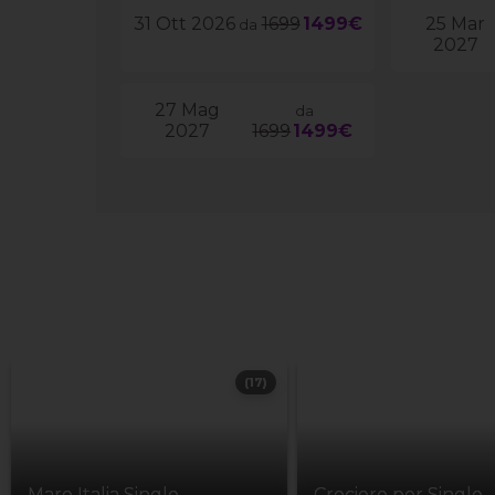
31 Ott 2026
1699
1499€
25 Mar
da
2027
27 Mag
da
2027
1699
1499€
(17)
Mare Italia Single
Crociere per Single