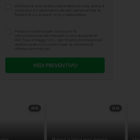
Dichiaro di aver preso visione della privacy policy e
autorizzo il trattamento dei dati personali per le
finalità di cui ai punti a) b) c) della stessa.
Presto il consenso per l’utilizzo e la
comunicazione dei miei dati a terzi da parte di
WP Tour e Viaggi S.R.L. per finalità promozionali
relative ai servizi turistici e per la ricezione di
offerte commerciali.
(89)
(24)
ngle
Barca a Vela per single
Vi