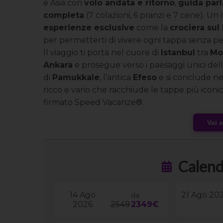
e Asia con
volo andata e ritorno
,
guida parl
completa
(7 colazioni, 6 pranzi e 7 cene). Un
esperienze esclusive
come la
crociera sul
per permetterti di vivere ogni tappa senza pen
Il viaggio ti porta nel cuore di
Istanbul
tra
Mo
Ankara
e prosegue verso i paesaggi unici del
di
Pamukkale
, l’antica
Efeso
e si conclude ne
ricco e vario che racchiude le tappe più icon
firmato Speed Vacanze®.
Vai 
Calend
14 Ago
21 Ago 20
da
2026
2549
2349€