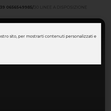
39 0656549985
/
30 LINEE A DISPOSIZIONE
ntatti
stro sito, per mostrarti contenuti personalizzati e