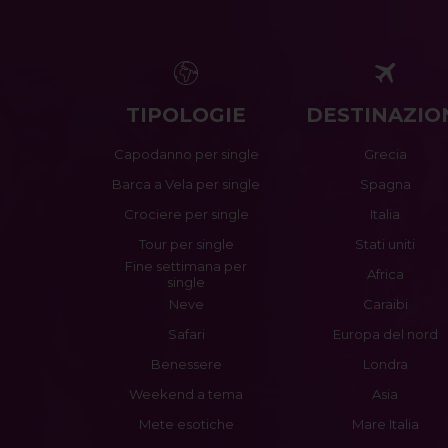
TIPOLOGIE
DESTINAZIO
Capodanno per single
Grecia
Barca a Vela per single
Spagna
Crociere per single
Italia
Tour per single
Stati uniti
Fine settimana per
Africa
single
Neve
Caraibi
Safari
Europa del nord
Benessere
Londra
Weekend a tema
Asia
Mete esotiche
Mare Italia