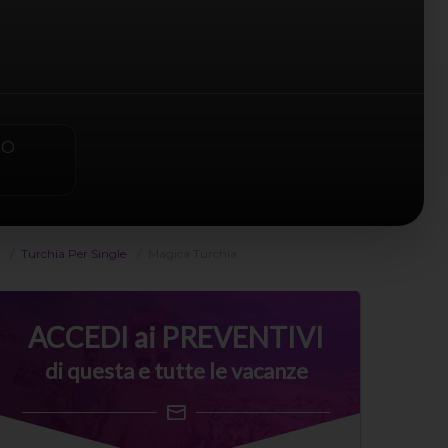
PO
e
Turchia Per Single
Magica Turchia
ACCEDI ai PREVENTIVI
di questa e tutte le vacanze