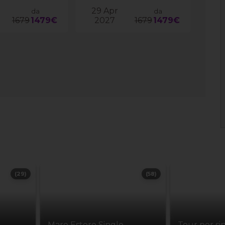
29 Apr
da
da
1679
1479€
2027
1679
1479€
(29)
(58)
Mare Estero Single
Tour per si