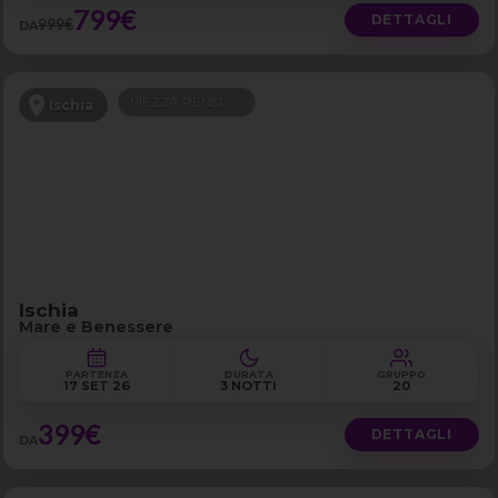
799€
DETTAGLI
999€
DA
MEZZA PENSIONE
Ischia
Ischia
Mare e Benessere
PARTENZA
DURATA
GRUPPO
17 SET 26
3 NOTTI
20
399€
DETTAGLI
DA