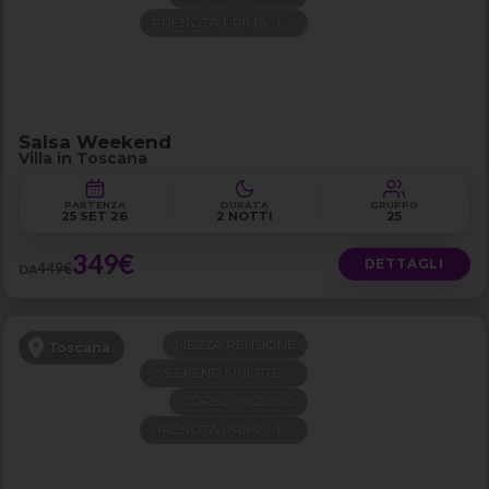
PRENOTA PRIMA -100€
Salsa Weekend
Villa in Toscana
PARTENZA
DURATA
GRUPPO
25 SET 26
2 NOTTI
25
349€
DETTAGLI
449€
DA
MEZZA PENSIONE
Toscana
WEEKEND MULTITEMA
CORSO INCLUSO
PRENOTA PRIMA -100€