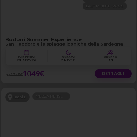
LAST MINUTE -200€
Budoni Summer Experience
San Teodoro e le spiagge iconiche della Sardegna
PARTENZA
DURATA
GRUPPO
29 AGO 26
7 NOTTI
30
1049€
DETTAGLI
1249€
DA
MEZZA PENSIONE
Ischia