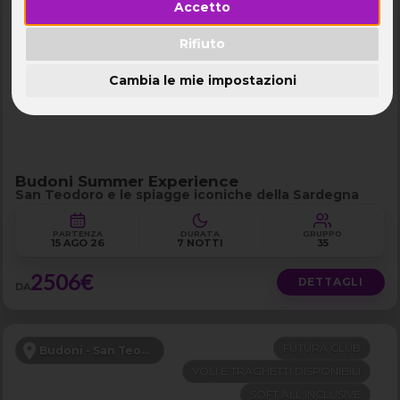
Accetto
FERRAGOSTO
Budoni - San Teodoro
FUTURA CLUB
Rifiuto
VOLI E TRAGHETTI DISPONIBILI
Cambia le mie impostazioni
SOFT ALL INCLUSIVE
Budoni Summer Experience
San Teodoro e le spiagge iconiche della Sardegna
PARTENZA
DURATA
GRUPPO
15 AGO 26
7 NOTTI
35
2506€
DETTAGLI
DA
FUTURA CLUB
Budoni - San Teodoro
VOLI E TRAGHETTI DISPONIBILI
SOFT ALL INCLUSIVE