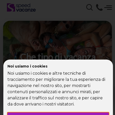
Che tipo di vacanza
cerchi?
Noi usiamo i cookies
Noi usiamo i cookies e altre tecniche di
Scegli la tua destinazione tra le diverse proposte
tracciamento per migliorare la tua esperienza di
di Speed Vacanze®
navigazione nel nostro sito, per mostrarti
Dove?
Quando?
contenuti personalizzati e annunci mirati, per
Tutto l'anno
analizzare il traffico sul nostro sito, e per capire
da dove arrivano i nostri visitatori.