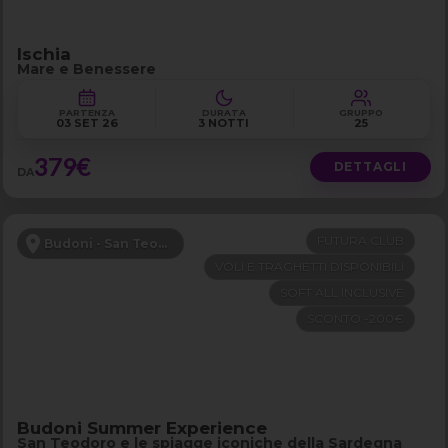
Ischia
Mare e Benessere
PARTENZA
DURATA
GRUPPO
03 SET 26
3 NOTTI
25
379€
DETTAGLI
DA
FUTURA CLUB
Budoni - San Teodoro
VOLI E TRAGHETTI DISPONIBILI
SOFT ALL INCLUSIVE
SCONTO -200€
Budoni Summer Experience
San Teodoro e le spiagge iconiche della Sardegna