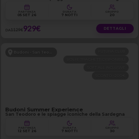
PARTENZA
DURATA
GRUPPO
05 SET 26
7 NOTTI
20
929€
DETTAGLI
1129€
DA
FUTURA CLUB
Budoni - San Teodoro
VOLI E TRAGHETTI DISPONIBILI
SOFT ALL INCLUSIVE
SCONTO -200€
Budoni Summer Experience
San Teodoro e le spiagge iconiche della Sardegna
PARTENZA
DURATA
GRUPPO
12 SET 26
7 NOTTI
30