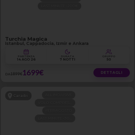
LAST MINUTE -200€
Turchia Magica
Istanbul, Cappadocia, Izmir e Ankara
PARTENZA
DURATA
GRUPPO
14 AGO 26
7 NOTTI
50
1699€
DETTAGLI
1899€
DA
ALL INCLUSIVE
Caraibi
VOLO COMPRESO
FERRAGOSTO
LAST MINUTE -300€