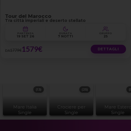
Tour del Marocco
Tra città imperiali e deserto stellato
PARTENZA
DURATA
GRUPPO
19 SET 26
7 NOTTI
25
1579€
DETTAGLI
1779€
DA
(13)
(25)
(
Mare Italia
Crociere per
Mare Ester
Single
Single
Single