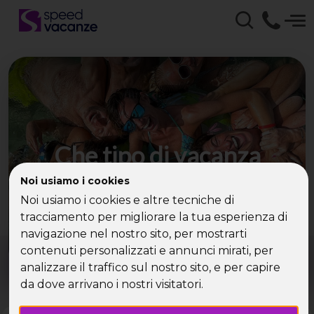
Che tipo di vacanza
cerchi?
Noi usiamo i cookies
Noi usiamo i cookies e altre tecniche di
Scegli la tua destinazione tra le diverse proposte
tracciamento per migliorare la tua esperienza di
di Speed Vacanze®
navigazione nel nostro sito, per mostrarti
Dove?
Quando?
contenuti personalizzati e annunci mirati, per
Tutto l'anno
analizzare il traffico sul nostro sito, e per capire
da dove arrivano i nostri visitatori.