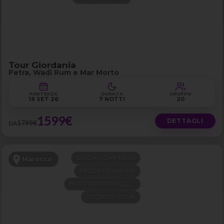
Tour Giordania
Petra, Wadi Rum e Mar Morto
PARTENZA
DURATA
GRUPPO
19 SET 26
7 NOTTI
20
1599€
DETTAGLI
1799€
DA
GUIDA COMPRESA
Marocco
MEZZA PENSIONE
BUS PRIVATO INCLUSO
SCONTO -200€