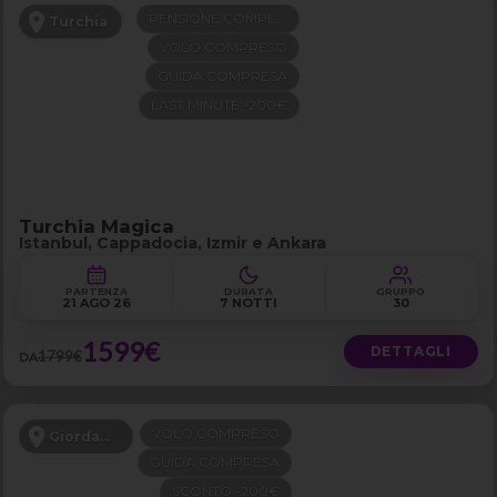
PENSIONE COMPLETA
Turchia
VOLO COMPRESO
GUIDA COMPRESA
LAST MINUTE -200€
Turchia Magica
Istanbul, Cappadocia, Izmir e Ankara
PARTENZA
DURATA
GRUPPO
21 AGO 26
7 NOTTI
30
1599€
DETTAGLI
1799€
DA
VOLO COMPRESO
Giordania
GUIDA COMPRESA
SCONTO -200€