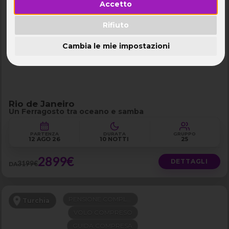
Accetto
FERRAGOSTO
Brasile - Rio de Janeiro e Buzios
LAST MINUTE -300€
Rifiuto
Cambia le mie impostazioni
Rio de Janeiro
Un Ferragosto tra oceano e samba
PARTENZA
DURATA
GRUPPO
12 AGO 26
10 NOTTI
25
2899€
DETTAGLI
3199€
DA
PENSIONE COMPLETA
Turchia
VOLO COMPRESO
GUIDA COMPRESA