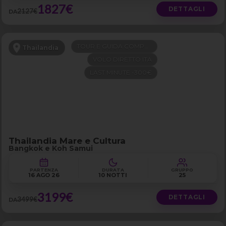
1827€
DETTAGLI
2127€
DA
TOUR E GUIDA COMPRESI
Thailandia
VOLO DIRETTO ITA
LAST MINUTE -300€
Thailandia Mare e Cultura
Bangkok e Koh Samui
PARTENZA
DURATA
GRUPPO
16 AGO 26
10 NOTTI
25
3199€
DETTAGLI
3499€
DA