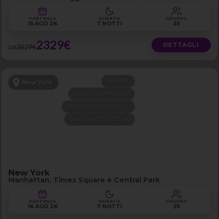
PARTENZA
DURATA
GRUPPO
15 AGO 26
7 NOTTI
25
2329€
DETTAGLI
2629€
DA
NOVITÀ
New York
VOLO COMPRESO
INGRESSI ATTRAZIONI
LAST MINUTE -300€
New York
Manhattan, Times Square e Central Park
PARTENZA
DURATA
GRUPPO
16 AGO 26
7 NOTTI
25