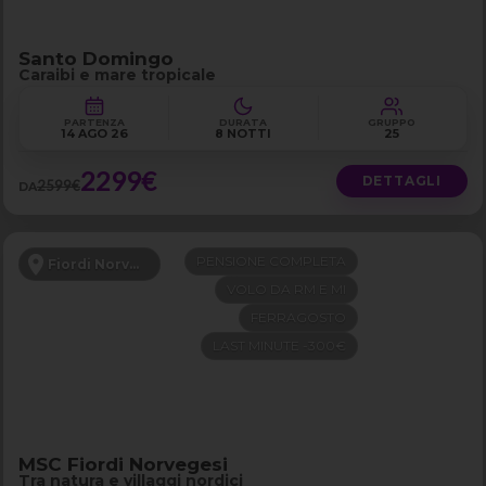
Santo Domingo
Caraibi e mare tropicale
PARTENZA
DURATA
GRUPPO
14 AGO 26
8 NOTTI
25
2299€
DETTAGLI
2599€
DA
PENSIONE COMPLETA
Fiordi Norvegesi
VOLO DA RM E MI
FERRAGOSTO
LAST MINUTE -300€
MSC Fiordi Norvegesi
Tra natura e villaggi nordici