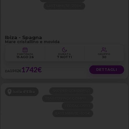
LAST MINUTE -200€
Ibiza - Spagna
Mare cristallino e movida
PARTENZA
DURATA
GRUPPO
15 AGO 26
7 NOTTI
30
1742€
DETTAGLI
1942€
DA
SKIPPER COMPRESO
Isola d'Elba
STARTERPACK COMPRESO
FERRAGOSTO
LAST MINUTE -100€