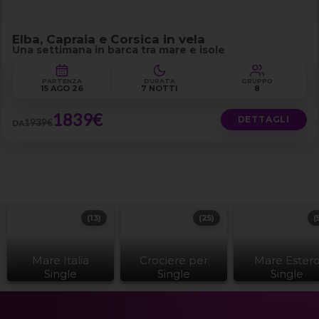
Elba, Capraia e Corsica in vela
Una settimana in barca tra mare e isole
PARTENZA
DURATA
GRUPPO
15 AGO 26
7 NOTTI
8
1839€
DETTAGLI
1939€
DA
(13)
(25)
(
Mare Italia
Crociere per
Mare Ester
Single
Single
Single