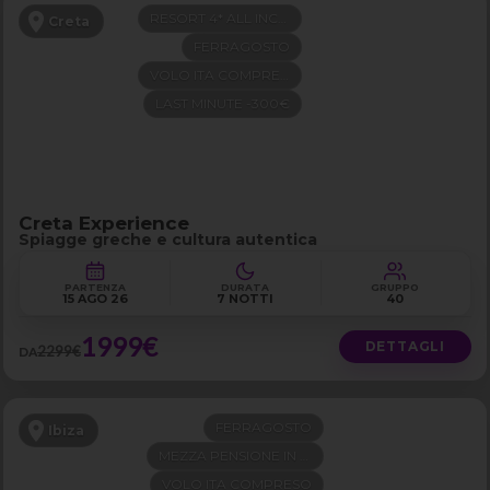
RESORT 4* ALL INCLUSIVE
Creta
FERRAGOSTO
VOLO ITA COMPRESO
LAST MINUTE -300€
Creta Experience
Spiagge greche e cultura autentica
PARTENZA
DURATA
GRUPPO
15 AGO 26
7 NOTTI
40
1999€
DETTAGLI
2299€
DA
FERRAGOSTO
Ibiza
MEZZA PENSIONE IN 4 STELLE
VOLO ITA COMPRESO