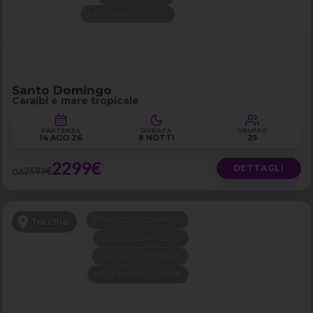
LAST MINUTE -300€
Santo Domingo
Caraibi e mare tropicale
PARTENZA
DURATA
GRUPPO
14 AGO 26
8 NOTTI
25
2299€
DETTAGLI
2599€
DA
PENSIONE COMPLETA
Turchia
VOLO COMPRESO
GUIDA COMPRESA
LAST MINUTE -200€