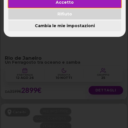
Accetto
FERRAGOSTO
Brasile - Rio de Janeiro e Buzios
LAST MINUTE -300€
Rifiuto
Cambia le mie impostazioni
Rio de Janeiro
Un Ferragosto tra oceano e samba
PARTENZA
DURATA
GRUPPO
12 AGO 26
10 NOTTI
25
2899€
DETTAGLI
3199€
DA
ALL INCLUSIVE
Caraibi
VOLO COMPRESO
FERRAGOSTO