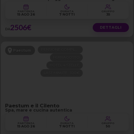
PARTENZA
DURATA
GRUPPO
15 AGO 26
7 NOTTI
35
2506€
DETTAGLI
DA
PENSIONE COMPLETA
Paestum
FERRAGOSTO
HOTEL 4 STELLE
LAST MINUTE -100€
Paestum e il Cilento
Spa, mare e cucina autentica
PARTENZA
DURATA
GRUPPO
15 AGO 26
7 NOTTI
50