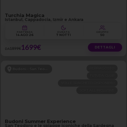
Turchia Magica
Istanbul, Cappadocia, Izmir e Ankara
PARTENZA
DURATA
GRUPPO
14 AGO 26
7 NOTTI
50
1699€
DETTAGLI
1899€
DA
FERRAGOSTO
Budoni - San Teodoro
FUTURA CLUB
VOLI E TRAGHETTI DISPONIBILI
SOFT ALL INCLUSIVE
Budoni Summer Experience
San Teodoro e le spiagge iconiche della Sardegna