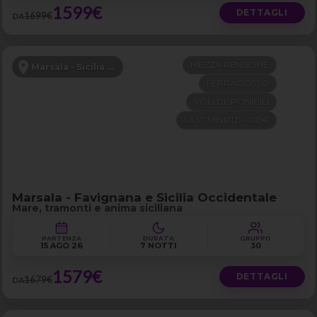
1599€
DETTAGLI
1699€
DA
MEZZA PENSIONE
Marsala - Sicilia Occidentale
FERRAGOSTO
VOLI DISPONIBILI
LAST MINUTE -100€
Marsala - Favignana e Sicilia Occidentale
Mare, tramonti e anima siciliana
PARTENZA
DURATA
GRUPPO
15 AGO 26
7 NOTTI
30
1579€
DETTAGLI
1679€
DA