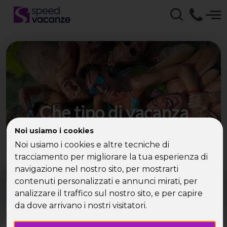
Che tipo di vacanza
cerchi?
Noi usiamo i cookies
Noi usiamo i cookies e altre tecniche di
Scegli la tua destinazione tra le diverse proposte
tracciamento per migliorare la tua esperienza di
di Speed Vacanze®
navigazione nel nostro sito, per mostrarti
Dove?
Quando?
contenuti personalizzati e annunci mirati, per
Tutto l'anno
analizzare il traffico sul nostro sito, e per capire
da dove arrivano i nostri visitatori.