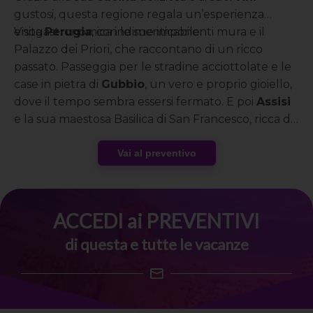
gustosi, questa regione regala un’esperienza
enogastronomica indimenticabile.
Visita
Perugia
, con le sue imponenti mura e il
Palazzo dei Priori, che raccontano di un ricco
passato. Passeggia per le stradine acciottolate e le
case in pietra di
Gubbio
, un vero e proprio gioiello,
dove il tempo sembra essersi fermato. E poi
Assisi
e la sua maestosa Basilica di San Francesco, ricca di
affreschi meravigliosi. Vivi una breve vacanza tra
relax e cultura con Speed Vacanze®!
Vai al preventivo
ACCEDI ai PREVENTIVI
di questa e tutte le vacanze