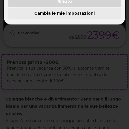
Rifiuto
PARTENZA
DURATA
ETÀ
GRUPPO
06 Ott
9GG / 7NT
32-55 ANNI
da 20
2026
Cambia le mie impostazioni
2399€
Preventivo
2599
da
Prenota prima -200€
Prenota la tua vacanza con 30% di acconto tramite
bonifico o carta di credito, e al momento del saldo
riceverai uno sconto di 200€
Spiagge bianche e divertimento? Zanzibar è il luogo
ideale per una vacanza immersa nelle sue bellezze
uniche.
Scopri Zanzibar con le sue spiagge di sabbia bianca e le
acque turchesi che cambiano scenario con le maree.