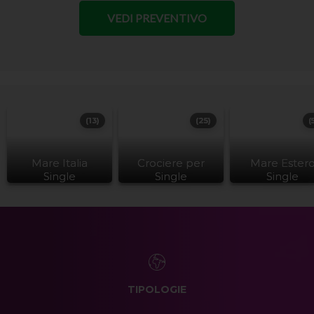
(13)
(25)
(
Mare Italia
Crociere per
Mare Ester
Single
Single
Single
TIPOLOGIE