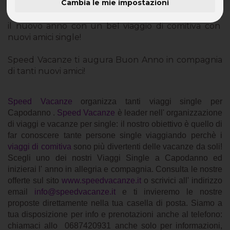
Cambia le mie impostazioni
Viaggi Single Capodanno con Speed Vacanze: inizia
il nuovo anno con un bel viaggio di comitiva con
nuovi amici single!
Speed Vacanze ti augura Buon Anno in compagnia
di tanti nuovi amici!
Speed Vacanze
organizza tanti viaggi single per
Capodanno .
Speed Vacanze
è leader nell' organizzazione
di viaggi e vacanze per single: il nostro obiettivo è quello di
far conoscere tante persone single viaggiando perchè i
viaggi di comitiva
sono più divertenti delle vacanze da soli!
Scegli uno dei nostri Viaggi Single a Capodanno ed
inizierai l' anno in allegria e compagnia. Consulta le nostre
offerte sul sito
www.speedvacanze.it
o scrivici all' indirizzo
email
info@speedvacanze.it
e ti invieremo le nostre
proposte direttamente nella tua casella di posta. Siamo a
tua disposizione per info e prenotazioni anche al telefono:
chiamaci allo
0687420931 anche solo per informazioni,