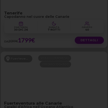
Tenerife
Capodanno nel cuore delle Canarie
PARTENZA
DURATA
GRUPPO
30 DIC 26
7 NOTTI
40
1799€
DETTAGLI
2099€
DA
VOLO COMPRESO
Fuerteventura
PROMO 100+300
Fuerteventura alle Canarie
Caraibi d’Africa nell’Oceano Atlantico