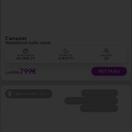
Canazei
Weekend sulla neve
PARTENZA
DURATA
GRUPPO
02 GEN 27
4 NOTTI
20
799€
DETTAGLI
999€
DA
SINGOLA GRATIS
Capo Verde - Isola di Sal
ALL INCLUSIVE CON VOLO
PROMO 100+200