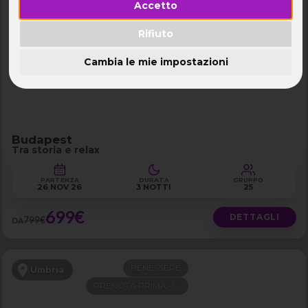
Accetto
SPA INCLUSA
Budapest
VOLI DISPONIBILI
Rifiuto
PRENOTA PRIMA -100€
Cambia le mie impostazioni
Budapest
Tra storia e relax
PARTENZA
DURATA
GRUPPO
26 NOV 26
3 NOTTI
25
699€
DETTAGLI
799€
DA
BENESSERE
Umbria
PRENOTA PRIMA -100€