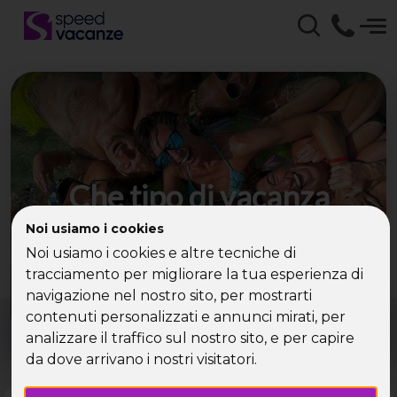
Che tipo di vacanza
cerchi?
Noi usiamo i cookies
Noi usiamo i cookies e altre tecniche di
Scegli la tua destinazione tra le diverse proposte
tracciamento per migliorare la tua esperienza di
di Speed Vacanze®
navigazione nel nostro sito, per mostrarti
Dove?
Quando?
contenuti personalizzati e annunci mirati, per
Tutto l'anno
analizzare il traffico sul nostro sito, e per capire
da dove arrivano i nostri visitatori.