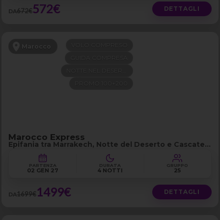
572€
DETTAGLI
672€
DA
VOLO COMPRESO
Marocco
GUIDA COMPRESA
NOTTE NEL DESERTO
PROMO 100+200
Marocco Express
Epifania tra Marrakech, Notte del Deserto e Cascate
di Ouzoud
PARTENZA
DURATA
GRUPPO
02 GEN 27
4 NOTTI
25
1499€
DETTAGLI
1699€
DA