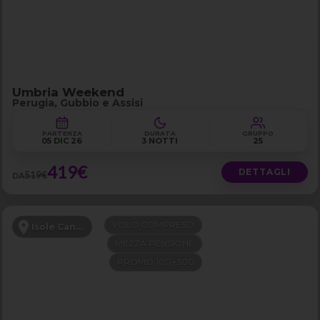
Umbria Weekend
Perugia, Gubbio e Assisi
PARTENZA
DURATA
GRUPPO
05 DIC 26
3 NOTTI
25
419€
DETTAGLI
519€
DA
VOLO COMPRESO
Isole Canarie
MEZZA PENSIONE
PROMO 100+300