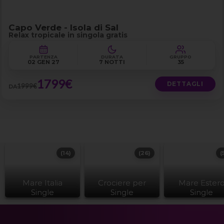
Capo Verde - Isola di Sal
Relax tropicale in singola gratis
PARTENZA
DURATA
GRUPPO
02 GEN 27
7 NOTTI
35
1799€
DETTAGLI
1999€
DA
(14)
(26)
(
Mare Italia
Crociere per
Mare Ester
Single
Single
Single