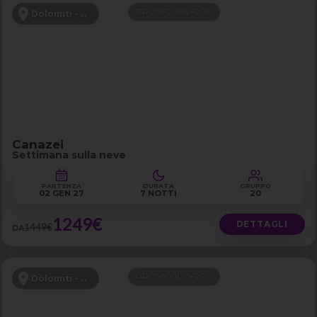
PROMO 100+200
Dolomiti - Canazei
Canazei
Settimana sulla neve
PARTENZA
DURATA
GRUPPO
02 GEN 27
7 NOTTI
20
1249€
DETTAGLI
1449€
DA
PROMO 100+200
Dolomiti - Canazei