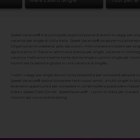
Mare Estero Single
Tour per si
Speed Vacanze® è la principale organizzazione di eventi e viaggi per singl
vacanze per single di tutta Italia. Speed Vacanze® propone iniziative ed ev
Organizziamo weekend, gite, escursioni, mini crociere e crociere per singl
agriturismo in Toscana, settimana bianca per single, vacanze in montag
vacanza mettiamo insieme tante donne single e uomini single per incontrar
incontrare la persona giusta in una vacanza di singles.
I nostri viaggi per single danno tante possibilità per conoscere persone 
Speed Vacanze® potrai conoscere tanti nuovi amici...e tutti single! In più
divertenti opportunità per conoscere in un'atmosfera piacevole e rilassan
Date e Speed Date Dinner. SpeedVacanze® - i primi in Italia per crociere p
incontri dal vivo e online dating.