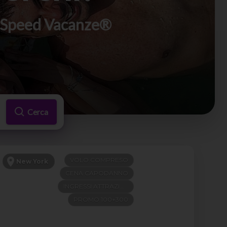
di Speed Vacanze®
Cerca
VOLO COMPRESO
New York
CENA CAPODANNO
INGRESSI ATTRAZIONI
PROMO 100+300