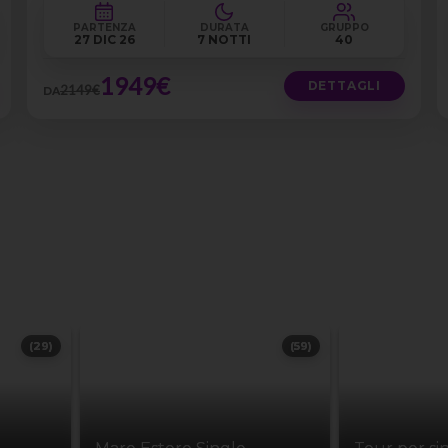
PARTENZA
DURATA
GRUPPO
27 DIC 26
7 NOTTI
40
1949€
DETTAGLI
2149€
DA
(29)
(59)