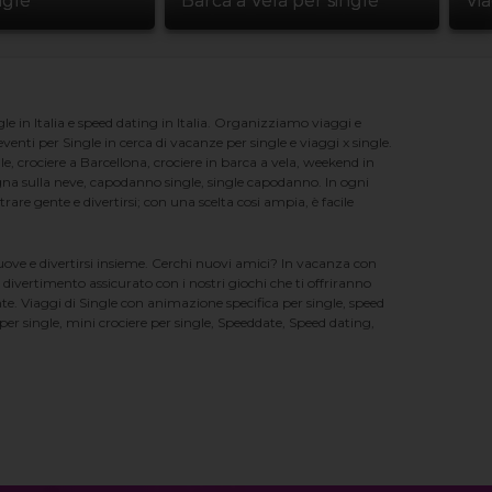
ngle
Barca a Vela per single
Vi
e in Italia e speed dating in Italia. Organizziamo viaggi e
enti per Single in cerca di vacanze per single e viaggi x single.
e, crociere a Barcellona, crociere in barca a vela, weekend in
na sulla neve, capodanno single, single capodanno. In ogni
e gente e divertirsi; con una scelta cosi ampia, è facile
nuove e divertirsi insieme. Cerchi nuovi amici? In vacanza con
 divertimento assicurato con i nostri giochi che ti offriranno
te. Viaggi di Single con animazione specifica per single, speed
er single, mini crociere per single, Speeddate, Speed dating,