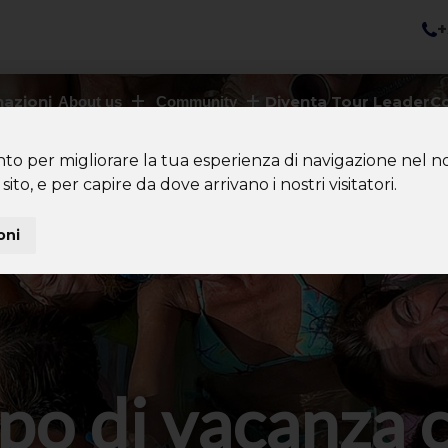
+
nazioni
Diventa Tour Leader
Co
About us
Community
nto per migliorare la tua esperienza di navigazione nel no
sito, e per capire da dove arrivano i nostri visitatori.
oni
po di vacanza 