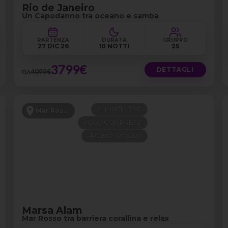
Rio de Janeiro
Un Capodanno tra oceano e samba
PARTENZA
DURATA
GRUPPO
27 DIC 26
10 NOTTI
25
3799€
DETTAGLI
4099€
DA
ALL INCLUSIVE
Mar Rosso
VOLO COMPRESO
PROMO 100+200
Marsa Alam
Mar Rosso tra barriera corallina e relax