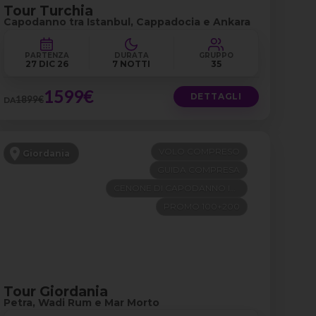
Tour Turchia
Capodanno tra Istanbul, Cappadocia e Ankara
PARTENZA
DURATA
GRUPPO
27 DIC 26
7 NOTTI
35
1599€
DETTAGLI
1899€
DA
VOLO COMPRESO
Giordania
GUIDA COMPRESA
CENONE DI CAPODANNO INCLUSO
PROMO 100+200
Tour Giordania
Petra, Wadi Rum e Mar Morto