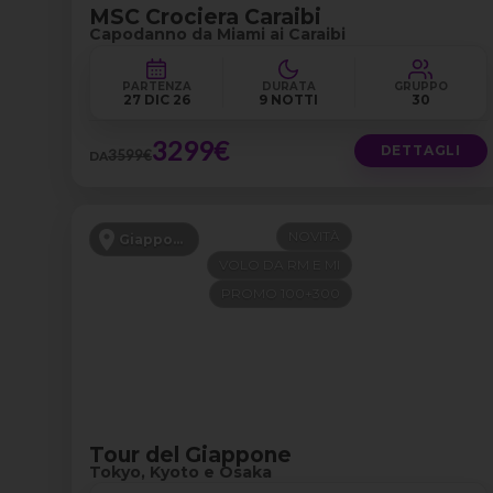
MSC Crociera Caraibi
Capodanno da Miami ai Caraibi
PARTENZA
DURATA
GRUPPO
27 DIC 26
9 NOTTI
30
3299€
DETTAGLI
3599€
DA
NOVITÀ
Giappone
VOLO DA RM E MI
PROMO 100+300
Tour del Giappone
Tokyo, Kyoto e Osaka