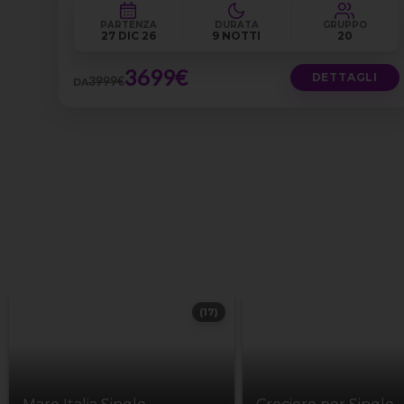
PARTENZA
DURATA
GRUPPO
27 DIC 26
9 NOTTI
20
3699€
DETTAGLI
3999€
DA
(17)