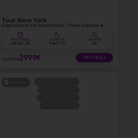
Tour New York
Capodanno tra Manhattan, Times Square e
Central Park
PARTENZA
DURATA
GRUPPO
26 DIC 26
7 NOTTI
25
2999€
DETTAGLI
3299€
DA
PENSIONE COMPLETA
Turchia
VOLO COMPRESO
GUIDA COMPRESA
PROMO 100+300