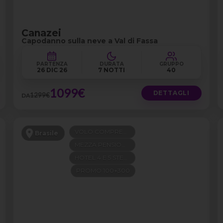
Canazei
Capodanno sulla neve a Val di Fassa
PARTENZA
DURATA
GRUPPO
26 DIC 26
7 NOTTI
40
1099€
DETTAGLI
1299€
DA
VOLO COMPRESO
Brasile
MEZZA PENSIONE
HOTEL 4 E 5 STELLE
PROMO 100+300