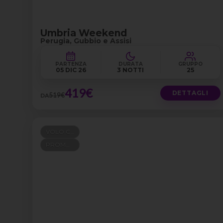
Umbria Weekend
Perugia, Gubbio e Assisi
PARTENZA
DURATA
GRUPPO
05 DIC 26
3 NOTTI
25
419€
DETTAGLI
519€
DA
VOLO COMPRESO
PROMO 100+300