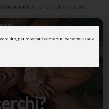
39 0656549985
/
30 LINEE A DISPOSIZIONE
ntatti
stro sito, per mostrarti contenuti personalizzati e
cerchi?