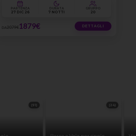
PARTENZA
DURATA
GRUPPO
27 DIC 26
7 NOTTI
20
1879€
DETTAGLI
2079€
DA
(91)
(24)