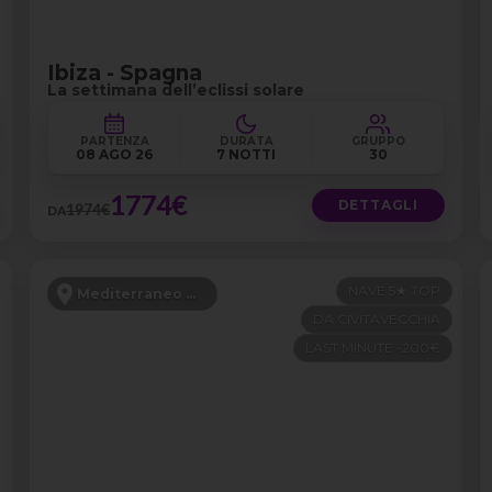
Ibiza - Spagna
La settimana dell’eclissi solare
PARTENZA
DURATA
GRUPPO
08 AGO 26
7 NOTTI
30
1774€
DETTAGLI
1974€
DA
NAVE 5★ TOP
Mediterraneo Occidentale
DA CIVITAVECCHIA
LAST MINUTE -200€