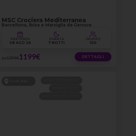
MSC Crociera Mediterranea
Barcellona, Ibiza e Marsiglia da Genova
PARTENZA
DURATA
GRUPPO
08 AGO 26
7 NOTTI
100
1199€
DETTAGLI
1399€
DA
VOLO COMPRESO
Isole Baleari
FERRAGOSTO
LAST MINUTE -100€