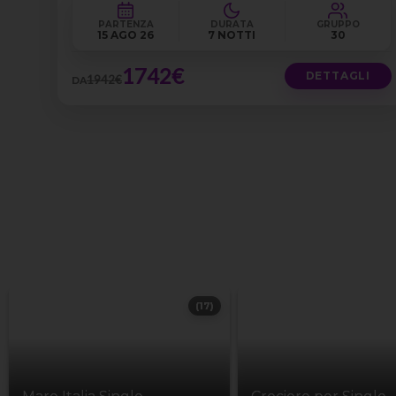
PARTENZA
DURATA
GRUPPO
15 AGO 26
7 NOTTI
30
1742€
DETTAGLI
1942€
DA
(17)