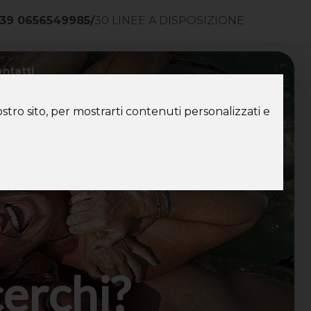
39 0656549985
/
30 LINEE A DISPOSIZIONE
ntatti
stro sito, per mostrarti contenuti personalizzati e
cerchi?