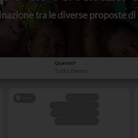
stinazione tra le diverse proposte 
Quando?
Tutto l'anno
FERRAGOSTO
Ibiza
MEZZA PENSIONE IN 4 STELLE
VOLO ITA COMPRESO
LAST MINUTE -200€