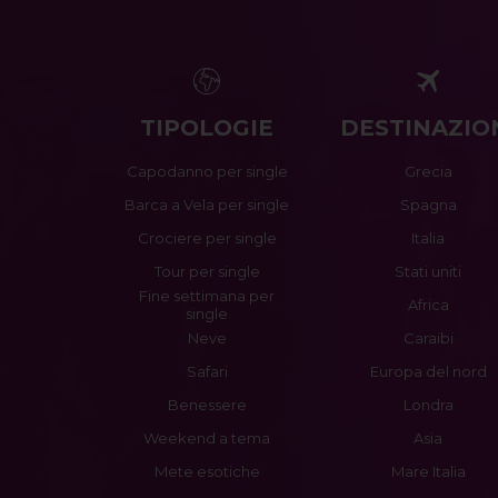
TIPOLOGIE
DESTINAZIO
Capodanno per single
Grecia
Barca a Vela per single
Spagna
Crociere per single
Italia
Tour per single
Stati uniti
Fine settimana per
Africa
single
Neve
Caraibi
Safari
Europa del nord
Benessere
Londra
Weekend a tema
Asia
Mete esotiche
Mare Italia