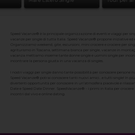
Mare Estero Single
Tour per si
Speed Vacanze® è la principale organizzazione di eventi e viaggi per singl
vacanze per single di tutta Italia. Speed Vacanze® propone iniziative ed ev
Organizziamo weekend, gite, escursioni, mini crociere e crociere per singl
agriturismo in Toscana, settimana bianca per single, vacanze in montag
vacanza mettiamo insieme tante donne single e uomini single per incontrar
incontrare la persona giusta in una vacanza di singles.
I nostri viaggi per single danno tante possibilità per conoscere persone 
Speed Vacanze® potrai conoscere tanti nuovi amici...e tutti single! In più
divertenti opportunità per conoscere in un'atmosfera piacevole e rilassan
Date e Speed Date Dinner. SpeedVacanze® - i primi in Italia per crociere p
incontri dal vivo e online dating.