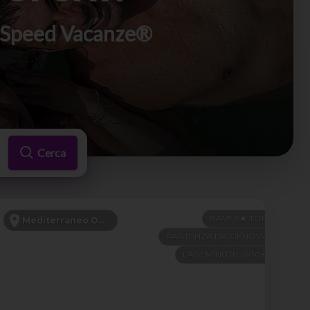
di Speed Vacanze®
Cerca
NAVE 5★ TOP
Mediterraneo Occidentale
PARTENZA DA GENOVA
LAST MINUTE -200€