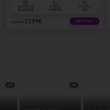
PARTENZA
DURATA
GRUPPO
15 AGO 26
7 NOTTI
100
1199€
DETTAGLI
1399€
DA
(29)
(58)