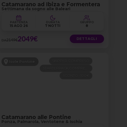
Catamarano ad Ibiza e Formentera
Settimana da sogno alle Baleari
PARTENZA
DURATA
GRUPPO
15 AGO 26
7 NOTTI
8
2049€
DETTAGLI
2149€
DA
SKIPPER COMPRESO
Isole Pontine
STARTERPACK COMPRESO
SCONTO -100€
Catamarano alle Pontine
Ponza, Palmarola, Ventotene & Ischia