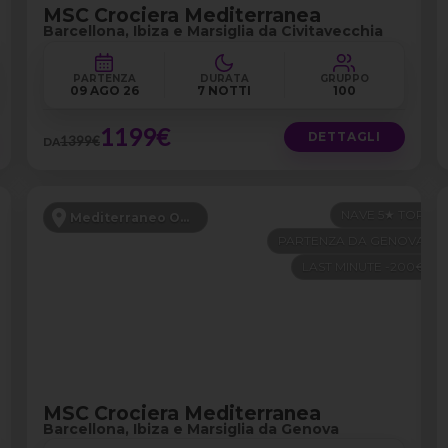
MSC Crociera Mediterranea
Barcellona, Ibiza e Marsiglia da Civitavecchia
PARTENZA
DURATA
GRUPPO
09 AGO 26
7 NOTTI
100
1199€
DETTAGLI
1399€
DA
NAVE 5★ TOP
Mediterraneo Occidentale
PARTENZA DA GENOVA
LAST MINUTE -200€
MSC Crociera Mediterranea
Barcellona, Ibiza e Marsiglia da Genova