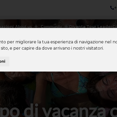
+
nazioni
Diventa Tour Leader
Co
About us
Community
nto per migliorare la tua esperienza di navigazione nel no
sito, e per capire da dove arrivano i nostri visitatori.
oni
po di vacanza 