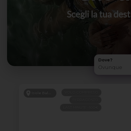
Scegli la tua de
Dove?
VOLO COMPRESO
Isole Baleari
FERRAGOSTO
LAST MINUTE -100€