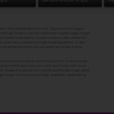
ngle
Barca a Vela per single
Vi
e in Italia e speed dating in Italia. Organizziamo viaggi e
enti per Single in cerca di vacanze per single e viaggi x single.
e, crociere a Barcellona, crociere in barca a vela, weekend in
na sulla neve, capodanno single, single capodanno. In ogni
e gente e divertirsi; con una scelta cosi ampia, è facile
nuove e divertirsi insieme. Cerchi nuovi amici? In vacanza con
 divertimento assicurato con i nostri giochi che ti offriranno
te. Viaggi di Single con animazione specifica per single, speed
er single, mini crociere per single, Speeddate, Speed dating,