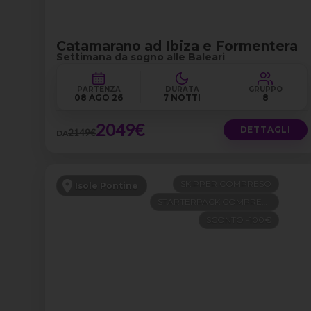
Catamarano ad Ibiza e Formentera
Settimana da sogno alle Baleari
PARTENZA
DURATA
GRUPPO
08 AGO 26
7 NOTTI
8
2049€
DETTAGLI
2149€
DA
SKIPPER COMPRESO
Isole Pontine
STARTERPACK COMPRESO
SCONTO -100€