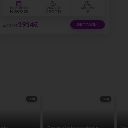
PARTENZA
DURATA
GRUPPO
16 AGO 26
7 NOTTI
8
1914€
DETTAGLI
2014€
DA
(89)
(24)