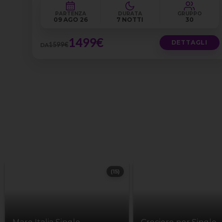
PARTENZA
DURATA
GRUPPO
09 AGO 26
7 NOTTI
30
1499€
DETTAGLI
1599€
DA
(15)