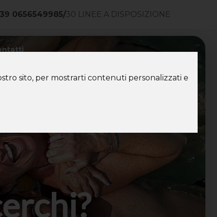
39 0656549985
/
30 LINEE A DISPOSIZIONE
ntatti
stro sito, per mostrarti contenuti personalizzati e
cerchi?