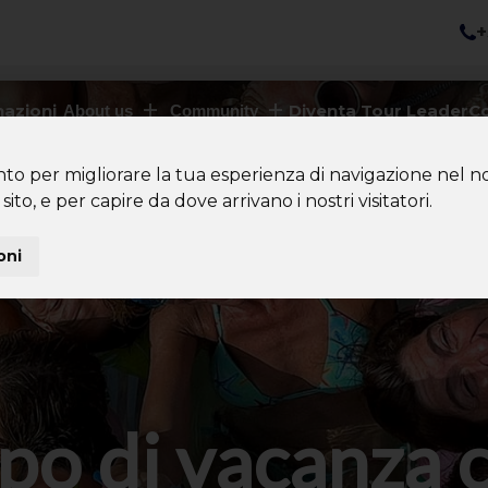
+
nazioni
Diventa Tour Leader
Co
About us
Community
nto per migliorare la tua esperienza di navigazione nel no
sito, e per capire da dove arrivano i nostri visitatori.
oni
po di vacanza 