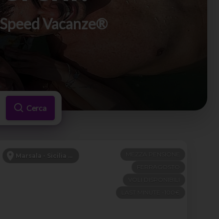
di Speed Vacanze®
Cerca
MEZZA PENSIONE
Marsala - Sicilia Occidentale
FERRAGOSTO
VOLI DISPONIBILI
LAST MINUTE -100€