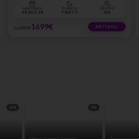
PARTENZA
DURATA
GRUPPO
09 AGO 26
7 NOTTI
100
1699€
DETTAGLI
1899€
DA
(28)
(55)