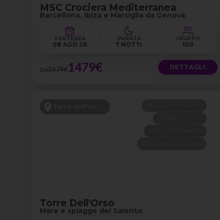
MSC Crociera Mediterranea
Barcellona, Ibiza e Marsiglia da Genova
PARTENZA
DURATA
GRUPPO
08 AGO 26
7 NOTTI
100
1479€
DETTAGLI
1679€
DA
MEZZA PENSIONE
Torre dell'Orso - Puglia
FERRAGOSTO
VOLI DISPONIBILI
LAST MINUTE -100€
Torre Dell'Orso
Mare e spiagge del Salento