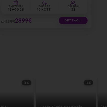
PARTENZA
DURATA
GRUPPO
12 AGO 26
10 NOTTI
25
2899€
DETTAGLI
3199€
DA
(88)
(22)