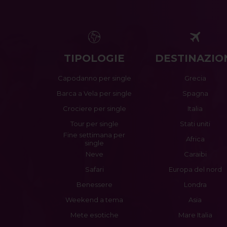
TIPOLOGIE
DESTINAZIO
Capodanno per single
Grecia
Barca a Vela per single
Spagna
Crociere per single
Italia
Tour per single
Stati uniti
Fine settimana per
Africa
single
Neve
Caraibi
Safari
Europa del nord
Benessere
Londra
Weekend a tema
Asia
Mete esotiche
Mare Italia