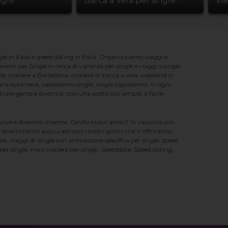
ngle
Barca a Vela per single
Vi
e in Italia e speed dating in Italia. Organizziamo viaggi e
enti per Single in cerca di vacanze per single e viaggi x single.
e, crociere a Barcellona, crociere in barca a vela, weekend in
na sulla neve, capodanno single, single capodanno. In ogni
e gente e divertirsi; con una scelta cosi ampia, è facile
nuove e divertirsi insieme. Cerchi nuovi amici? In vacanza con
 divertimento assicurato con i nostri giochi che ti offriranno
te. Viaggi di Single con animazione specifica per single, speed
er single, mini crociere per single, Speeddate, Speed dating,