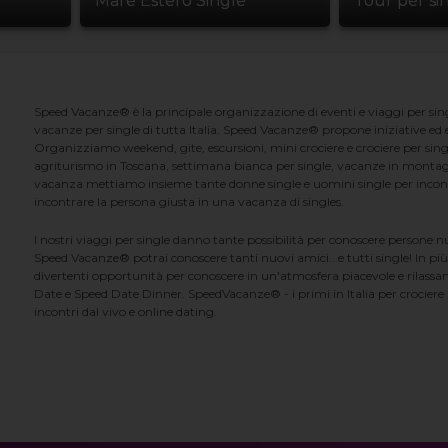
Mare Estero Single
Tour per si
Speed Vacanze® è la principale organizzazione di eventi e viaggi per singl
vacanze per single di tutta Italia. Speed Vacanze® propone iniziative ed ev
Organizziamo weekend, gite, escursioni, mini crociere e crociere per singl
agriturismo in Toscana, settimana bianca per single, vacanze in montag
vacanza mettiamo insieme tante donne single e uomini single per incontrar
incontrare la persona giusta in una vacanza di singles.
I nostri viaggi per single danno tante possibilità per conoscere persone 
Speed Vacanze® potrai conoscere tanti nuovi amici...e tutti single! In più
divertenti opportunità per conoscere in un'atmosfera piacevole e rilassan
Date e Speed Date Dinner. SpeedVacanze® - i primi in Italia per crociere p
incontri dal vivo e online dating.