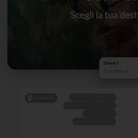
Scegli la tua de
Dove?
SKIPPER COMPRESO
Sardegna
STARTERPACK COMPRESO
FERRAGOSTO
LAST MINUTE -100€