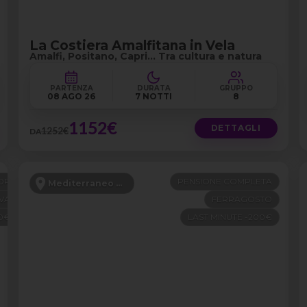
La Costiera Amalfitana in Vela
Amalfi, Positano, Capri… Tra cultura e natura
PARTENZA
DURATA
GRUPPO
08 AGO 26
7 NOTTI
8
1152€
DETTAGLI
1252€
DA
OP
PENSIONE COMPLETA
Mediterraneo Orientale
VA
FERRAGOSTO
00€
LAST MINUTE -200€