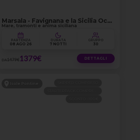
Marsala - Favignana e la Sicilia Occidentale
Mare, tramonti e anima siciliana
PARTENZA
DURATA
GRUPPO
08 AGO 26
7 NOTTI
30
1379€
DETTAGLI
1479€
DA
SKIPPER COMPRESO
Isole Pontine
STARTERPACK COMPRESO
SCONTO -100€