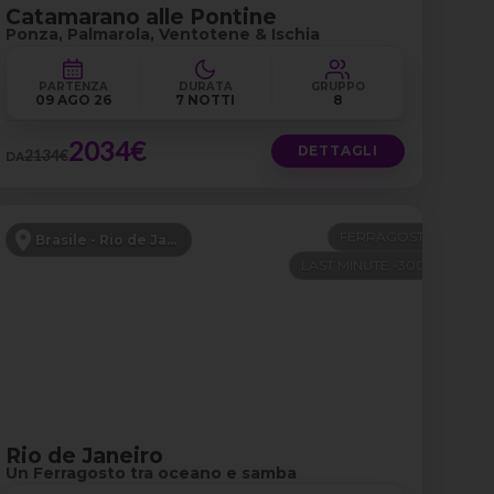
Catamarano alle Pontine
Ponza, Palmarola, Ventotene & Ischia
PARTENZA
DURATA
GRUPPO
09 AGO 26
7 NOTTI
8
2034€
DETTAGLI
2134€
DA
FERRAGOSTO
Brasile - Rio de Janeiro e Buzios
LAST MINUTE -300€
Rio de Janeiro
Un Ferragosto tra oceano e samba