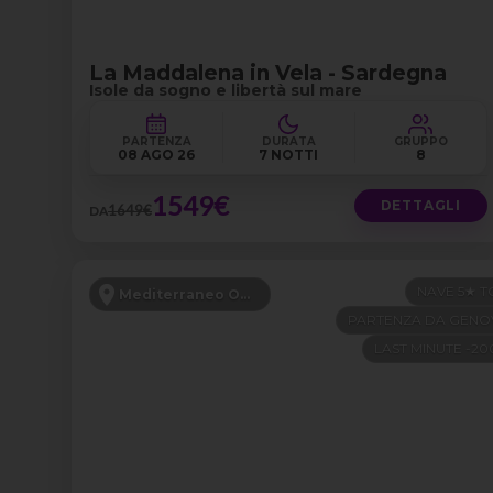
La Maddalena in Vela - Sardegna
Isole da sogno e libertà sul mare
PARTENZA
DURATA
GRUPPO
08 AGO 26
7 NOTTI
8
1549€
DETTAGLI
1649€
DA
NAVE 5★ T
Mediterraneo Occidentale
PARTENZA DA GENO
LAST MINUTE -2