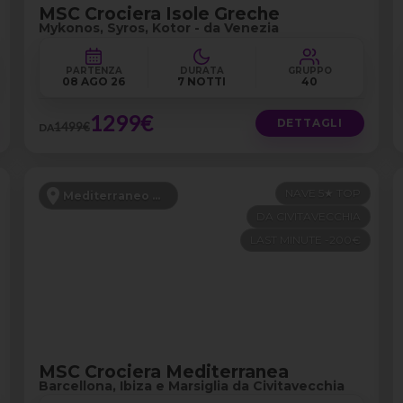
MSC Crociera Isole Greche
Mykonos, Syros, Kotor - da Venezia
PARTENZA
DURATA
GRUPPO
08 AGO 26
7 NOTTI
40
1299€
DETTAGLI
1499€
DA
NAVE 5★ TOP
Mediterraneo Occidentale
DA CIVITAVECCHIA
LAST MINUTE -200€
MSC Crociera Mediterranea
Barcellona, Ibiza e Marsiglia da Civitavecchia