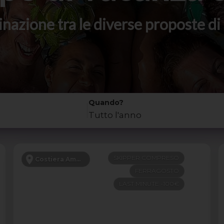
stinazione tra le diverse proposte 
Quando?
Tutto l'anno
SKIPPER COMPRESO
Costiera Amalfitana
FERRAGOSTO
LAST MINUTE -100€