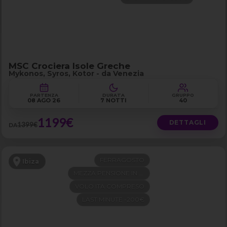
MSC Crociera Isole Greche
Mykonos, Syros, Kotor - da Venezia
PARTENZA
DURATA
GRUPPO
08 AGO 26
7 NOTTI
40
1199€
DETTAGLI
1399€
DA
FERRAGOSTO
Ibiza
MEZZA PENSIONE IN 4 STELLE
VOLO ITA COMPRESO
LAST MINUTE -200€