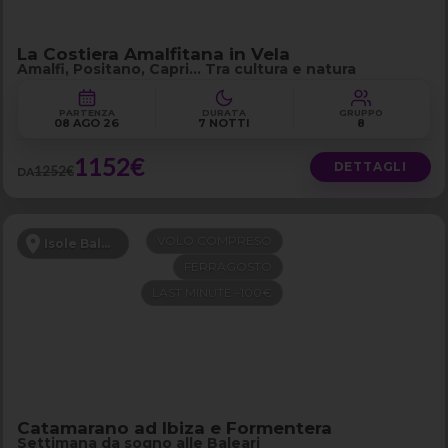
La Costiera Amalfitana in Vela
Amalfi, Positano, Capri… Tra cultura e natura
PARTENZA
DURATA
GRUPPO
08 AGO 26
7 NOTTI
8
1152€
DETTAGLI
1252€
DA
VOLO COMPRESO
Isole Baleari
FERRAGOSTO
LAST MINUTE -100€
Catamarano ad Ibiza e Formentera
Settimana da sogno alle Baleari