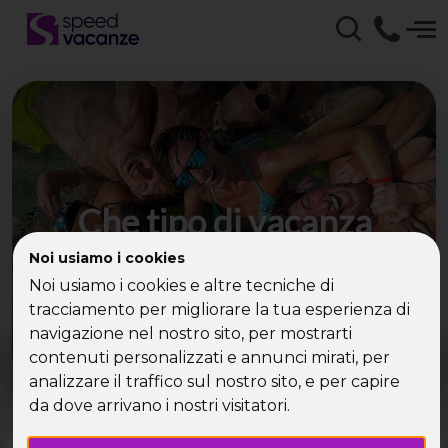
Che tipo di vacanza
cerchi?
Noi usiamo i cookies
Noi usiamo i cookies e altre tecniche di
Scegli la tua destinazione tra le diverse proposte
tracciamento per migliorare la tua esperienza di
di Speed Vacanze®
navigazione nel nostro sito, per mostrarti
Dove?
Quando?
contenuti personalizzati e annunci mirati, per
Tutto l'anno
analizzare il traffico sul nostro sito, e per capire
da dove arrivano i nostri visitatori.