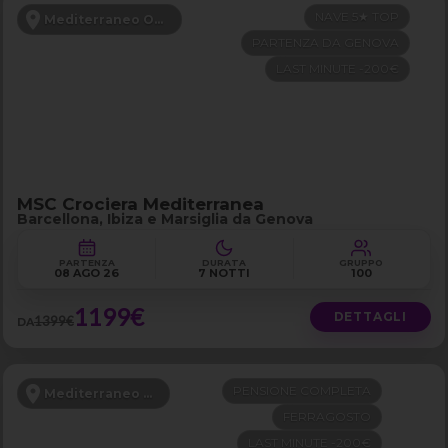
NAVE 5★ TOP
Mediterraneo Occidentale
PARTENZA DA GENOVA
LAST MINUTE -200€
MSC Crociera Mediterranea
Barcellona, Ibiza e Marsiglia da Genova
PARTENZA
DURATA
GRUPPO
08 AGO 26
7 NOTTI
100
1199€
DETTAGLI
1399€
DA
PENSIONE COMPLETA
Mediterraneo Orientale
FERRAGOSTO
LAST MINUTE -200€