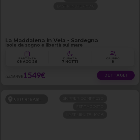
LAST MINUTE -100€
La Maddalena in Vela - Sardegna
Isole da sogno e libertà sul mare
PARTENZA
DURATA
GRUPPO
08 AGO 26
7 NOTTI
8
1549€
DETTAGLI
1649€
DA
SKIPPER COMPRESO
Costiera Amalfitana
FERRAGOSTO
LAST MINUTE -100€