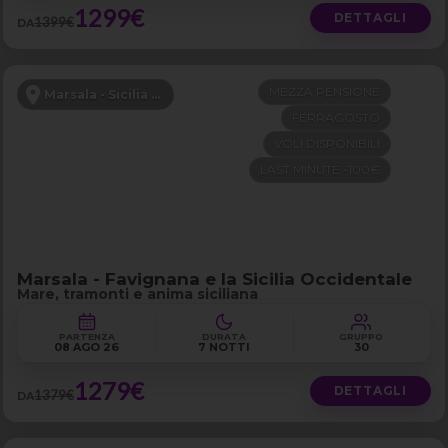
1299€
DETTAGLI
1399€
DA
MEZZA PENSIONE
Marsala - Sicilia Occidentale
FERRAGOSTO
VOLI DISPONIBILI
LAST MINUTE -100€
Marsala - Favignana e la Sicilia Occidentale
Mare, tramonti e anima siciliana
PARTENZA
DURATA
GRUPPO
08 AGO 26
7 NOTTI
30
1279€
DETTAGLI
1379€
DA