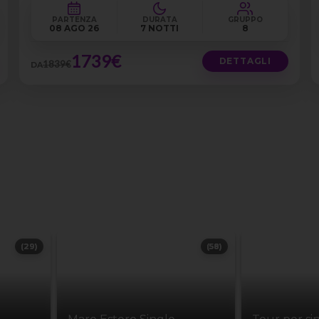
PARTENZA
DURATA
GRUPPO
08 AGO 26
7 NOTTI
8
1739€
DETTAGLI
1839€
DA
(29)
(58)