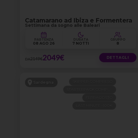
Catamarano ad Ibiza e Formentera
Settimana da sogno alle Baleari
PARTENZA
DURATA
GRUPPO
08 AGO 26
7 NOTTI
8
2049€
DETTAGLI
2149€
DA
SKIPPER COMPRESO
Sardegna
STARTERPACK COMPRESO
FERRAGOSTO
LAST MINUTE -100€