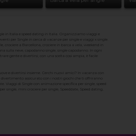
ngle
Barca a Vela per single
Vi
e in Italia e speed dating in Italia. Organizziamo viaggi e
enti per Single in cerca di vacanze per single e viaggi x single.
e, crociere a Barcellona, crociere in barca a vela, weekend in
na sulla neve, capodanno single, single capodanno. In ogni
e gente e divertirsi; con una scelta cosi ampia, è facile
nuove e divertirsi insieme. Cerchi nuovi amici? In vacanza con
 divertimento assicurato con i nostri giochi che ti offriranno
te. Viaggi di Single con animazione specifica per single, speed
er single, mini crociere per single, Speeddate, Speed dating,