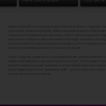
Mare Estero Single
Tour per si
Speed Vacanze® è la principale organizzazione di eventi e viaggi per singl
vacanze per single di tutta Italia. Speed Vacanze® propone iniziative ed ev
Organizziamo weekend, gite, escursioni, mini crociere e crociere per singl
agriturismo in Toscana, settimana bianca per single, vacanze in montag
vacanza mettiamo insieme tante donne single e uomini single per incontrar
incontrare la persona giusta in una vacanza di singles.
I nostri viaggi per single danno tante possibilità per conoscere persone 
Speed Vacanze® potrai conoscere tanti nuovi amici...e tutti single! In più
divertenti opportunità per conoscere in un'atmosfera piacevole e rilassan
Date e Speed Date Dinner. SpeedVacanze® - i primi in Italia per crociere p
incontri dal vivo e online dating.