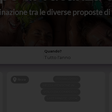
stinazione tra le diverse proposte 
Quando?
Tutto l'anno
FERRAGOSTO
Ibiza
MEZZA PENSIONE IN 4 STELLE
VOLO ITA COMPRESO
LAST MINUTE -200€