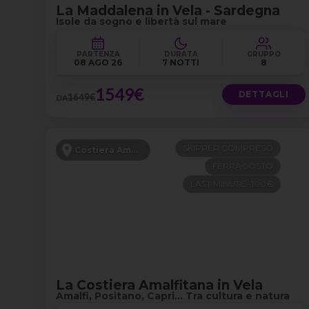
La Maddalena in Vela - Sardegna
Isole da sogno e libertà sul mare
PARTENZA
DURATA
GRUPPO
08 AGO 26
7 NOTTI
8
1549€
DETTAGLI
1649€
DA
SKIPPER COMPRESO
Costiera Amalfitana
FERRAGOSTO
LAST MINUTE -100€
La Costiera Amalfitana in Vela
Amalfi, Positano, Capri… Tra cultura e natura