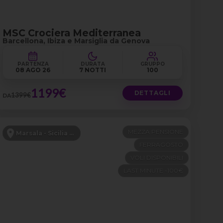
MSC Crociera Mediterranea
Barcellona, Ibiza e Marsiglia da Genova
PARTENZA
DURATA
GRUPPO
08 AGO 26
7 NOTTI
100
1199€
DETTAGLI
1399€
DA
MEZZA PENSIONE
Marsala - Sicilia Occidentale
FERRAGOSTO
VOLI DISPONIBILI
LAST MINUTE -100€