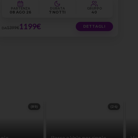
PARTENZA
DURATA
GRUPPO
08 AGO 26
7 NOTTI
40
1199€
DETTAGLI
1399€
DA
(89)
(24)