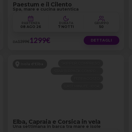
Paestum e il Cilento
Spa, mare e cucina autentica
PARTENZA
DURATA
GRUPPO
08 AGO 26
7 NOTTI
50
1299€
DETTAGLI
1399€
DA
SKIPPER COMPRESO
Isola d'Elba
STARTERPACK COMPRESO
FERRAGOSTO
LAST MINUTE -100€
Elba, Capraia e Corsica in vela
Una settimana in barca tra mare e isole