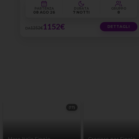
PARTENZA
DURATA
GRUPPO
08 AGO 26
7 NOTTI
8
1152€
DETTAGLI
1252€
DA
(17)