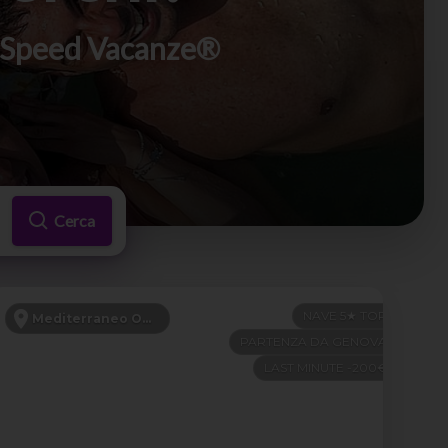
di Speed Vacanze®
Cerca
NAVE 5★ TOP
Mediterraneo Occidentale
PARTENZA DA GENOVA
LAST MINUTE -200€