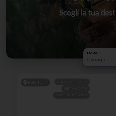
Scegli la tua de
Dove?
VOLO COMPRESO
Isole Baleari
FERRAGOSTO
LAST MINUTE -100€