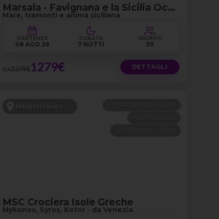
Marsala - Favignana e la Sicilia Occidentale
Mare, tramonti e anima siciliana
PARTENZA
DURATA
GRUPPO
08 AGO 26
7 NOTTI
30
1279€
DETTAGLI
1379€
DA
PENSIONE COMPLETA
Mediterraneo Orientale
FERRAGOSTO
LAST MINUTE -200€
MSC Crociera Isole Greche
Mykonos, Syros, Kotor - da Venezia