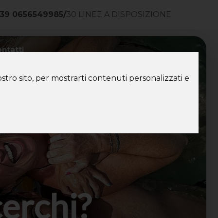
39 0656549985
/
30 LINEE A DISPOSIZIONE
ntatti
stro sito, per mostrarti contenuti personalizzati e
cerchi?