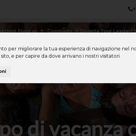
+
nazioni
Diventa Tour Leader
Co
About us
Community
nto per migliorare la tua esperienza di navigazione nel no
sito, e per capire da dove arrivano i nostri visitatori.
oni
po di vacanza 