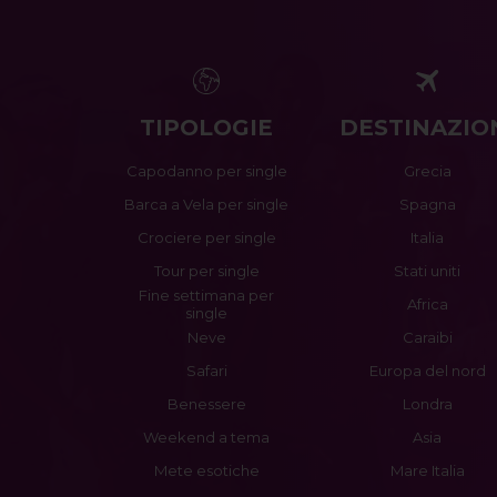
TIPOLOGIE
DESTINAZIO
Capodanno per single
Grecia
Barca a Vela per single
Spagna
Crociere per single
Italia
Tour per single
Stati uniti
Fine settimana per
Africa
single
Neve
Caraibi
Safari
Europa del nord
Benessere
Londra
Weekend a tema
Asia
Mete esotiche
Mare Italia