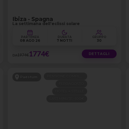
Ibiza - Spagna
La settimana dell’eclissi solare
PARTENZA
DURATA
GRUPPO
08 AGO 26
7 NOTTI
30
1774€
DETTAGLI
1974€
DA
PENSIONE COMPLETA
Paestum
FERRAGOSTO
HOTEL 4 STELLE
LAST MINUTE -100€