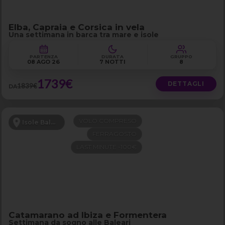
Elba, Capraia e Corsica in vela
Una settimana in barca tra mare e isole
PARTENZA
DURATA
GRUPPO
08 AGO 26
7 NOTTI
8
1739€
DETTAGLI
1839€
DA
VOLO COMPRESO
Isole Baleari
FERRAGOSTO
LAST MINUTE -100€
Catamarano ad Ibiza e Formentera
Settimana da sogno alle Baleari