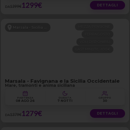
1299€
DETTAGLI
1399€
DA
MEZZA PENSIONE
Marsala - Sicilia Occidentale
FERRAGOSTO
VOLI DISPONIBILI
LAST MINUTE -100€
Marsala - Favignana e la Sicilia Occidentale
Mare, tramonti e anima siciliana
PARTENZA
DURATA
GRUPPO
08 AGO 26
7 NOTTI
30
1279€
DETTAGLI
1379€
DA