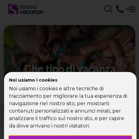
Che tipo di vacanza
cerchi?
Noi usiamo i cookies
Noi usiamo i cookies e altre tecniche di
Scegli la tua destinazione tra le diverse proposte
tracciamento per migliorare la tua esperienza di
di Speed Vacanze®
navigazione nel nostro sito, per mostrarti
Dove?
Quando?
contenuti personalizzati e annunci mirati, per
Tutto l'anno
analizzare il traffico sul nostro sito, e per capire
da dove arrivano i nostri visitatori.