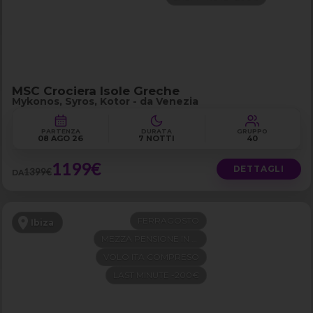
MSC Crociera Isole Greche
Mykonos, Syros, Kotor - da Venezia
PARTENZA
DURATA
GRUPPO
08 AGO 26
7 NOTTI
40
1199€
DETTAGLI
1399€
DA
FERRAGOSTO
Ibiza
MEZZA PENSIONE IN 4 STELLE
VOLO ITA COMPRESO
LAST MINUTE -200€