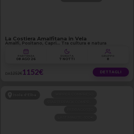
La Costiera Amalfitana in Vela
Amalfi, Positano, Capri… Tra cultura e natura
PARTENZA
DURATA
GRUPPO
08 AGO 26
7 NOTTI
8
1152€
DETTAGLI
1252€
DA
SKIPPER COMPRESO
Isola d'Elba
STARTERPACK COMPRESO
FERRAGOSTO
LAST MINUTE -100€