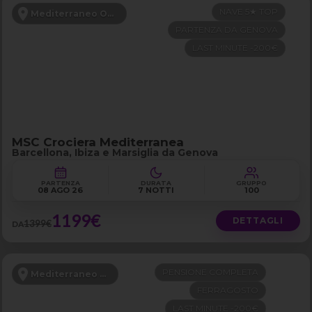
NAVE 5★ TOP
Mediterraneo Occidentale
PARTENZA DA GENOVA
LAST MINUTE -200€
MSC Crociera Mediterranea
Barcellona, Ibiza e Marsiglia da Genova
PARTENZA
DURATA
GRUPPO
08 AGO 26
7 NOTTI
100
1199€
DETTAGLI
1399€
DA
PENSIONE COMPLETA
Mediterraneo Orientale
FERRAGOSTO
LAST MINUTE -200€