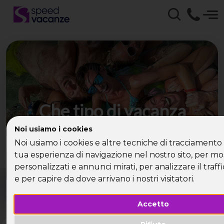
Che tipo di vacanza
cerchi?
Noi usiamo i cookies
Noi usiamo i cookies e altre tecniche di tracciamento 
Scegli la tua destinazione tra le diverse proposte
tua esperienza di navigazione nel nostro sito, per mo
di Speed Vacanze®
personalizzati e annunci mirati, per analizzare il traffi
Dove?
Quando?
e per capire da dove arrivano i nostri visitatori.
Tutto l'anno
Accetto