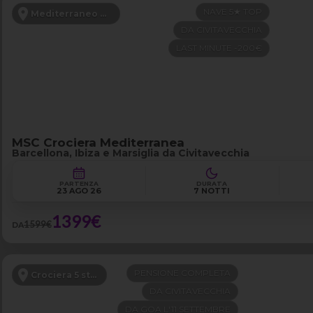
NAVE 5★ TOP
Mediterraneo Occidentale
DA CIVITAVECCHIA
LAST MINUTE -200€
MSC Crociera Mediterranea
Barcellona, Ibiza e Marsiglia da Civitavecchia
PARTENZA
DURATA
23 AGO 26
7 NOTTI
1399€
1599€
DA
PENSIONE COMPLETA
Crociera 5 stelle
DA CIVITAVECCHIA
DA GOA L'11 SETTEMBRE