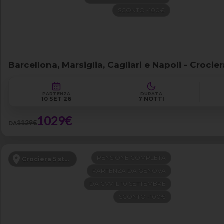
SCONTO -100€
Barcellona, Marsiglia, Cagliari e Napoli - Croci
PARTENZA
DURATA
10 SET 26
7 NOTTI
1029€
1129€
DA
PENSIONE COMPLETA
Crociera 5 stelle
PARTENZA DA GENOVA
DA CVV IL 10 SETTEMBRE
SCONTO -100€