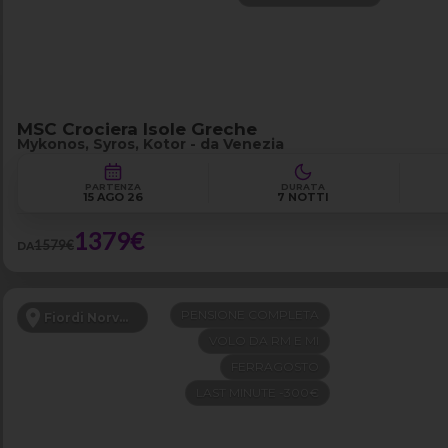
MSC Crociera Isole Greche
Mykonos, Syros, Kotor - da Venezia
PARTENZA
DURATA
15 AGO 26
7 NOTTI
1379€
1579€
DA
PENSIONE COMPLETA
Fiordi Norvegesi
VOLO DA RM E MI
FERRAGOSTO
LAST MINUTE -300€