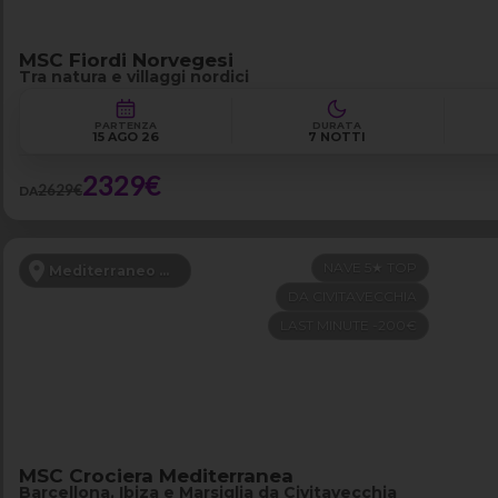
MSC Fiordi Norvegesi
Tra natura e villaggi nordici
PARTENZA
DURATA
15 AGO 26
7 NOTTI
2329€
2629€
DA
NAVE 5★ TOP
Mediterraneo Occidentale
DA CIVITAVECCHIA
LAST MINUTE -200€
MSC Crociera Mediterranea
Barcellona, Ibiza e Marsiglia da Civitavecchia