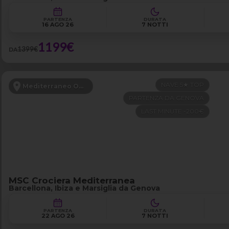
PARTENZA
DURATA
16 AGO 26
7 NOTTI
1199€
1399€
DA
NAVE 5★ TOP
Mediterraneo Occidentale
PARTENZA DA GENOVA
LAST MINUTE -200€
MSC Crociera Mediterranea
Barcellona, Ibiza e Marsiglia da Genova
PARTENZA
DURATA
22 AGO 26
7 NOTTI