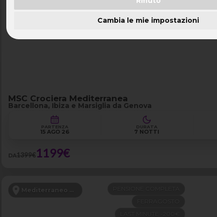
Rifiuto
NAVE 5★ TOP
Mediterraneo Occidentale
Cambia le mie impostazioni
PARTENZA DA GENOVA
LAST MINUTE -200€
MSC Crociera Mediterranea
Barcellona, Ibiza e Marsiglia da Genova
PARTENZA
DURATA
15 AGO 26
7 NOTTI
1199€
1399€
DA
PENSIONE COMPLETA
Mediterraneo Orientale
FERRAGOSTO
LAST MINUTE -200€