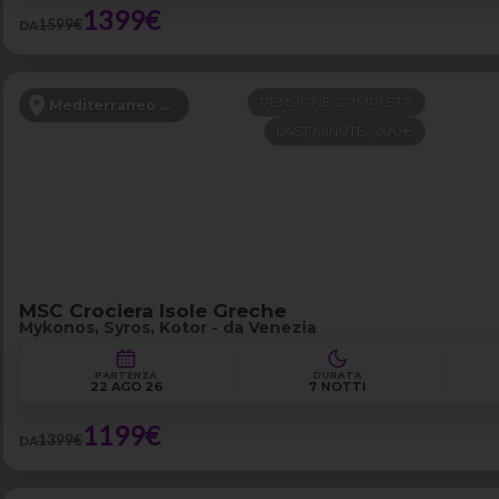
1399€
1599€
DA
PENSIONE COMPLETA
Mediterraneo Orientale
LAST MINUTE -200€
MSC Crociera Isole Greche
Mykonos, Syros, Kotor - da Venezia
PARTENZA
DURATA
22 AGO 26
7 NOTTI
1199€
1399€
DA