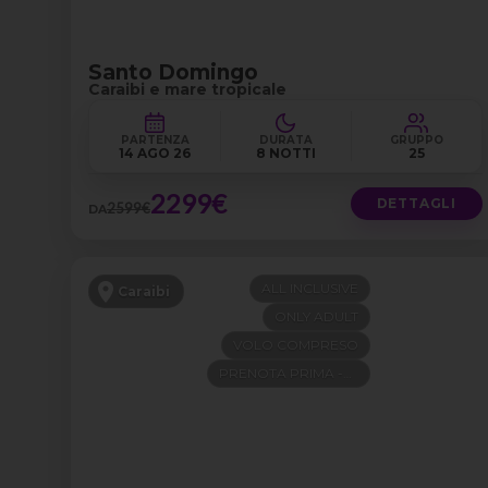
Santo Domingo
Caraibi e mare tropicale
PARTENZA
DURATA
GRUPPO
14 AGO 26
8 NOTTI
25
2299€
DETTAGLI
2599€
DA
ALL INCLUSIVE
Caraibi
ONLY ADULT
VOLO COMPRESO
PRENOTA PRIMA -300€