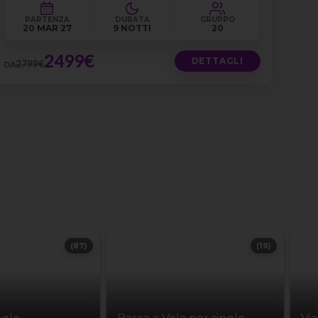
PARTENZA
DURATA
GRUPPO
20 MAR 27
9 NOTTI
20
2499€
DETTAGLI
2799€
DA
(87)
(19)