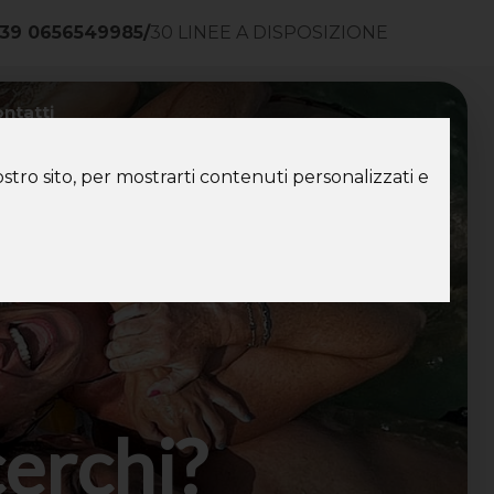
39 0656549985
/
30 LINEE A DISPOSIZIONE
ntatti
stro sito, per mostrarti contenuti personalizzati e
cerchi?