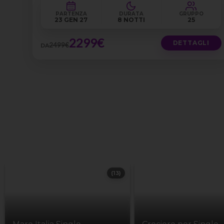
PARTENZA
DURATA
GRUPPO
23 GEN 27
8 NOTTI
25
2299€
DETTAGLI
2499€
DA
(13)