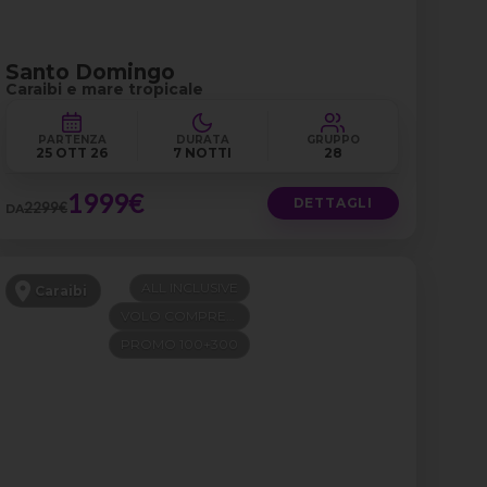
Santo Domingo
Caraibi e mare tropicale
PARTENZA
DURATA
GRUPPO
25 OTT 26
7 NOTTI
28
1999€
DETTAGLI
2299€
DA
ALL INCLUSIVE
Caraibi
VOLO COMPRESO
PROMO 100+300