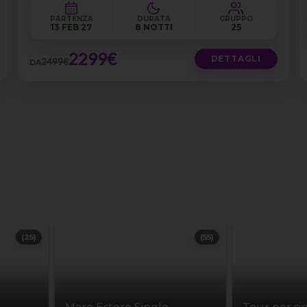
PARTENZA
DURATA
GRUPPO
13 FEB 27
8 NOTTI
25
2299€
DETTAGLI
2499€
DA
(25)
(55)