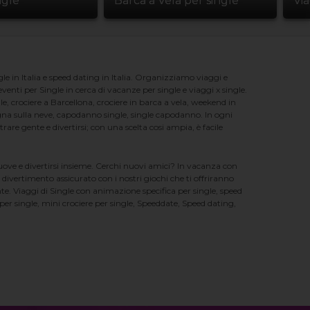
ngle
Barca a Vela per single
Vi
e in Italia e speed dating in Italia. Organizziamo viaggi e
enti per Single in cerca di vacanze per single e viaggi x single.
e, crociere a Barcellona, crociere in barca a vela, weekend in
na sulla neve, capodanno single, single capodanno. In ogni
e gente e divertirsi; con una scelta cosi ampia, è facile
nuove e divertirsi insieme. Cerchi nuovi amici? In vacanza con
 divertimento assicurato con i nostri giochi che ti offriranno
te. Viaggi di Single con animazione specifica per single, speed
er single, mini crociere per single, Speeddate, Speed dating,