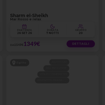
Sharm el-Sheikh
Mar Rosso e relax
PARTENZA
DURATA
GRUPPO
26 SET 26
7 NOTTI
20
1349€
DETTAGLI
1549€
DA
ALPITOUR
Egitto
ALL INCLUSIVE
VOLO COMPRESO
PRENOTA PRIMA -300€