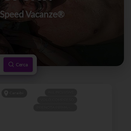
di Speed Vacanze®
Cerca
ALL INCLUSIVE
Caraibi
VOLO COMPRESO
PRENOTA PRIMA -300€