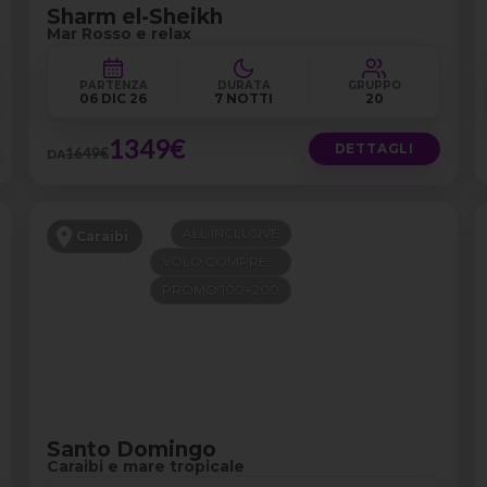
Sharm el-Sheikh
Mar Rosso e relax
PARTENZA
DURATA
GRUPPO
06 DIC 26
7 NOTTI
20
1349€
DETTAGLI
1649€
DA
ALL INCLUSIVE
Caraibi
VOLO COMPRESO
PROMO 100+200
Santo Domingo
Caraibi e mare tropicale