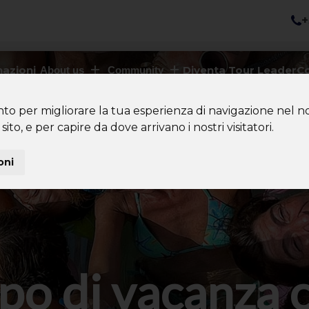
+
nazioni
Diventa Tour Leader
Co
About us
Community
nto per migliorare la tua esperienza di navigazione nel no
sito, e per capire da dove arrivano i nostri visitatori.
oni
po di vacanza 