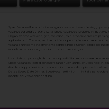
Mare Estero Single
Tour per si
Speed Vacanze® è la principale organizzazione di eventi e viaggi per singl
vacanze per single di tutta Italia. Speed Vacanze® propone iniziative ed ev
Organizziamo weekend, gite, escursioni, mini crociere e crociere per singl
agriturismo in Toscana, settimana bianca per single, vacanze in montag
vacanza mettiamo insieme tante donne single e uomini single per incontrar
incontrare la persona giusta in una vacanza di singles.
I nostri viaggi per single danno tante possibilità per conoscere persone 
Speed Vacanze® potrai conoscere tanti nuovi amici...e tutti single! In più
divertenti opportunità per conoscere in un'atmosfera piacevole e rilassan
Date e Speed Date Dinner. SpeedVacanze® - i primi in Italia per crociere p
incontri dal vivo e online dating.