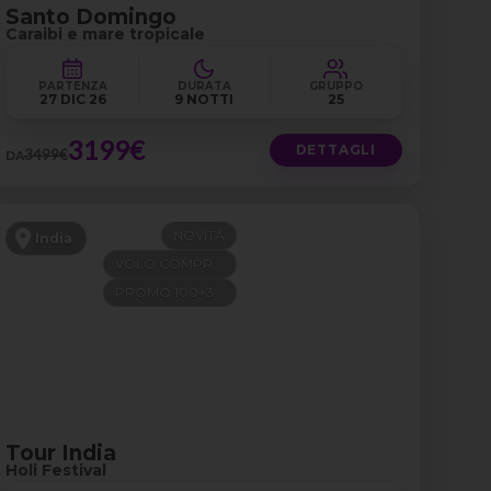
Santo Domingo
Caraibi e mare tropicale
PARTENZA
DURATA
GRUPPO
27 DIC 26
9 NOTTI
25
3199€
DETTAGLI
3499€
DA
NOVITÀ
India
VOLO COMPRESO
PROMO 100+300
Tour India
Holi Festival