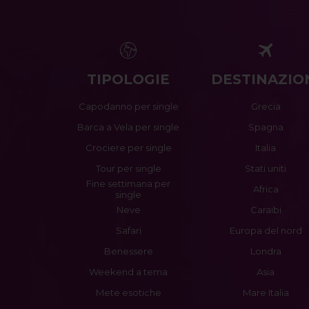
TIPOLOGIE
DESTINAZIO
Capodanno per single
Grecia
Barca a Vela per single
Spagna
Crociere per single
Italia
Tour per single
Stati uniti
Fine settimana per
Africa
single
Neve
Caraibi
Safari
Europa del nord
Benessere
Londra
Weekend a tema
Asia
Mete esotiche
Mare Italia