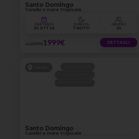
Santo Domingo
Caraibi e mare tropicale
PARTENZA
DURATA
GRUPPO
30 OTT 26
7 NOTTI
25
1999€
DETTAGLI
2299€
DA
ALL INCLUSIVE
Caraibi
VOLO COMPRESO
PROMO 100+200
Santo Domingo
Caraibi e mare tropicale