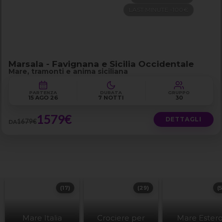
LAST MINUTE -100€
Marsala - Favignana e Sicilia Occidentale
Mare, tramonti e anima siciliana
PARTENZA
DURATA
GRUPPO
15 AGO 26
7 NOTTI
30
1579€
DETTAGLI
1679€
DA
(17)
(29)
(
Mare Italia
Crociere per
Mare Ester