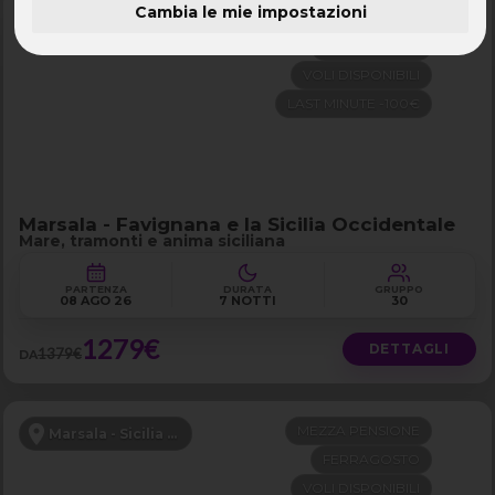
Cambia le mie impostazioni
MEZZA PENSIONE
Marsala - Sicilia Occidentale
FERRAGOSTO
VOLI DISPONIBILI
LAST MINUTE -100€
Marsala - Favignana e la Sicilia Occidentale
Mare, tramonti e anima siciliana
PARTENZA
DURATA
GRUPPO
08 AGO 26
7 NOTTI
30
1279€
DETTAGLI
1379€
DA
MEZZA PENSIONE
Marsala - Sicilia Occidentale
FERRAGOSTO
VOLI DISPONIBILI