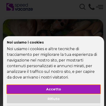
Noi usiamo i cookies
Noi usiamo i cookies e altre tecniche di
Che tipo di vacanza
tracciamento per migliorare la tua esperienza di
cerchi?
navigazione nel nostro sito, per mostrarti
contenuti personalizzati e annunci mirati, per
Scegli la tua destinazione tra le diverse proposte
analizzare il traffico sul nostro sito, e per capire
di Speed Vacanze®
da dove arrivano i nostri visitatori.
Dove?
Quando?
Accetto
Tutto l'anno
Rifiuto