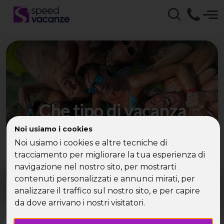
Che tipo di vacanza
cerchi?
Noi usiamo i cookies
Noi usiamo i cookies e altre tecniche di
Scegli la tua destinazione tra le diverse proposte
tracciamento per migliorare la tua esperienza di
di Speed Vacanze®
navigazione nel nostro sito, per mostrarti
Dove?
Quando?
contenuti personalizzati e annunci mirati, per
Tutto l'anno
analizzare il traffico sul nostro sito, e per capire
da dove arrivano i nostri visitatori.