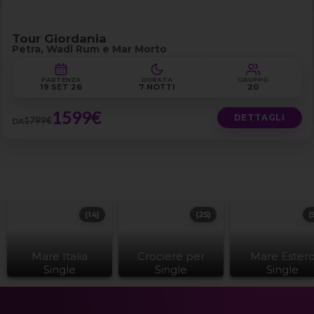
Tour Giordania
Petra, Wadi Rum e Mar Morto
PARTENZA
DURATA
GRUPPO
19 SET 26
7 NOTTI
20
1599€
DETTAGLI
1799€
DA
(14)
(25)
(
Mare Italia
Crociere per
Mare Ester
Single
Single
Single