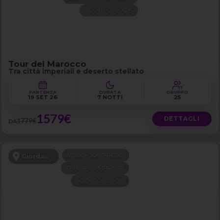
SCONTO -200€
Tour del Marocco
Tra città imperiali e deserto stellato
PARTENZA
DURATA
GRUPPO
19 SET 26
7 NOTTI
25
1579€
DETTAGLI
1779€
DA
VOLO COMPRESO
Giordania
GUIDA COMPRESA
SCONTO -200€