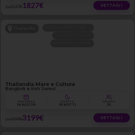
1827€
DETTAGLI
2127€
DA
TOUR E GUIDA COMPRESI
Thailandia
VOLO DIRETTO ITA
LAST MINUTE -300€
Thailandia Mare e Cultura
Bangkok e Koh Samui
PARTENZA
DURATA
GRUPPO
16 AGO 26
10 NOTTI
25
3199€
DETTAGLI
3499€
DA