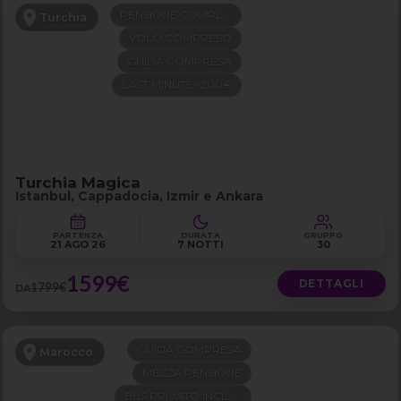
PENSIONE COMPLETA
Turchia
VOLO COMPRESO
GUIDA COMPRESA
LAST MINUTE -200€
Turchia Magica
Istanbul, Cappadocia, Izmir e Ankara
PARTENZA
DURATA
GRUPPO
21 AGO 26
7 NOTTI
30
1599€
DETTAGLI
1799€
DA
GUIDA COMPRESA
Marocco
MEZZA PENSIONE
BUS PRIVATO INCLUSO