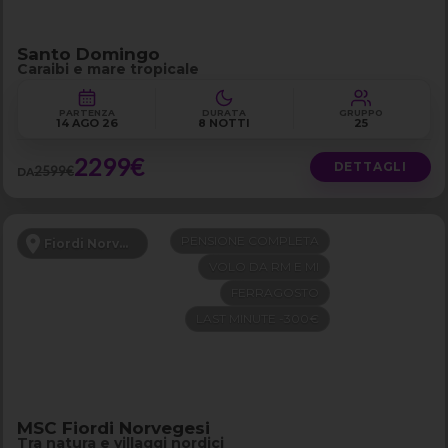
Santo Domingo
Caraibi e mare tropicale
PARTENZA
DURATA
GRUPPO
14 AGO 26
8 NOTTI
25
2299€
DETTAGLI
2599€
DA
PENSIONE COMPLETA
Fiordi Norvegesi
VOLO DA RM E MI
FERRAGOSTO
LAST MINUTE -300€
MSC Fiordi Norvegesi
Tra natura e villaggi nordici