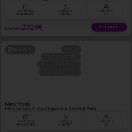
PARTENZA
DURATA
GRUPPO
15 AGO 26
7 NOTTI
25
2329€
DETTAGLI
2629€
DA
NOVITÀ
New York
VOLO COMPRESO
INGRESSI ATTRAZIONI
LAST MINUTE -300€
New York
Manhattan, Times Square e Central Park
PARTENZA
DURATA
GRUPPO
16 AGO 26
7 NOTTI
25