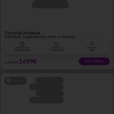
LAST MINUTE -200€
Turchia Magica
Istanbul, Cappadocia, Izmir e Ankara
PARTENZA
DURATA
GRUPPO
14 AGO 26
7 NOTTI
50
1699€
DETTAGLI
1899€
DA
ALL INCLUSIVE
Caraibi
VOLO COMPRESO
FERRAGOSTO
LAST MINUTE -300€