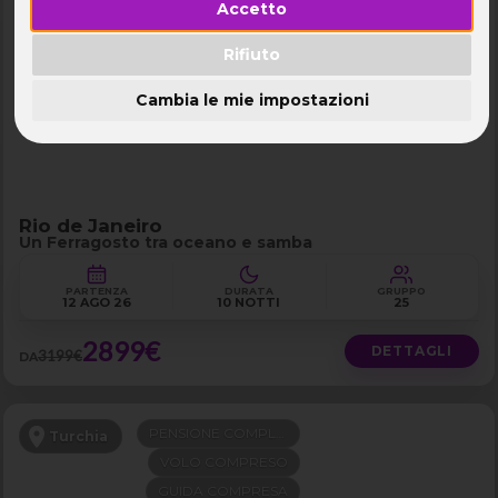
Accetto
FERRAGOSTO
Brasile - Rio de Janeiro e Buzios
LAST MINUTE -300€
Rifiuto
Cambia le mie impostazioni
Rio de Janeiro
Un Ferragosto tra oceano e samba
PARTENZA
DURATA
GRUPPO
12 AGO 26
10 NOTTI
25
2899€
DETTAGLI
3199€
DA
PENSIONE COMPLETA
Turchia
VOLO COMPRESO
GUIDA COMPRESA