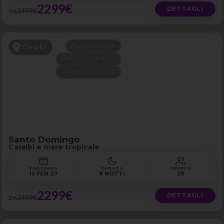
2299€
DETTAGLI
2499€
DA
ALL INCLUSIVE
Caraibi
VOLO COMPRESO
PROMO 100+200
Santo Domingo
Caraibi e mare tropicale
PARTENZA
DURATA
GRUPPO
13 FEB 27
8 NOTTI
25
2299€
DETTAGLI
2499€
DA