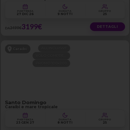
PARTENZA
DURATA
GRUPPO
27 DIC 26
9 NOTTI
25
3199€
DETTAGLI
3499€
DA
ALL INCLUSIVE
Caraibi
VOLO COMPRESO
PROMO 100+200
Santo Domingo
Caraibi e mare tropicale
PARTENZA
DURATA
GRUPPO
23 GEN 27
8 NOTTI
25