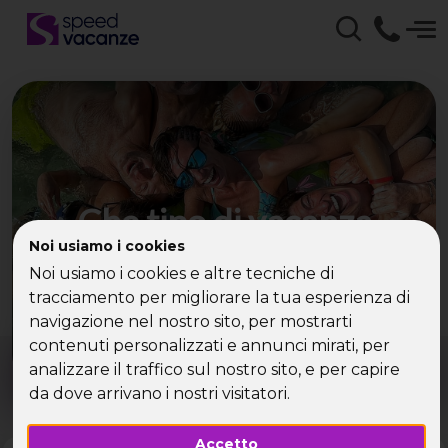
Che tipo di vacanza
cerchi?
Noi usiamo i cookies
Noi usiamo i cookies e altre tecniche di
Scegli la tua destinazione tra le diverse proposte
tracciamento per migliorare la tua esperienza di
di Speed Vacanze®
navigazione nel nostro sito, per mostrarti
contenuti personalizzati e annunci mirati, per
Dove?
Quando?
analizzare il traffico sul nostro sito, e per capire
Tutto l'anno
da dove arrivano i nostri visitatori.
Accetto