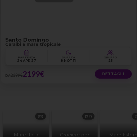
Santo Domingo
Caraibi e mare tropicale
PARTENZA
DURATA
GRUPPO
24 APR 27
8 NOTTI
25
2199€
DETTAGLI
2399€
DA
(15)
(27)
(
Mare Italia
Crociere per
Mare Ester