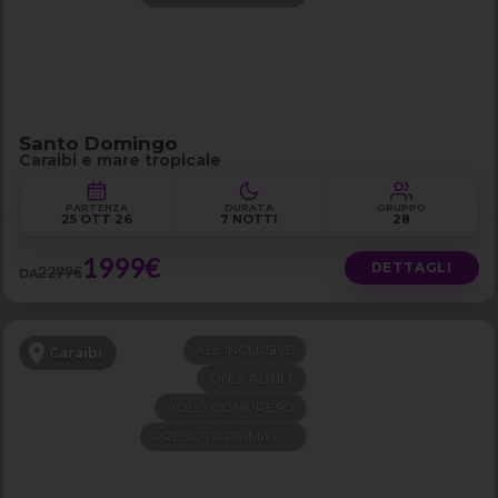
Santo Domingo
Caraibi e mare tropicale
PARTENZA
DURATA
GRUPPO
25 OTT 26
7 NOTTI
28
1999€
DETTAGLI
2299€
DA
ALL INCLUSIVE
Caraibi
ONLY ADULT
VOLO COMPRESO
PRENOTA PRIMA -300€