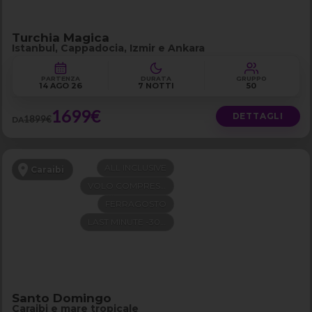
Turchia Magica
Istanbul, Cappadocia, Izmir e Ankara
PARTENZA
DURATA
GRUPPO
14 AGO 26
7 NOTTI
50
1699€
DETTAGLI
1899€
DA
ALL INCLUSIVE
Caraibi
VOLO COMPRESO
FERRAGOSTO
LAST MINUTE -300€
Santo Domingo
Caraibi e mare tropicale