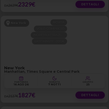
2329€
DETTAGLI
2629€
DA
NOVITÀ
New York
VOLO COMPRESO
INGRESSI ATTRAZIONI
LAST MINUTE -300€
New York
Manhattan, Times Square e Central Park
PARTENZA
DURATA
GRUPPO
16 AGO 26
7 NOTTI
25
1827€
DETTAGLI
2127€
DA