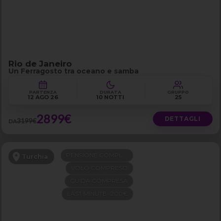
Rio de Janeiro
Un Ferragosto tra oceano e samba
PARTENZA
DURATA
GRUPPO
12 AGO 26
10 NOTTI
25
2899€
DETTAGLI
3199€
DA
PENSIONE COMPLETA
Turchia
VOLO COMPRESO
GUIDA COMPRESA
LAST MINUTE -200€