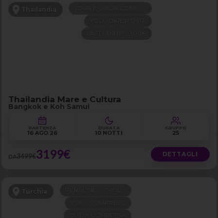
TOUR E GUIDA COMPRESI
Thailandia
VOLO DIRETTO ITA
LAST MINUTE -300€
Thailandia Mare e Cultura
Bangkok e Koh Samui
PARTENZA
DURATA
GRUPPO
16 AGO 26
10 NOTTI
25
3199€
DETTAGLI
3499€
DA
PENSIONE COMPLETA
Turchia
VOLO COMPRESO
GUIDA COMPRESA