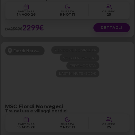
PARTENZA
DURATA
GRUPPO
14 AGO 26
8 NOTTI
25
2299€
DETTAGLI
2599€
DA
PENSIONE COMPLETA
Fiordi Norvegesi
VOLO DA RM E MI
FERRAGOSTO
LAST MINUTE -300€
MSC Fiordi Norvegesi
Tra natura e villaggi nordici
PARTENZA
DURATA
GRUPPO
15 AGO 26
7 NOTTI
25