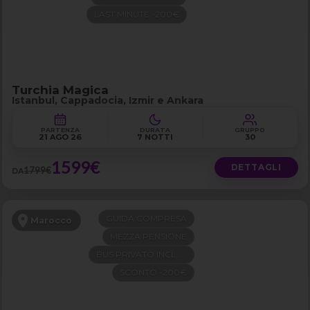
LAST MINUTE -200€
Turchia Magica
Istanbul, Cappadocia, Izmir e Ankara
PARTENZA
DURATA
GRUPPO
21 AGO 26
7 NOTTI
30
1599€
DETTAGLI
1799€
DA
GUIDA COMPRESA
Marocco
MEZZA PENSIONE
BUS PRIVATO INCLUSO
SCONTO -200€