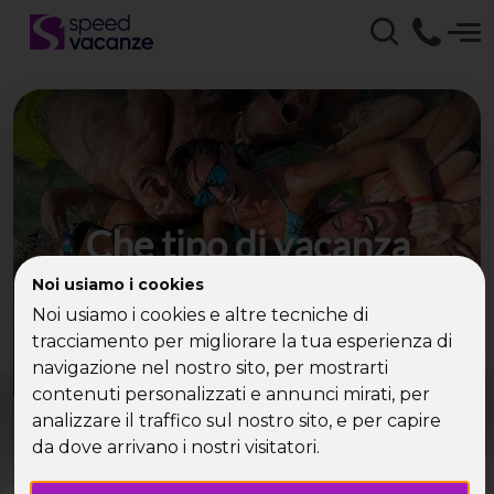
Che tipo di vacanza
cerchi?
Noi usiamo i cookies
Noi usiamo i cookies e altre tecniche di
Scegli la tua destinazione tra le diverse proposte
tracciamento per migliorare la tua esperienza di
di Speed Vacanze®
navigazione nel nostro sito, per mostrarti
Dove?
Quando?
contenuti personalizzati e annunci mirati, per
Tutto l'anno
analizzare il traffico sul nostro sito, e per capire
da dove arrivano i nostri visitatori.