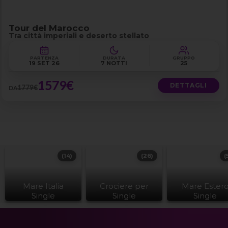
Tour del Marocco
Tra città imperiali e deserto stellato
PARTENZA
DURATA
GRUPPO
19 SET 26
7 NOTTI
25
1579€
DETTAGLI
1779€
DA
(14)
(26)
(
Mare Italia
Crociere per
Mare Ester
Single
Single
Single