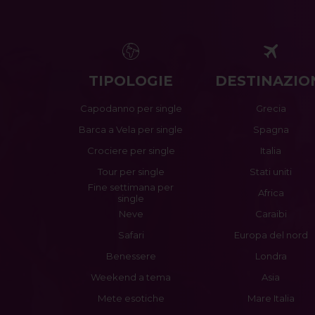
TIPOLOGIE
DESTINAZIO
Capodanno per single
Grecia
Barca a Vela per single
Spagna
Crociere per single
Italia
Tour per single
Stati uniti
Fine settimana per
Africa
single
Neve
Caraibi
Safari
Europa del nord
Benessere
Londra
Weekend a tema
Asia
Mete esotiche
Mare Italia