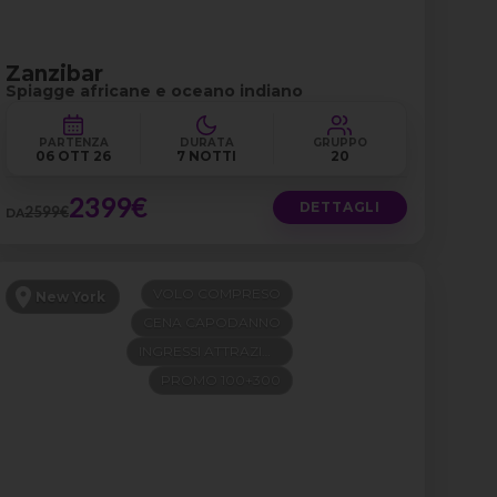
Zanzibar
Spiagge africane e oceano indiano
PARTENZA
DURATA
GRUPPO
06 OTT 26
7 NOTTI
20
2399€
DETTAGLI
2599€
DA
VOLO COMPRESO
New York
CENA CAPODANNO
INGRESSI ATTRAZIONI
PROMO 100+300