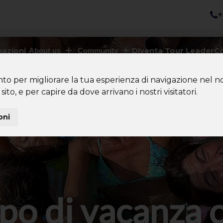
+
nazioni
Diventa Tour Leader
Co
About us
Community
nto per migliorare la tua esperienza di navigazione nel no
sito, e per capire da dove arrivano i nostri visitatori.
oni
po di vacanza 