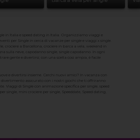
ngle
Barca a Vela per single
Vi
e in Italia e speed dating in Italia. Organizziamo viaggi e
enti per Single in cerca di vacanze per single e viaggi x single.
e, crociere a Barcellona, crociere in barca a vela, weekend in
na sulla neve, capodanno single, single capodanno. In ogni
e gente e divertirsi; con una scelta cosi ampia, è facile
nuove e divertirsi insieme. Cerchi nuovi amici? In vacanza con
 divertimento assicurato con i nostri giochi che ti offriranno
te. Viaggi di Single con animazione specifica per single, speed
er single, mini crociere per single, Speeddate, Speed dating,