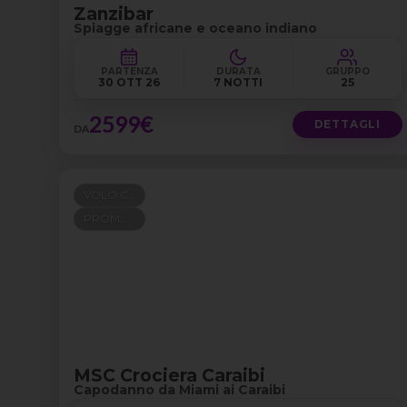
Zanzibar
Spiagge africane e oceano indiano
PARTENZA
DURATA
GRUPPO
30 OTT 26
7 NOTTI
25
2599€
DETTAGLI
DA
VOLO COMPRESO
PROMO 100+300
MSC Crociera Caraibi
Capodanno da Miami ai Caraibi