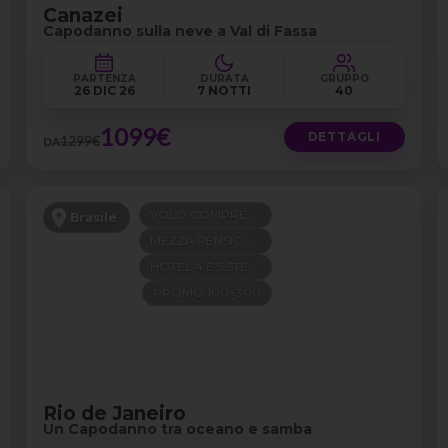
Canazei
Capodanno sulla neve a Val di Fassa
PARTENZA
DURATA
GRUPPO
26 DIC 26
7 NOTTI
40
1099€
DETTAGLI
1299€
DA
VOLO COMPRESO
Brasile
MEZZA PENSIONE
HOTEL 4 E 5 STELLE
PROMO 100+300
Rio de Janeiro
Un Capodanno tra oceano e samba