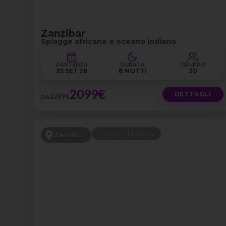
Zanzibar
Spiagge africane e oceano indiano
PARTENZA
DURATA
GRUPPO
25 SET 26
8 NOTTI
20
2099€
DETTAGLI
2299€
DA
VOLO COMPRESO
Zanzibar