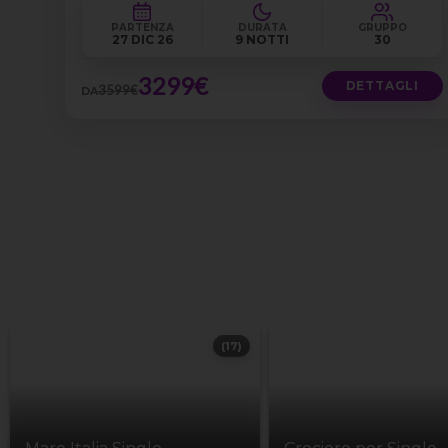
PARTENZA
DURATA
GRUPPO
27 DIC 26
9 NOTTI
30
3299€
DETTAGLI
3599€
DA
(17)