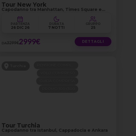
Tour New York
Capodanno tra Manhattan, Times Square e
Central Park
PARTENZA
DURATA
GRUPPO
26 DIC 26
7 NOTTI
25
2999€
DETTAGLI
3299€
DA
PENSIONE COMPLETA
Turchia
VOLO COMPRESO
GUIDA COMPRESA
PROMO 100+300
Tour Turchia
Capodanno tra Istanbul, Cappadocia e Ankara