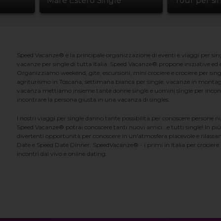
Mare Estero Single
Tour per si
Speed Vacanze® è la principale organizzazione di eventi e viaggi per singl
vacanze per single di tutta Italia. Speed Vacanze® propone iniziative ed ev
Organizziamo weekend, gite, escursioni, mini crociere e crociere per singl
agriturismo in Toscana, settimana bianca per single, vacanze in montag
vacanza mettiamo insieme tante donne single e uomini single per incontrar
incontrare la persona giusta in una vacanza di singles.
I nostri viaggi per single danno tante possibilità per conoscere persone 
Speed Vacanze® potrai conoscere tanti nuovi amici...e tutti single! In più
divertenti opportunità per conoscere in un'atmosfera piacevole e rilassan
Date e Speed Date Dinner. SpeedVacanze® - i primi in Italia per crociere p
incontri dal vivo e online dating.