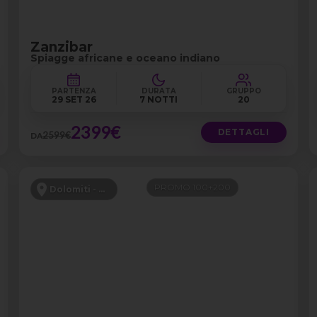
Zanzibar
Spiagge africane e oceano indiano
PARTENZA
DURATA
GRUPPO
29 SET 26
7 NOTTI
20
2399€
DETTAGLI
2599€
DA
PROMO 100+200
Dolomiti - Canazei