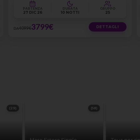
PARTENZA
DURATA
GRUPPO
27 DIC 26
10 NOTTI
25
3799€
DETTAGLI
4099€
DA
(29)
(58)