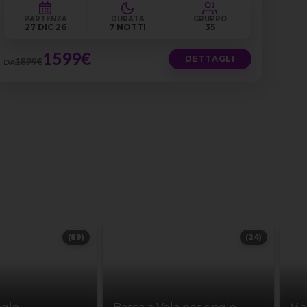
PARTENZA
DURATA
GRUPPO
27 DIC 26
7 NOTTI
35
1599€
DETTAGLI
1899€
DA
(89)
(24)