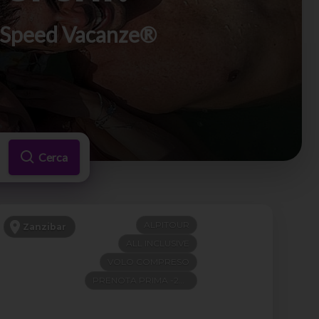
di Speed Vacanze®
Cerca
ALPITOUR
Zanzibar
ALL INCLUSIVE
VOLO COMPRESO
PRENOTA PRIMA -200€