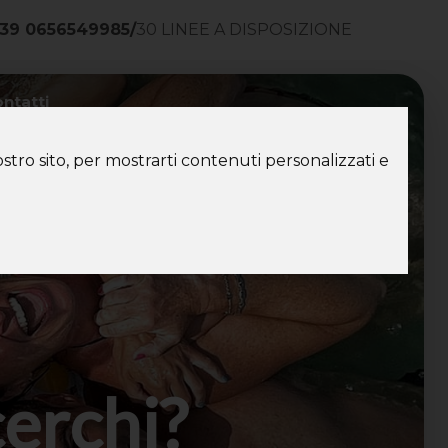
39 0656549985
/
30 LINEE A DISPOSIZIONE
ntatti
stro sito, per mostrarti contenuti personalizzati e
cerchi?