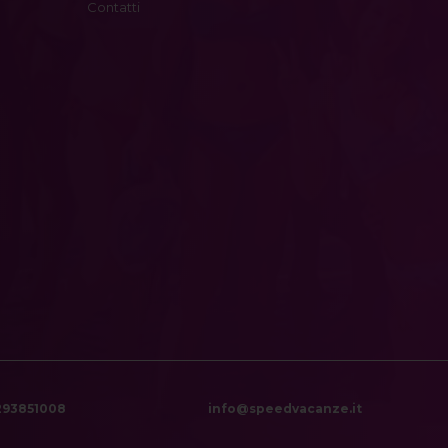
Contatti
6293851008
info@speedvacanze.it