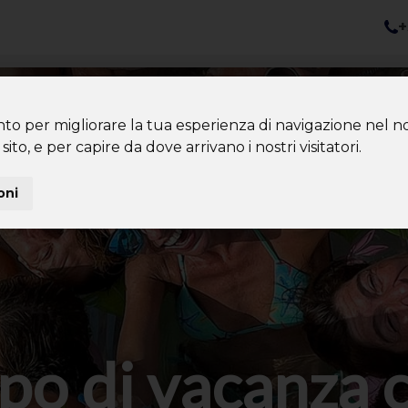
+
nazioni
Diventa Tour Leader
Co
About us
Community
nto per migliorare la tua esperienza di navigazione nel no
sito, e per capire da dove arrivano i nostri visitatori.
oni
po di vacanza 