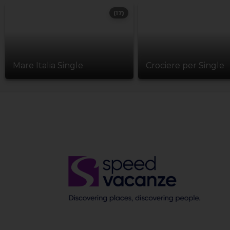
(17)
Mare Italia Single
Crociere per Single