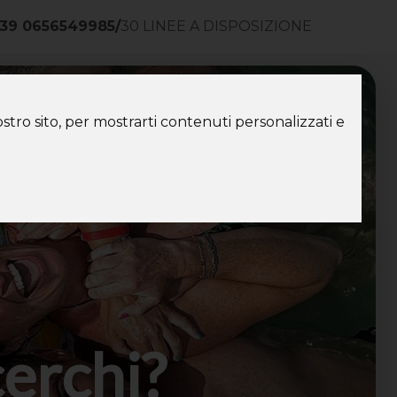
39 0656549985
/
30 LINEE A DISPOSIZIONE
ntatti
stro sito, per mostrarti contenuti personalizzati e
cerchi?