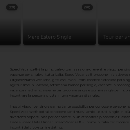
(29)
(58)
Mare Estero Single
Tour per si
Speed Vacanze® è la principale organizzazione di eventi e viaggi per singl
vacanze per single di tutta Italia. Speed Vacanze® propone iniziative ed ev
Organizziamo weekend, gite, escursioni, mini crociere e crociere per singl
agriturismo in Toscana, settimana bianca per single, vacanze in montag
vacanza mettiamo insieme tante donne single e uomini single per incontrar
incontrare la persona giusta in una vacanza di singles.
I nostri viaggi per single danno tante possibilità per conoscere persone 
Speed Vacanze® potrai conoscere tanti nuovi amici...e tutti single! In più
divertenti opportunità per conoscere in un'atmosfera piacevole e rilassan
Date e Speed Date Dinner. SpeedVacanze® - i primi in Italia per crociere p
incontri dal vivo e online dating.