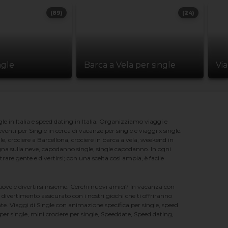
(89)
(24)
ngle
Barca a Vela per single
Vi
e in Italia e speed dating in Italia. Organizziamo viaggi e
enti per Single in cerca di vacanze per single e viaggi x single.
e, crociere a Barcellona, crociere in barca a vela, weekend in
na sulla neve, capodanno single, single capodanno. In ogni
e gente e divertirsi; con una scelta cosi ampia, è facile
nuove e divertirsi insieme. Cerchi nuovi amici? In vacanza con
 divertimento assicurato con i nostri giochi che ti offriranno
te. Viaggi di Single con animazione specifica per single, speed
er single, mini crociere per single, Speeddate, Speed dating,