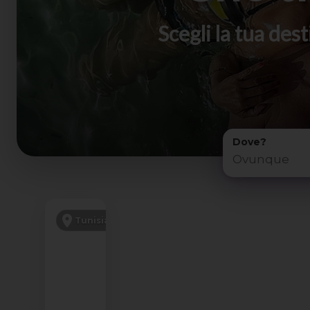
Scegli la tua de
Dove?
PENSIONE COMPLETA
Tunisia
VOLO DA RM E MI
SCONTO -200€