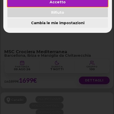
Accetto
NAVE 5★ TOP
Mediterraneo Occidentale
DA CIVITAVECCHIA
Rifiuto
LAST MINUTE -200€
Cambia le mie impostazioni
MSC Crociera Mediterranea
Barcellona, Ibiza e Marsiglia da Civitavecchia
PARTENZA
DURATA
GRUPPO
09 AGO 26
7 NOTTI
100
1699€
DETTAGLI
1899€
DA
ALL INCLUSIVE
Caraibi
VOLO COMPRESO
FERRAGOSTO