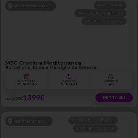
NAVE 5★ TOP
Mediterraneo Occidentale
PARTENZA DA GENOVA
LAST MINUTE -200€
MSC Crociera Mediterranea
Barcellona, Ibiza e Marsiglia da Genova
PARTENZA
DURATA
GRUPPO
22 AGO 26
7 NOTTI
40
1399€
DETTAGLI
1599€
DA
PENSIONE COMPLETA
Mediterraneo Orientale
LAST MINUTE -200€