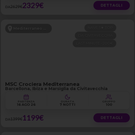
2329€
DETTAGLI
2629€
DA
NAVE 5★ TOP
Mediterraneo Occidentale
DA CIVITAVECCHIA
LAST MINUTE -200€
MSC Crociera Mediterranea
Barcellona, Ibiza e Marsiglia da Civitavecchia
PARTENZA
DURATA
GRUPPO
16 AGO 26
7 NOTTI
100
1199€
DETTAGLI
1399€
DA