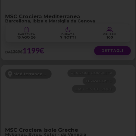
MSC Crociera Mediterranea
Barcellona, Ibiza e Marsiglia da Genova
PARTENZA
DURATA
GRUPPO
15 AGO 26
7 NOTTI
100
1199€
DETTAGLI
1399€
DA
PENSIONE COMPLETA
Mediterraneo Orientale
FERRAGOSTO
LAST MINUTE -200€
MSC Crociera Isole Greche
Mykonos, Syros, Kotor - da Venezia