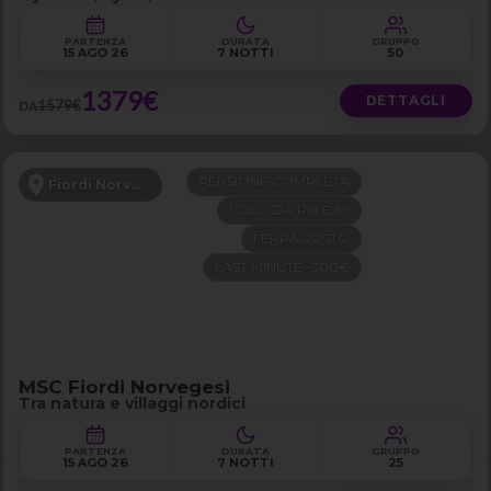
PARTENZA
DURATA
GRUPPO
15 AGO 26
7 NOTTI
50
1379€
DETTAGLI
1579€
DA
PENSIONE COMPLETA
Fiordi Norvegesi
VOLO DA RM E MI
FERRAGOSTO
LAST MINUTE -300€
MSC Fiordi Norvegesi
Tra natura e villaggi nordici
PARTENZA
DURATA
GRUPPO
15 AGO 26
7 NOTTI
25