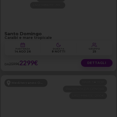
LAST MINUTE -300€
Santo Domingo
Caraibi e mare tropicale
PARTENZA
DURATA
GRUPPO
14 AGO 26
8 NOTTI
25
2299€
DETTAGLI
2599€
DA
NAVE 5★ TOP
Mediterraneo Occidentale
PARTENZA DA GENOVA
LAST MINUTE -200€