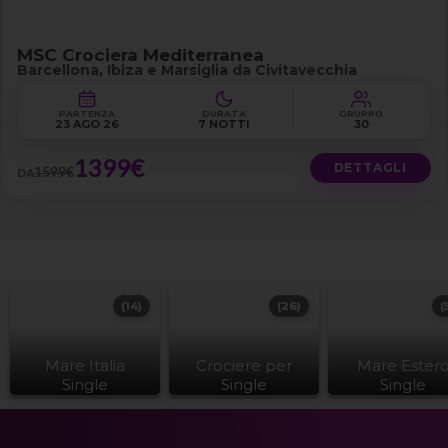
MSC Crociera Mediterranea
Barcellona, Ibiza e Marsiglia da Civitavecchia
PARTENZA
DURATA
GRUPPO
23 AGO 26
7 NOTTI
30
1399€
DETTAGLI
1599€
DA
(14)
(26)
(
Mare Italia
Crociere per
Mare Ester
Single
Single
Single