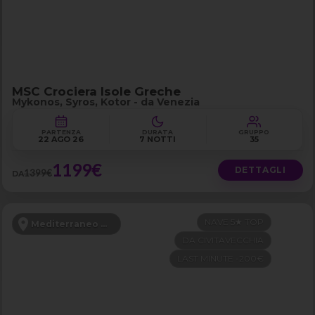
MSC Crociera Isole Greche
Mykonos, Syros, Kotor - da Venezia
PARTENZA
DURATA
GRUPPO
22 AGO 26
7 NOTTI
35
1199€
DETTAGLI
1399€
DA
NAVE 5★ TOP
Mediterraneo Occidentale
DA CIVITAVECCHIA
LAST MINUTE -200€