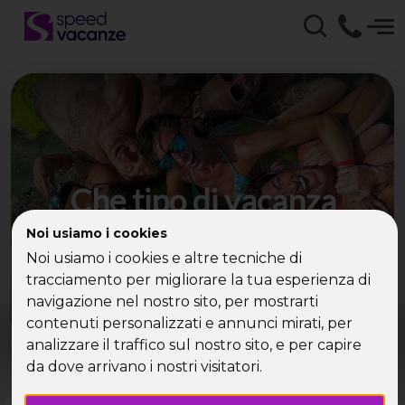
Che tipo di vacanza
cerchi?
Noi usiamo i cookies
Noi usiamo i cookies e altre tecniche di
Scegli la tua destinazione tra le diverse proposte
tracciamento per migliorare la tua esperienza di
di Speed Vacanze®
navigazione nel nostro sito, per mostrarti
Dove?
Quando?
contenuti personalizzati e annunci mirati, per
Tutto l'anno
analizzare il traffico sul nostro sito, e per capire
da dove arrivano i nostri visitatori.