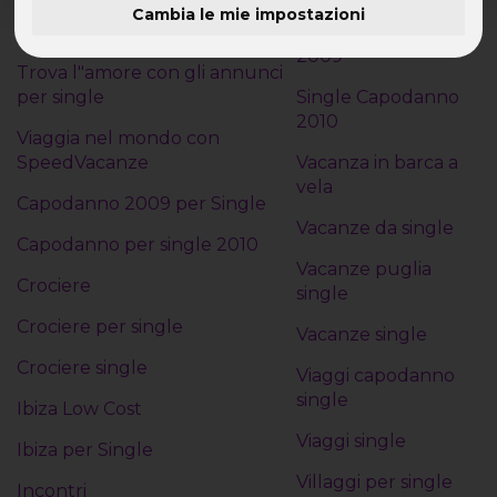
Cambia le mie impostazioni
Vacanza
Single capodanno
2009
Trova l"amore con gli annunci
per single
Single Capodanno
2010
Viaggia nel mondo con
SpeedVacanze
Vacanza in barca a
vela
Capodanno 2009 per Single
Vacanze da single
Capodanno per single 2010
Vacanze puglia
Crociere
single
Crociere per single
Vacanze single
Crociere single
Viaggi capodanno
single
Ibiza Low Cost
Viaggi single
Ibiza per Single
Villaggi per single
Incontri